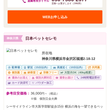
霊園専用
ダイヤル
霊園へお繋ぎします（24時間）
WEBお申し込み
日本ペットセレモ
神奈川県
所在地
神奈川県横浜市金沢区福浦2-18-12
駐車場
駅近（15分以内）
高速近く（10分以内）
共同墓
個別墓
納骨堂
宗教フリー
大型犬OK（40kg程度）
遺体のお迎え
個別火葬対応
遺骨お届け
24時間電話受付
カード決済可
パウダー加工
参考目安価格：
36,000
円～（税込）
※猫 個別立会火葬
シーサイドライン市大医学部駅徒歩15分 横浜の海を一望できるペッ