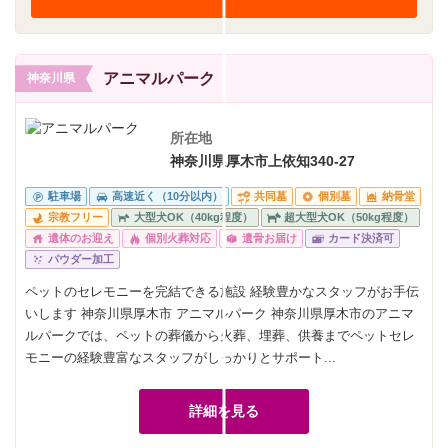
アニマルパーク
神奈川県
所在地
神奈川県厚木市上依知340-27
駐車場
高速近く（10分以内）
共同墓
個別墓
納骨堂
宗教フリー
大型犬OK（40kg程度）
超大型犬OK（50kg程度）
遺体のお迎え
個別火葬対応
遺骨お届け
カード決済可
パウダー加工
ペットのセレモニーを完結できる施設 経験豊かなスタッフがお手伝
いします 神奈川県厚木市 アニマルパーク 神奈川県厚木市のアニマ
ルパークでは、ペットの葬儀から火葬、埋葬、供養までペットセレ
モニーの経験豊富なスタッフがしっかりとサポート...
詳細を見る