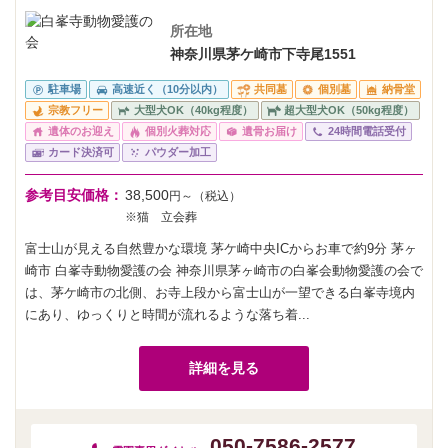
所在地
神奈川県茅ケ崎市下寺尾1551
駐車場
高速近く（10分以内）
共同墓
個別墓
納骨堂
宗教フリー
大型犬OK（40kg程度）
超大型犬OK（50kg程度）
遺体のお迎え
個別火葬対応
遺骨お届け
24時間電話受付
カード決済可
パウダー加工
参考目安価格：
38,500
円～（税込）
※猫 立会葬
富士山が見える自然豊かな環境 茅ケ崎中央ICからお車で約9分 茅ヶ
崎市 白峯寺動物愛護の会 神奈川県茅ヶ崎市の白峯会動物愛護の会で
は、茅ケ崎市の北側、お寺上段から富士山が一望できる白峯寺境内
にあり、ゆっくりと時間が流れるような落ち着...
詳細を見る
050-7586-2577