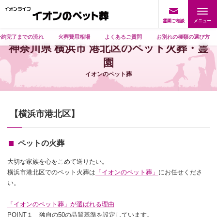
霊園ご相談
予約完了までの流れ
火葬費用相場
よくあるご質問
お別れの種類の選び方
神奈川県 横浜市 港北区のペット火葬・霊
園
イオンのペット葬
【横浜市港北区】
ペットの火葬
大切な家族を心をこめて送りたい。
横浜市港北区でのペット火葬は
「イオンのペット葬」
にお任せくださ
い。
「イオンのペット葬」が選ばれる理由
POINT１ 独自の50の品質基準を設定しています。