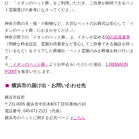
ひ、「イオンのペット葬」をご利用いただき、ご自身が納得できるペッ
ト霊園選びの参考になさってください。
神奈川県の犬・猫・小動物など、大切なペットのお葬式は安心して「イ
オンのペット葬」におまかせください。
神奈川県での「イオンのペット葬」は、イオンが定める
50の品質基準
（明瞭な料金設定、霊園や供養堂など安心してご供養できる施設を持っ
ているなど）をクリアした葬儀社・ペット霊園のみが葬儀を執り行いま
す。
※
「イオンのペット葬」
よりお申込みいただいた場合、
1,000WAON
いた
POINT
を進呈
します。
横浜市の届け出・お問い合わせ先
横浜市役所
〒231-0005 横浜市中区本町6丁目50番地の10
電話番号: 045-671-2121（代表）
横浜市のペットに関する公式ページは
こちら