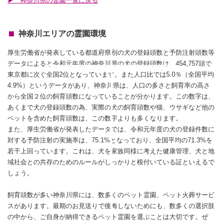
▶ 神奈川県の霊園一覧に戻る
神奈川エリアの霊園環境
厚生労働省が発表している都道府県別の犬の登録頭数と予防注射頭数等
データによると令和元年度の神奈川県の犬の登録頭数は、454,757頭で
東京都に次ぐ全国2位となっています。また人口比では5.0％（全国平均
4.9%）というデータがあり、神奈川県は、人口の多さと飼育率の高さ
から全国２位の飼育頭数になっていることが分かります。この数字は、
あくまで犬の登録頭数の為、実際の犬の飼育頭数や猫、ウサギなど他の
ペットを含めた飼育頭数は、この数字よりも多くなります。
また、厚生労働省が発表したデータでは、令和元年度の犬の登録件数に
対する予防注射の実施率は、75.1%となっており、全国平均の71.3%を
若干上回っています。これは、犬を家族同様に考えた健康管理、犬と地
域社会との共存のためのルールがしっかりと根付いている証といえるで
しょう。
飼育頭数が多い神奈川県には、数多くのペット霊園、ペット火葬サービ
スがあります。最期のお見送りで後悔しないためにも、数多くの選択肢
の中から、ご自身が納得できるペット霊園を選ぶことは大切です。ぜ