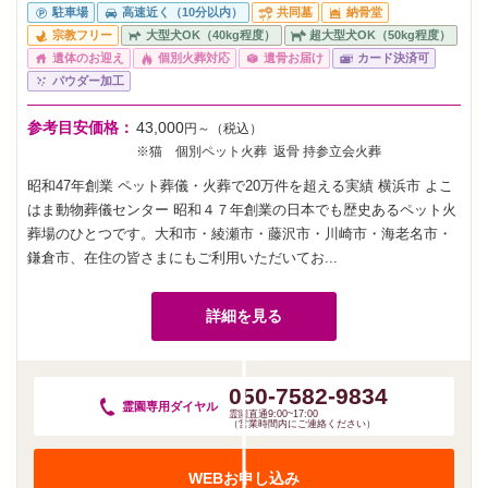
駐車場
高速近く（10分以内）
共同墓
納骨堂
宗教フリー
大型犬OK（40kg程度）
超大型犬OK（50kg程度）
遺体のお迎え
個別火葬対応
遺骨お届け
カード決済可
パウダー加工
参考目安価格：
43,000
円～（税込）
※猫 個別ペット火葬 返骨 持参立会火葬
昭和47年創業 ペット葬儀・火葬で20万件を超える実績 横浜市 よこ
はま動物葬儀センター 昭和４７年創業の日本でも歴史あるペット火
葬場のひとつです。大和市・綾瀬市・藤沢市・川崎市・海老名市・
鎌倉市、在住の皆さまにもご利用いただいてお...
詳細を見る
050-7582-9834
霊園専用
ダイヤル
霊園直通9:00~17:00
（営業時間内にご連絡ください）
WEBお申し込み