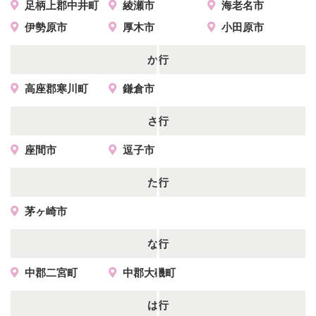
足柄上郡中井町
綾瀬市
海老名市
伊勢原市
厚木市
小田原市
か行
高座郡寒川町
鎌倉市
さ行
座間市
逗子市
た行
茅ヶ崎市
な行
中郡二宮町
中郡大磯町
は行