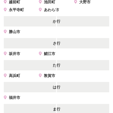
越前町
池田町
大野市
永平寺町
あわら市
か行
勝山市
さ行
坂井市
鯖江市
た行
高浜町
敦賀市
は行
福井市
ま行