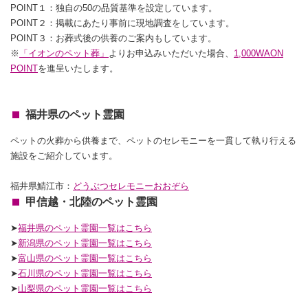
POINT１：独自の50の品質基準を設定しています。
POINT２：掲載にあたり事前に現地調査をしています。
POINT３：お葬式後の供養のご案内もしています。
※
「イオンのペット葬」
よりお申込みいただいた場合、
1,000WAON
POINT
を進呈いたします。
福井県のペット霊園
ペットの火葬から供養まで、ペットのセレモニーを一貫して執り行える
施設をご紹介しています。
福井県鯖江市：
どうぶつセレモニーおおぞら
甲信越・北陸のペット霊園
➤
福井県のペット霊園一覧はこちら
➤
新潟県のペット霊園一覧はこちら
➤
富山県のペット霊園一覧はこちら
➤
石川県のペット霊園一覧はこちら
➤
山梨県のペット霊園一覧はこちら