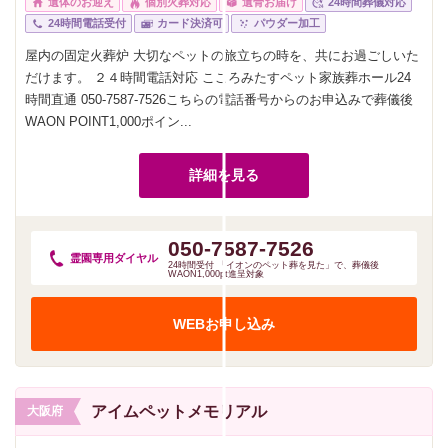
遺体のお迎え
個別火葬対応
遺骨お届け
24時間葬儀対応
24時間電話受付
カード決済可
パウダー加工
屋内の固定火葬炉 大切なペットの旅立ちの時を、共にお過ごしいた
だけます。 ２４時間電話対応 こころみたすペット家族葬ホール24
時間直通 050-7587-7526こちらの電話番号からのお申込みで葬儀後
WAON POINT1,000ポイン...
詳細を見る
050-7587-7526
霊園専用
ダイヤル
24時間受付 「イオンのペット葬を見た」で、葬儀後
WAON1,000pt進呈対象
WEBお申し込み
アイムペットメモリアル
大阪府