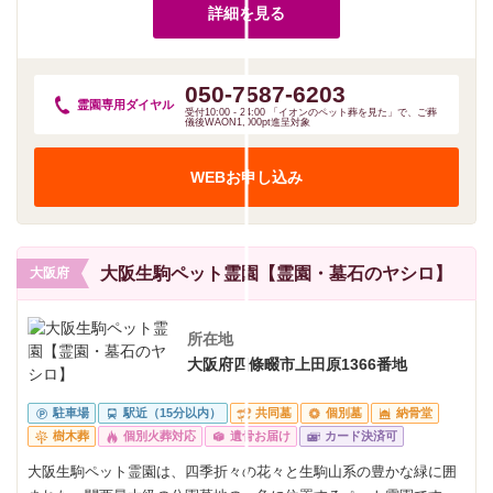
詳細を見る
050-7587-6203
霊園専用
ダイヤル
受付10:00 - 24:00 「イオンのペット葬を見た」で、ご葬
儀後WAON1,000pt進呈対象
WEBお申し込み
大阪生駒ペット霊園【霊園・墓石のヤシロ】
大阪府
所在地
大阪府四條畷市上田原1366番地
駐車場
駅近（15分以内）
共同墓
個別墓
納骨堂
樹木葬
個別火葬対応
遺骨お届け
カード決済可
大阪生駒ペット霊園は、四季折々の花々と生駒山系の豊かな緑に囲