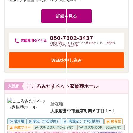
市型ペット霊園ですが、ペットの火葬～...
詳細を見る
050-7302-3437
霊園専用
ダイヤル
24時間受付 「イオンのペット葬を見た」で、ご葬儀後
WAON1,000pt進呈対象
WEBお申し込み
こころみたすペット家族葬ホール
大阪府
所在地
大阪府豊中市豊南町南６丁目１−１
駐車場
駅近（15分以内）
高速近く（10分以内）
納骨堂
宗教フリー
大型犬OK（40kg程度）
超大型犬OK（50kg程度）