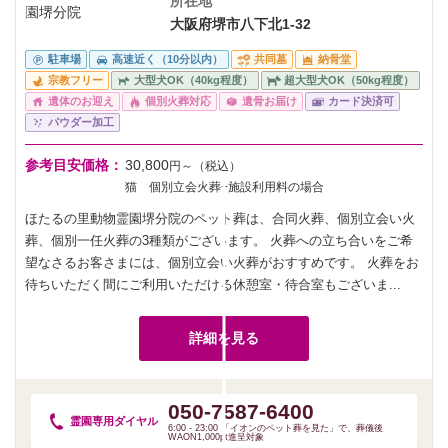
所在地
大阪府堺市八下北1-32
駐車場
高速近く（10分以内）
共同墓
納骨堂
宗教フリー
大型犬OK（40kg程度）
超大型犬OK（50kg程度）
遺体のお迎え
個別火葬対応
遺骨お届け
カード決済可
パウダー加工
参考目安価格：
30,800
円～（税込）
猫 個別立会火葬+施設利用料の場合
ほたるの里動物霊園堺分院のペット葬は、合同火葬、個別立会い火
葬、個別一任火葬の3種類がございます。 火葬への立ち合いをご希
望なさるお客さまには、個別立会い火葬がおすすめです。 火葬をお
待ちいただく間にご利用いただける休憩室・待合室もございま...
詳細を見る
050-7587-6400
霊園専用
ダイヤル
6:00 - 23:00 「イオンのペット葬を見た」で、葬儀後
WAON1,000pt進呈対象