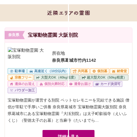
宝塚動物霊園 大阪別院
奈良県
所在地
奈良県葛城市竹内1142
駐車場
高速近く（10分以内）
共同墓
個別墓
納骨堂
宗教フリー
大型犬OK（40kg程度）
超大型犬OK（50kg程度）
遺体のお迎え
個別火葬対応
遺骨お届け
カード決済可
パウダー加工
宝塚動物霊園が運営する別院 ペットセレモニーを完結できる施設 僧
侶が常駐で手厚いご供養 奈良県葛城市 宝塚動物霊園大阪別院 奈良
県葛城市にある宝塚動物霊園『大阪別院』は太子町叡福寺（えいふ
くじ）（聖徳太子のお墓）と当麻寺（たいまでら...
詳細を見る