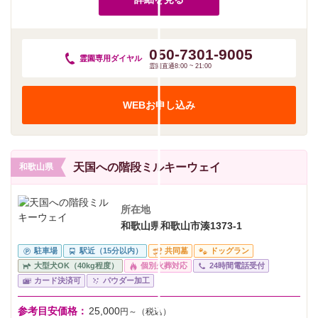
050-7301-9005
霊園専用
ダイヤル
霊園直通8:00 ~ 21:00
WEBお申し込み
天国への階段ミルキーウェイ
和歌山県
所在地
和歌山県和歌山市湊1373-1
駐車場
駅近（15分以内）
共同墓
ドッグラン
大型犬OK（40kg程度）
個別火葬対応
24時間電話受付
カード決済可
パウダー加工
参考目安価格：
25,000
円～（税込）