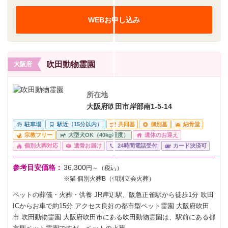
WEBお申し込み
吹田動物霊園
大阪府
所在地
大阪府吹田市岸部南1-5-14
駐車場
駅近（15分以内）
共同墓
個別墓
納骨堂
宗教フリー
大型犬OK（40kg程度）
遺体のお迎え
個別火葬対応
遺骨お届け
24時間電話受付
カード決済可
参考目安価格：
36,300
円～（税込）
※猫 個別火葬B（個別立会火葬）
ペットの葬儀・火葬・供養 JR岸辺駅、阪急正雀駅から徒歩1分 吹田
ICからお車で約15分 アクセス良好の都市型ペット霊園 大阪府吹田
市 吹田動物霊園 大阪府吹田市にある吹田動物霊園は、駅前にある都