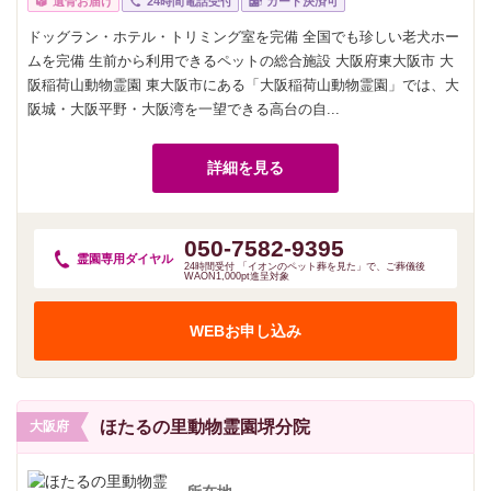
遺骨お届け
24時間電話受付
カード決済可
ドッグラン・ホテル・トリミング室を完備 全国でも珍しい老犬ホー
ムを完備 生前から利用できるペットの総合施設 大阪府東大阪市 大
阪稲荷山動物霊園 東大阪市にある「大阪稲荷山動物霊園」では、大
阪城・大阪平野・大阪湾を一望できる高台の自...
詳細を見る
050-7582-9395
霊園専用
ダイヤル
24時間受付 「イオンのペット葬を見た」で、ご葬儀後
WAON1,000pt進呈対象
WEBお申し込み
ほたるの里動物霊園堺分院
大阪府