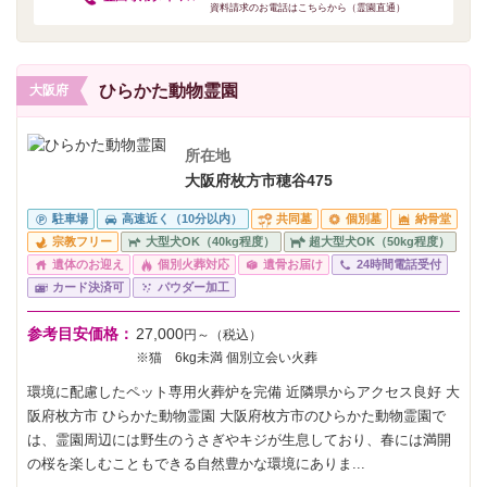
資料請求のお電話はこちらから（霊園直通）
ひらかた動物霊園
大阪府
所在地
大阪府枚方市穂谷475
駐車場
高速近く（10分以内）
共同墓
個別墓
納骨堂
宗教フリー
大型犬OK（40kg程度）
超大型犬OK（50kg程度）
遺体のお迎え
個別火葬対応
遺骨お届け
24時間電話受付
カード決済可
パウダー加工
参考目安価格：
27,000
円～（税込）
※猫 6kg未満 個別立会い火葬
環境に配慮したペット専用火葬炉を完備 近隣県からアクセス良好 大
阪府枚方市 ひらかた動物霊園 大阪府枚方市のひらかた動物霊園で
は、霊園周辺には野生のうさぎやキジが生息しており、春には満開
の桜を楽しむこともできる自然豊かな環境にありま...