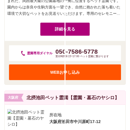
まれた、関西最大級の公園墓地の一角に位置するペット霊園です。
園内からは奈良や生駒方面を一望でき、自然に抱かれた落ち着いた
環境で大切なペットをお見送りいただけます。専用のセレモニー...
詳細を見る
050-7586-5778
霊園専用
ダイヤル
受付時間9:15~17:00 ペット霊園に繋がります
WEBお申し込み
北摂池田ペット霊園【霊園・墓石のヤシロ】
大阪府
所在地
大阪府池田市中川原町17-12