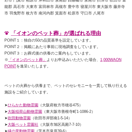
野市 門真市 柏原市 岸和田市 泉南郡 四條畷市 泉南市 摂津市 吹田市 豊
能郡 高石市 大東市 富田林市 高槻市 豊中市 寝屋川市 東大阪市 藤井寺
市 羽曳野市 枚方市 南河内郡 箕面市 松原市 守口市 八尾市
「イオンのペット葬」が選ばれる理由
POINT１：独自の50の品質基準を設定しています。
POINT２：掲載にあたり事前に現地調査をしています。
POINT３：お葬式後の供養のご案内もしています。
※
「イオンのペット葬」
よりお申込みいただいた場合、
1,000WAON
POINT
を進呈いたします。
ペットの火葬から供養まで、ペットのセレモニーを一貫して執り行える
施設をご紹介しています。
➤
ひらかた動物霊園
（大阪府枚方市穂谷475）
➤
大阪稲荷山動物霊園
（東大阪市善根寺町1-1086-2）
➤
吹田動物霊園
（吹田市岸部南1-5-14）
➤
大阪ペット霊園社
（大阪市旭区高殿7-7-10）
➤
縁の里動物霊園
（茨木市泉原39-6）