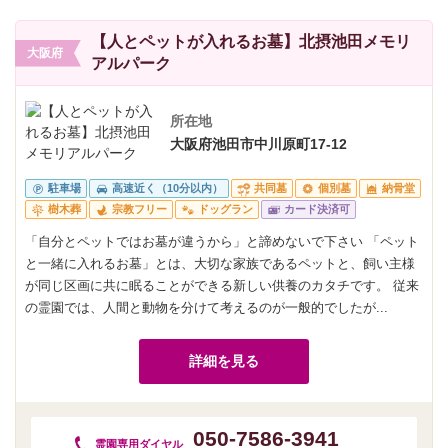
【人とペットが入れるお墓】北摂池田メモリ
大阪府
アルパーク
所在地
大阪府池田市中川原町17-12
駐車場
高速近く（10分以内）
共同墓
個別墓
納骨堂
樹木葬
宗教フリー
ドッグラン
カード決済可
「自分とペットではお墓が違うから」と諦めないで下さい 「ペット
と一緒に入れるお墓」とは、大切な家族であるペットと、飼い主様
が同じ区画に共に眠ることができる新しい供養のカタチです。 従来
の霊園では、人間と動物を分けて考えるのが一般的でしたが...
詳細を見る
050-7586-3941
霊園専用
ダイヤル