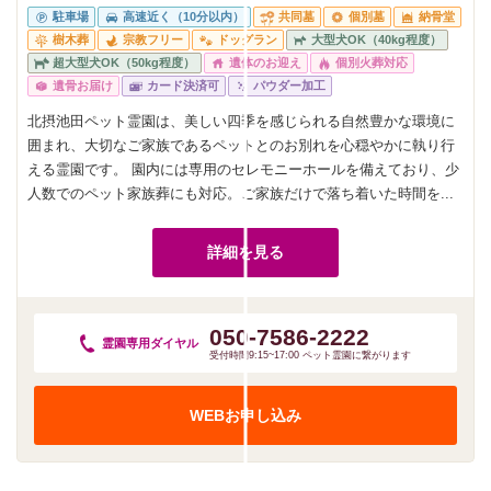
駐車場
高速近く（10分以内）
共同墓
個別墓
納骨堂
樹木葬
宗教フリー
ドッグラン
大型犬OK（40kg程度）
超大型犬OK（50kg程度）
遺体のお迎え
個別火葬対応
遺骨お届け
カード決済可
パウダー加工
北摂池田ペット霊園は、美しい四季を感じられる自然豊かな環境に
囲まれ、大切なご家族であるペットとのお別れを心穏やかに執り行
える霊園です。 園内には専用のセレモニーホールを備えており、少
人数でのペット家族葬にも対応。ご家族だけで落ち着いた時間を...
詳細を見る
050-7586-2222
霊園専用
ダイヤル
受付時間9:15~17:00 ペット霊園に繋がります
WEBお申し込み