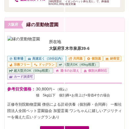
24時間受付 「イオンのペット葬を見た」で、葬儀後
WAON1,000pt進呈対象
縁の里動物霊園
大阪府
所在地
大阪府茨木市泉原39-6
駐車場
高速近く（10分以内）
共同墓
個別墓
納骨堂
宗教フリー
ドッグラン
大型犬OK（40kg程度）
超大型犬OK（50kg程度）
遺体のお迎え
個別火葬対応
カード決済可
参考目安価格：
30,800
円～（税込）
猫 5kg以下 個別葬+お骨上げ+骨壺4寸の場合
正修寺別院動物霊園 僧侶による読経供養（個別葬・合同葬） 一般社
団法人全国ペット霊園協会 加盟霊園 ワンちゃんに嬉しいアジリティ
ーを備えた広いドッグランあり