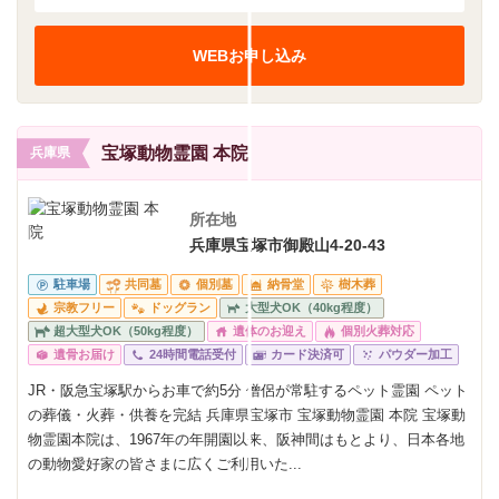
WEBお申し込み
宝塚動物霊園 本院
兵庫県
所在地
兵庫県宝塚市御殿山4-20-43
駐車場
共同墓
個別墓
納骨堂
樹木葬
宗教フリー
ドッグラン
大型犬OK（40kg程度）
超大型犬OK（50kg程度）
遺体のお迎え
個別火葬対応
遺骨お届け
24時間電話受付
カード決済可
パウダー加工
JR・阪急宝塚駅からお車で約5分 僧侶が常駐するペット霊園 ペット
の葬儀・火葬・供養を完結 兵庫県宝塚市 宝塚動物霊園 本院 宝塚動
物霊園本院は、1967年の年開園以来、阪神間はもとより、日本各地
の動物愛好家の皆さまに広くご利用いた...