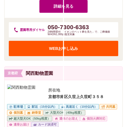
詳細を見る
050-7300-6363
霊園専用
ダイヤル
24時間受付 「イオンのペット葬を見た」で、ご葬儀後
WAON1,000pt進呈対象
WEBお申し込み
関西動物霊園
京都府
所在地
京都市南区久世上久世町３５８
駐車場
駅近（15分以内）
高速近く（10分以内）
共同墓
個別墓
納骨堂
大型犬OK（40kg程度）
超大型犬OK（50kg程度）
遺体のお迎え
個別火葬対応
遺骨お届け
カード決済可