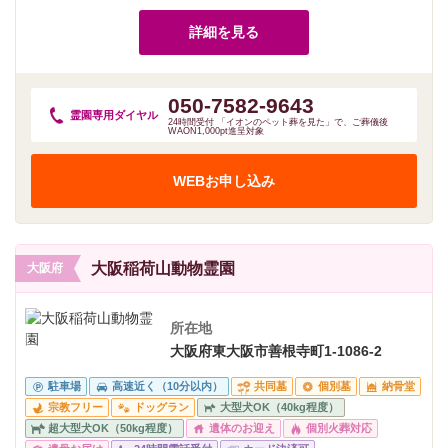
詳細を見る
050-7582-9643
霊園専用
ダイヤル
24時間受付 「イオンのペット葬を見た」で、ご葬儀後
WAON1,000pt進呈対象
WEBお申し込み
大阪稲荷山動物霊園
大阪府
所在地
大阪府東大阪市善根寺町1-1086-2
駐車場
高速近く（10分以内）
共同墓
個別墓
納骨堂
宗教フリー
ドッグラン
大型犬OK（40kg程度）
超大型犬OK（50kg程度）
遺体のお迎え
個別火葬対応