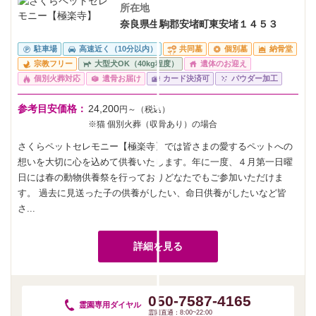
所在地
奈良県生駒郡安堵町東安堵１４５３
駐車場
高速近く（10分以内）
共同墓
個別墓
納骨堂
宗教フリー
大型犬OK（40kg程度）
遺体のお迎え
個別火葬対応
遺骨お届け
カード決済可
パウダー加工
参考目安価格：
24,200
円～（税込）
※猫 個別火葬（収骨あり）の場合
さくらペットセレモニー【極楽寺】では皆さまの愛するペットへの
想いを大切に心を込めて供養いたします。年に一度、４月第一日曜
日には春の動物供養祭を行っておりどなたでもご参加いただけま
す。 過去に見送った子の供養がしたい、命日供養がしたいなど皆
さ...
詳細を見る
050-7587-4165
霊園専用
ダイヤル
霊園直通：8:00~22:00