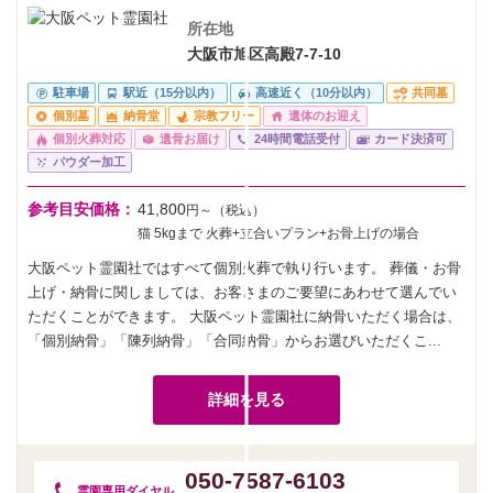
所在地
大阪市旭区高殿7-7-10
駐車場
駅近（15分以内）
高速近く（10分以内）
共同墓
個別墓
納骨堂
宗教フリー
遺体のお迎え
個別火葬対応
遺骨お届け
24時間電話受付
カード決済可
パウダー加工
参考目安価格：
41,800
円～（税込）
猫 5kgまで 火葬+立合いプラン+お骨上げの場合
大阪ペット霊園社ではすべて個別火葬で執り行います。 葬儀・お骨
上げ・納骨に関しましては、お客さまのご要望にあわせて選んでい
ただくことができます。 大阪ペット霊園社に納骨いただく場合は、
「個別納骨」「陳列納骨」「合同納骨」からお選びいただくこ...
詳細を見る
050-7587-6103
霊園専用
ダイヤル