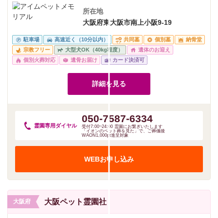
所在地
大阪府東大阪市南上小阪9-19
駐車場
高速近く（10分以内）
共同墓
個別墓
納骨堂
宗教フリー
大型犬OK（40kg程度）
遺体のお迎え
個別火葬対応
遺骨お届け
カード決済可
詳細を見る
050-7587-6334
霊園専用
ダイヤル
受付7:00~24:00 霊園にお繋ぎいたします
「イオンのペット葬を見た」で、ご葬儀後
WAON1,000pt進呈対象
WEBお申し込み
大阪ペット霊園社
大阪府