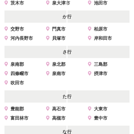
茨木市
泉大津市
池田市
か行
交野市
門真市
柏原市
河内長野市
貝塚市
岸和田市
さ行
泉南郡
泉北郡
三島郡
四條畷市
泉南市
摂津市
吹田市
た行
豊能郡
高石市
大東市
富田林市
高槻市
豊中市
な行