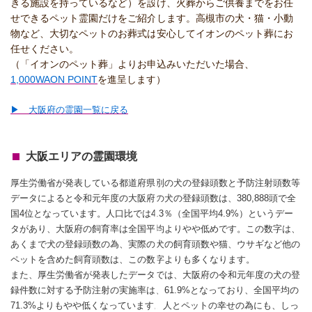
きる施設を持っているなど）を設け、火葬からご供養までをお任
せできるペット霊園だけをご紹介します。高槻市の犬・猫・小動
物など、大切なペットのお葬式は安心してイオンのペット葬にお
任せください。
（「イオンのペット葬」よりお申込みいただいた場合、
1,000WAON POINT
を進呈します）
▶ 大阪府の霊園一覧に戻る
大阪エリアの霊園環境
厚生労働省が発表している都道府県別の犬の登録頭数と予防注射頭数等
データによると令和元年度の大阪府の犬の登録頭数は、380,888頭で全
国4位となっています。人口比では4.3％（全国平均4.9%）というデー
タがあり、大阪府の飼育率は全国平均よりやや低めです。この数字は、
あくまで犬の登録頭数の為、実際の犬の飼育頭数や猫、ウサギなど他の
ペットを含めた飼育頭数は、この数字よりも多くなります。
また、厚生労働省が発表したデータでは、大阪府の令和元年度の犬の登
録件数に対する予防注射の実施率は、61.9%となっており、全国平均の
71.3%よりもやや低くなっています。人とペットの幸せの為にも、しっ