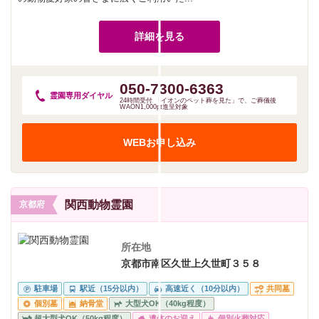
詳細を見る
050-7300-6363
霊園専用
ダイヤル
24時間受付 「イオンのペット葬を見た」で、ご葬儀後
WAON1,000pt進呈対象
WEBお申し込み
関西動物霊園
京都府
所在地
京都市南区久世上久世町３５８
駐車場
駅近（15分以内）
高速近く（10分以内）
共同墓
個別墓
納骨堂
大型犬OK（40kg程度）
超大型犬OK（50kg程度）
遺体のお迎え
個別火葬対応