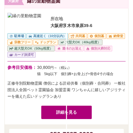
縁の里動物霊園
大阪府
所在地
大阪府茨木市泉原39-6
駐車場
高速近く（10分以内）
共同墓
個別墓
納骨堂
宗教フリー
ドッグラン
大型犬OK（40kg程度）
超大型犬OK（50kg程度）
遺体のお迎え
個別火葬対応
カード決済可
参考目安価格：
30,800
円～（税込）
猫 5kg以下 個別葬+お骨上げ+骨壺4寸の場合
正修寺別院動物霊園 僧侶による読経供養（個別葬・合同葬） 一般社
団法人全国ペット霊園協会 加盟霊園 ワンちゃんに嬉しいアジリティ
ーを備えた広いドッグランあり
詳細を見る