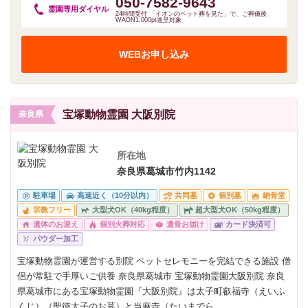
050-7582-9643
霊園専用
ダイヤル
24時間受付 「イオンのペット葬を見た」で、ご葬儀後
WAON1,000pt進呈対象
WEBお申し込み
宝塚動物霊園 大阪別院
奈良県
所在地
奈良県葛城市竹内1142
駐車場
高速近く（10分以内）
共同墓
個別墓
納骨堂
宗教フリー
大型犬OK（40kg程度）
超大型犬OK（50kg程度）
遺体のお迎え
個別火葬対応
遺骨お届け
カード決済可
パウダー加工
宝塚動物霊園が運営する別院 ペットセレモニーを完結できる施設 僧
侶が常駐で手厚いご供養 奈良県葛城市 宝塚動物霊園大阪別院 奈良
県葛城市にある宝塚動物霊園『大阪別院』は太子町叡福寺（えいふ
くじ）（聖徳太子のお墓）と当麻寺（たいまでら...