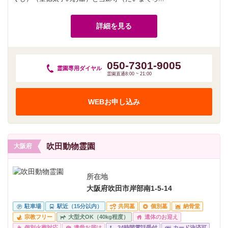
詳細を見る
050-7301-9005
霊園専用
ダイヤル
霊園直通8:00 ~ 21:00
WEBお申し込み
吹田動物霊園
大阪府
所在地
大阪府吹田市岸部南1-5-14
駐車場
駅近（15分以内）
共同墓
個別墓
納骨堂
宗教フリー
大型犬OK（40kg程度）
遺体のお迎え
個別火葬対応
遺骨お届け
24時間電話受付
カード決済可