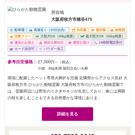
所在地
大阪府枚方市穂谷475
駐車場
高速近く（10分以内）
共同墓
個別墓
納骨堂
宗教フリー
大型犬OK（40kg程度）
超大型犬OK（50kg程度）
遺体のお迎え
個別火葬対応
遺骨お届け
24時間電話受付
カード決済可
パウダー加工
参考目安価格：
27,000
円～（税込）
※猫 6kg未満 個別立会い火葬
環境に配慮したペット専用火葬炉を完備 近隣県からアクセス良好 大
阪府枚方市 ひらかた動物霊園 大阪府枚方市のひらかた動物霊園で
は、霊園周辺には野生のうさぎやキジが生息しており、春には満開
の桜を楽しむこともできる自然豊かな環境にありま...
詳細を見る