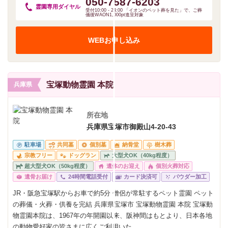
050-7587-6203
霊園専用
ダイヤル
受付10:00 - 24:00 「イオンのペット葬を見た」で、ご葬
儀後WAON1,000pt進呈対象
WEBお申し込み
宝塚動物霊園 本院
兵庫県
所在地
兵庫県宝塚市御殿山4-20-43
駐車場
共同墓
個別墓
納骨堂
樹木葬
宗教フリー
ドッグラン
大型犬OK（40kg程度）
超大型犬OK（50kg程度）
遺体のお迎え
個別火葬対応
遺骨お届け
24時間電話受付
カード決済可
パウダー加工
JR・阪急宝塚駅からお車で約5分 僧侶が常駐するペット霊園 ペット
の葬儀・火葬・供養を完結 兵庫県宝塚市 宝塚動物霊園 本院 宝塚動
物霊園本院は、1967年の年開園以来、阪神間はもとより、日本各地
の動物愛好家の皆さまに広くご利用いた...