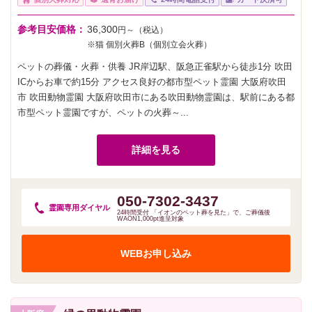
参考目安価格：
36,300
円～（税込）
※猫 個別火葬B（個別立会火葬）
ペットの葬儀・火葬・供養 JR岸辺駅、阪急正雀駅から徒歩1分 吹田
ICからお車で約15分 アクセス良好の都市型ペット霊園 大阪府吹田
市 吹田動物霊園 大阪府吹田市にある吹田動物霊園は、駅前にある都
市型ペット霊園ですが、ペットの火葬～...
詳細を見る
050-7302-3437
霊園専用
ダイヤル
24時間受付 「イオンのペット葬を見た」で、ご葬儀後
WAON1,000pt進呈対象
WEBお申し込み