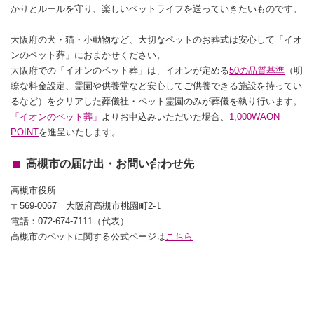
かりとルールを守り、楽しいペットライフを送っていきたいものです。
大阪府の犬・猫・小動物など、大切なペットのお葬式は安心して「イオ
ンのペット葬」におまかせください。
大阪府での「イオンのペット葬」は、イオンが定める
50の品質基準
（明
瞭な料金設定、霊園や供養堂など安心してご供養できる施設を持ってい
るなど）をクリアした葬儀社・ペット霊園のみが葬儀を執り行います。
「イオンのペット葬」
よりお申込みいただいた場合、
1,000WAON
POINT
を進呈いたします。
高槻市の届け出・お問い合わせ先
高槻市役所
〒569‑0067 大阪府高槻市桃園町2‑1
電話：072‑674‑7111（代表）
高槻市のペットに関する公式ページは
こちら