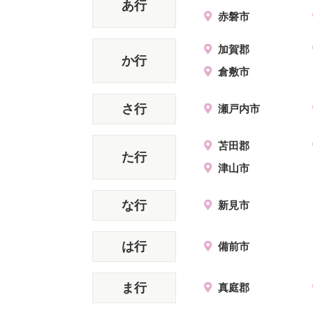
あ行
赤磐市
加賀郡
か行
倉敷市
さ行
瀬戸内市
苫田郡
た行
津山市
な行
新見市
は行
備前市
ま行
真庭郡