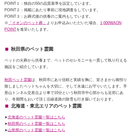
POINT１：独自の50の品質基準を設定しています。
POINT２：掲載にあたり事前に現地調査をしています。
POINT３：お葬式後の供養のご案内もしています。
※
「イオンのペット葬」
よりお申込みいただいた場合、
1,000WAON
POINT
を進呈いたします。
秋田県のペット霊園
ペットの火葬から供養まで、ペットのセレモニーを一貫して執り行える
施設をご紹介しています。
秋田ペット霊園
は、秋田市にあり信頼と実績を胸に、皆さまから御預り
致しましたペットちゃんを大切に、そして永遠にお守りいたします。手
形山トンネル交差点より車で10分という秋田市中心部からも近郊にあ
り、冬期間もおいで頂く沿線道路の除雪も行き届いております。
北海道・東北エリアのペット霊園
➤
北海道のペット霊園一覧はこちら
➤
秋田県のペット霊園一覧はこちら
➤
山形県のペット霊園一覧はこちら