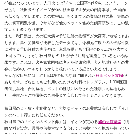
43位となっています。人口比では3.8％（全国平均4.9%）というデータ
があり、秋田犬のイメージが強い秋田県ですが犬の飼育率は、全国的に
も低くなっています。この数字は、あくまで犬の登録頭数の為、実際の
犬の飼育頭数や猫、ウサギなど他のペットを含めた飼育頭数は、この数
字よりも多くなります。
また、秋田県は、犬の狂犬病や予防注射の接種率が大変高い地域でもあ
ります。厚生労働省が発表したデータでは、令和元年度の犬の登録件数
に対する予防注射の実施率は、東北各県とも全国平均の71.3%を大きく
上回っていますが、秋田県も79.1%が予防注射を実施しているという結
果です。これは、犬を家族同様に考えた健康管理、犬と地域社会との共
存のためのルールがしっかりと根付いている証といえるでしょう。
そんな秋田県には、約1,500坪の広大な緑に囲まれた
秋田ペット霊園
が
あります。どなたでもご利用いただける無料のドッグラン、1,000区画
者個別墓地、合同墓地、ペットの種類に区分された種別共同墓地もあ
り、生前からご葬儀後のご供養まで安心して任せることができます。
秋田県の犬・猫・小動物など、大切なペットのお葬式は安心して「イオ
ンのペット葬」にお任せください。
秋田県での「イオンのペット葬」は、イオンが定める
50の品質基準
（明
瞭な料金設定、霊園や供養堂など安心してご供養できる施設を持ってい