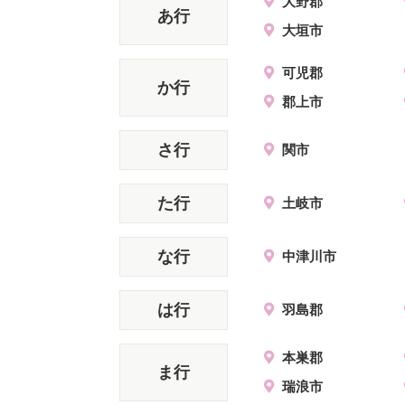
大野郡
あ行
大垣市
可児郡
か行
郡上市
さ行
関市
た行
土岐市
な行
中津川市
は行
羽島郡
本巣郡
ま行
瑞浪市