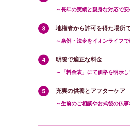
～長年の実績と親身な対応で安
地権者から許可を得た場所
～条例・法令をイオンライフで
明瞭で適正な料金
～「料金表」にて価格を明示し
充実の供養とアフターケア
～生前のご相談やお式後の仏事