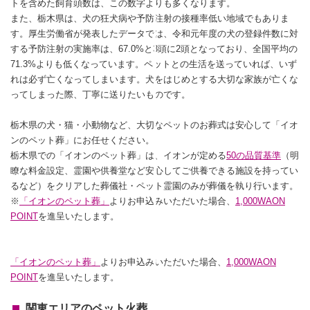
トを含めた飼育頭数は、この数字よりも多くなります。
また、栃木県は、犬の狂犬病や予防注射の接種率低い地域でもありま
す。厚生労働省が発表したデータでは、令和元年度の犬の登録件数に対
する予防注射の実施率は、67.0%と3頭に2頭となっており、全国平均の
71.3%よりも低くなっています。ペットとの生活を送っていれば、いず
れは必ず亡くなってしまいます。犬をはじめとする大切な家族が亡くな
ってしまった際、丁寧に送りたいものです。
栃木県の犬・猫・小動物など、大切なペットのお葬式は安心して「イオ
ンのペット葬」にお任せください。
栃木県での「イオンのペット葬」は、イオンが定める
50の品質基準
（明
瞭な料金設定、霊園や供養堂など安心してご供養できる施設を持ってい
るなど）をクリアした葬儀社・ペット霊園のみが葬儀を執り行います。
※
「イオンのペット葬」
よりお申込みいただいた場合、
1,000WAON
POINT
を進呈いたします。
「イオンのペット葬」
よりお申込みいただいた場合、
1,000WAON
POINT
を進呈いたします。
関東エリアのペット火葬