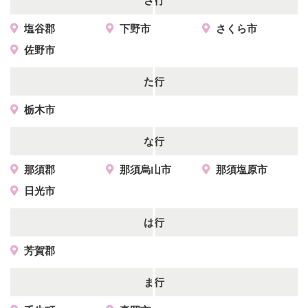
さ行
塩谷郡
下野市
さくら市
佐野市
た行
栃木市
な行
那須郡
那須烏山市
那須塩原市
日光市
は行
芳賀郡
ま行