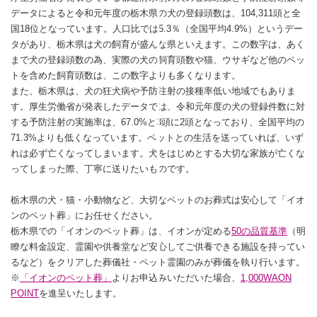
データによると令和元年度の栃木県の犬の登録頭数は、104,311頭と全
国18位となっています。人口比では5.3％（全国平均4.9%）というデー
タがあり、栃木県は犬の飼育が盛んな県といえます。この数字は、あく
まで犬の登録頭数の為、実際の犬の飼育頭数や猫、ウサギなど他のペッ
トを含めた飼育頭数は、この数字よりも多くなります。
また、栃木県は、犬の狂犬病や予防注射の接種率低い地域でもありま
す。厚生労働省が発表したデータでは、令和元年度の犬の登録件数に対
する予防注射の実施率は、67.0%と3頭に2頭となっており、全国平均の
71.3%よりも低くなっています。ペットとの生活を送っていれば、いず
れは必ず亡くなってしまいます。犬をはじめとする大切な家族が亡くな
ってしまった際、丁寧に送りたいものです。
栃木県の犬・猫・小動物など、大切なペットのお葬式は安心して「イオ
ンのペット葬」にお任せください。
栃木県での「イオンのペット葬」は、イオンが定める
50の品質基準
（明
瞭な料金設定、霊園や供養堂など安心してご供養できる施設を持ってい
るなど）をクリアした葬儀社・ペット霊園のみが葬儀を執り行います。
※
「イオンのペット葬」
よりお申込みいただいた場合、
1,000WAON
POINT
を進呈いたします。