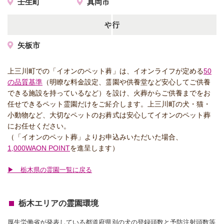
壬生町
真岡市
や行
矢板市
上三川町での「イオンのペット葬」は、イオンライフが定める
50
の品質基準
（明瞭な料金設定、霊園や供養堂など安心してご供養
できる施設を持っているなど）を設け、火葬からご供養までをお
任せできるペット霊園だけをご紹介します。上三川町の犬・猫・
小動物など、大切なペットのお葬式は安心してイオンのペット葬
にお任せください。
（「イオンのペット葬」よりお申込みいただいた場合、
1,000WAON POINT
を進呈します）
▶ 栃木県の霊園一覧に戻る
栃木エリアの霊園環境
厚生労働省が発表している都道府県別の犬の登録頭数と予防注射頭数等