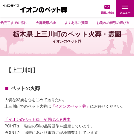
霊園ご相談
予約完了までの流れ
火葬費用相場
よくあるご質問
お別れの種類の選び方
栃木県 上三川町のペット火葬・霊園
イオンのペット葬
【上三川町】
ペットの火葬
大切な家族を心をこめて送りたい。
上三川町でのペット火葬は
「イオンのペット葬」
にお任せください。
「イオンのペット葬」が選ばれる理由
POINT１ 独自の50の品質基準を設定しています。
POINT２ 掲載にあたり事前に現地調査をしています。