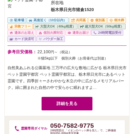
所在地
栃木県日光市猪倉1520
駐車場
高速近く（10分以内）
共同墓
個別墓
樹木葬
宗教フリー
大型犬OK（40kg程度）
超大型犬OK（50kg程度）
遺体のお迎え
個別火葬対応
遺骨お届け
24時間電話受付
カード決済可
パウダー加工
参考目安価格：
22,100
円～（税込）
※猫5kg以下 個別火葬（お骨壷代は別途）
自然美あふれる公園墓地 三万坪の広大な敷地に広がる 栃木県日光市
ペット霊園宇都宮 ペット霊園宇都宮は、栃木県日光市にあるペット
霊園です。四季折々ーさわやかな木立の中に広がるメモリアルパー
ク。緑に囲まれた自然の中で安らかに眠れますよ...
詳細を見る
050-7582-9775
霊園専用
ダイヤル
24時間受付 「イオンのペット葬を見た」で、ご葬儀後
WAON1,000pt進呈対象