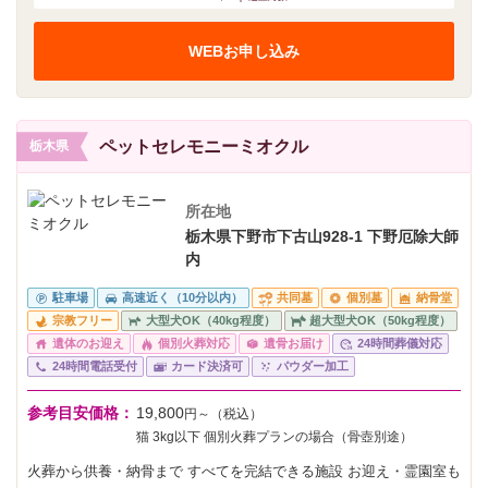
WEBお申し込み
ペットセレモニーミオクル
栃木県
所在地
栃木県下野市下古山928-1 下野厄除大師
内
駐車場
高速近く（10分以内）
共同墓
個別墓
納骨堂
宗教フリー
大型犬OK（40kg程度）
超大型犬OK（50kg程度）
遺体のお迎え
個別火葬対応
遺骨お届け
24時間葬儀対応
24時間電話受付
カード決済可
パウダー加工
参考目安価格：
19,800
円～（税込）
猫 3kg以下 個別火葬プランの場合（骨壺別途）
火葬から供養・納骨まで すべてを完結できる施設 お迎え・霊園室も