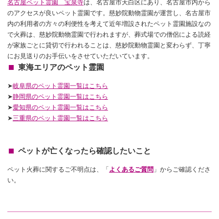
名古屋ペット霊園 宝泉寺
は、名古屋市天白区にあり、名古屋市内から
のアクセスが良いペット霊園です。慈妙院動物霊園が運営し、名古屋市
内の利用者の方々の利便性を考えて近年増設されたペット霊園施設なの
で火葬は、慈妙院動物霊園で行われますが、葬式場での僧侶による読経
が家族ごとに貸切で行われることは、慈妙院動物霊園と変わらず、丁寧
にお見送りのお手伝いをさせていただいています。
東海エリアのペット霊園
➤
岐阜県のペット霊園一覧はこちら
➤
静岡
県のペット霊園一覧はこちら
➤
愛知
県のペット霊園一覧はこちら
➤
三重
県のペット霊園一覧はこちら
ペットが亡くなったら確認したいこと
ペット火葬に関するご不明点は、「
よくあるご質問
」からご確認くださ
い。