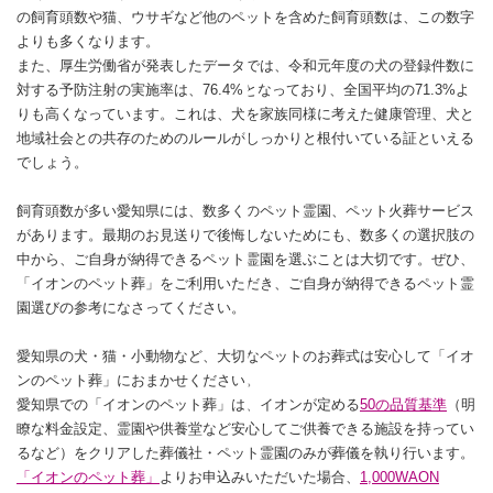
の飼育頭数や猫、ウサギなど他のペットを含めた飼育頭数は、この数字
よりも多くなります。
また、厚生労働省が発表したデータでは、令和元年度の犬の登録件数に
対する予防注射の実施率は、76.4%となっており、全国平均の71.3%よ
りも高くなっています。これは、犬を家族同様に考えた健康管理、犬と
地域社会との共存のためのルールがしっかりと根付いている証といえる
でしょう。
飼育頭数が多い愛知県には、数多くのペット霊園、ペット火葬サービス
があります。最期のお見送りで後悔しないためにも、数多くの選択肢の
中から、ご自身が納得できるペット霊園を選ぶことは大切です。ぜひ、
「イオンのペット葬」をご利用いただき、ご自身が納得できるペット霊
園選びの参考になさってください。
愛知県の犬・猫・小動物など、大切なペットのお葬式は安心して「イオ
ンのペット葬」におまかせください。
愛知県での「イオンのペット葬」は、イオンが定める
50の品質基準
（明
瞭な料金設定、霊園や供養堂など安心してご供養できる施設を持ってい
るなど）をクリアした葬儀社・ペット霊園のみが葬儀を執り行います。
「イオンのペット葬」
よりお申込みいただいた場合、
1,000WAON