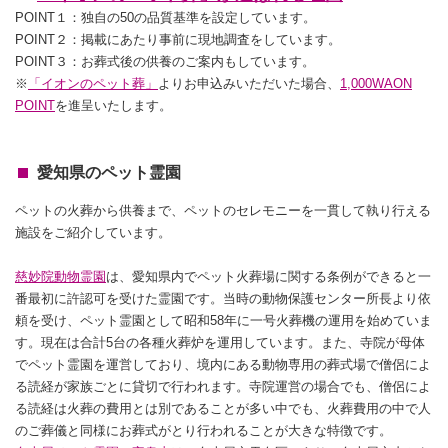
POINT１：独自の50の品質基準を設定しています。
POINT２：掲載にあたり事前に現地調査をしています。
POINT３：お葬式後の供養のご案内もしています。
※
「イオンのペット葬」
よりお申込みいただいた場合、
1,000WAON
POINT
を進呈いたします。
愛知県のペット霊園
ペットの火葬から供養まで、ペットのセレモニーを一貫して執り行える
施設をご紹介しています。
慈妙院動物霊園
は、愛知県内でペット火葬場に関する条例ができると一
番最初に許認可を受けた霊園です。当時の動物保護センター所長より依
頼を受け、ペット霊園として昭和58年に一号火葬機の運用を始めていま
す。現在は合計5台の各種火葬炉を運用しています。また、寺院が母体
でペット霊園を運営しており、境内にある動物専用の葬式場で僧侶によ
る読経が家族ごとに貸切で行われます。寺院運営の場合でも、僧侶によ
る読経は火葬の費用とは別であることが多い中でも、火葬費用の中で人
のご葬儀と同様にお葬式がとり行われることが大きな特徴です。