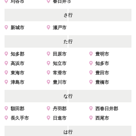
刈谷市
春日井市
さ行
新城市
瀬戸市
た行
知多郡
田原市
豊明市
高浜市
知立市
知多市
東海市
常滑市
豊田市
津島市
豊川市
豊橋市
な行
額田郡
丹羽郡
西春日井郡
長久手市
日進市
西尾市
は行