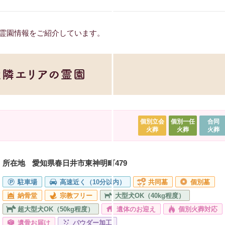
霊園情報をご紹介しています。
個別立会
個別一任
合同
火葬
火葬
火葬
所在地
愛知県春日井市東神明町479
駐車場
高速近く（10分以内）
共同墓
個別墓
納骨堂
宗教フリー
大型犬OK（40kg程度）
超大型犬OK（50kg程度）
遺体のお迎え
個別火葬対応
遺骨お届け
パウダー加工