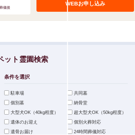
WEBお申し込み
葬儀後
ペット霊園検索
条件を選択
駐車場
共同墓
個別墓
納骨堂
大型犬OK（40kg程度）
超大型犬OK（50kg程度）
遺体のお迎え
個別火葬対応
遺骨お届け
24時間葬儀対応