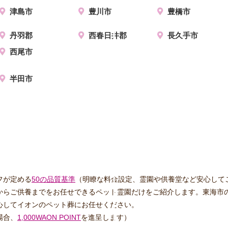
津島市
豊川市
豊橋市
丹羽郡
西春日井郡
長久手市
西尾市
半田市
フが定める
50の品質基準
（明瞭な料金設定、霊園や供養堂など安心して
からご供養までをお任せできるペット霊園だけをご紹介します。東海市
心してイオンのペット葬にお任せください。
場合、
1,000WAON POINT
を進呈します）