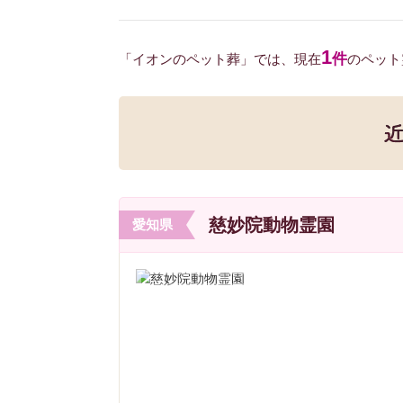
1
件
「イオンのペット葬」では、現在
のペット
慈妙院動物霊園
愛知県