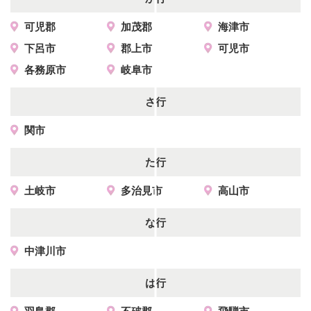
可児郡
加茂郡
海津市
下呂市
郡上市
可児市
各務原市
岐阜市
さ行
関市
た行
土岐市
多治見市
高山市
な行
中津川市
は行