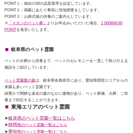
POINT１：独自の50の品質基準を設定しています。
POINT２：掲載にあたり事前に現地調査をしています。
POINT３：お葬式後の供養のご案内もしています。
※
「イオンのペット葬」
よりお申込みいただいた場合、
1,000WAON
POINT
を進呈いたします。
岐阜県のペット霊園
ペットの火葬から供養まで、ペットのセレモニーを一貫して執り行える
施設をご紹介しています。
ペット霊園愛の森
は、岐阜県各務原市にあり、愛知県西部エリアからの
来園も多いペット霊園です。
緑豊かで閑静な迷走の森のなかに建物があり、ペット葬儀、火葬、ご供
養まで対応することができます。
東海エリアのペット霊園
➤
岐阜県のペット霊園一覧はこちら
➤
静岡
県のペット霊園一覧はこちら
➤
愛知
県のペット霊園一覧はこちら