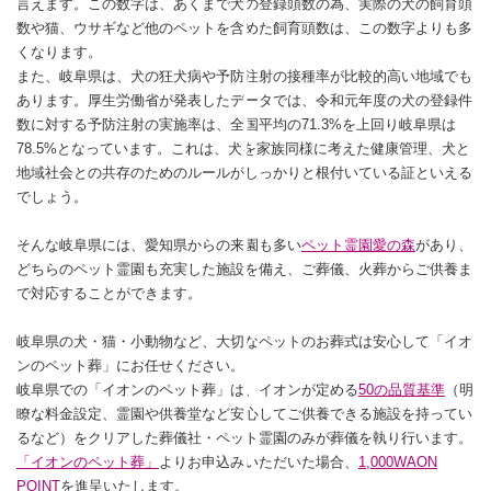
言えます。この数字は、あくまで犬の登録頭数の為、実際の犬の飼育頭
数や猫、ウサギなど他のペットを含めた飼育頭数は、この数字よりも多
くなります。
また、岐阜県は、犬の狂犬病や予防注射の接種率が比較的高い地域でも
あります。厚生労働省が発表したデータでは、令和元年度の犬の登録件
数に対する予防注射の実施率は、全国平均の71.3%を上回り岐阜県は
78.5%となっています。これは、犬を家族同様に考えた健康管理、犬と
地域社会との共存のためのルールがしっかりと根付いている証といえる
でしょう。
そんな岐阜県には、愛知県からの来園も多い
ペット霊園愛の森
があり、
どちらのペット霊園も充実した施設を備え、ご葬儀、火葬からご供養ま
で対応することができます。
岐阜県の犬・猫・小動物など、大切なペットのお葬式は安心して「イオ
ンのペット葬」にお任せください。
岐阜県での「イオンのペット葬」は、イオンが定める
50の品質基準
（明
瞭な料金設定、霊園や供養堂など安心してご供養できる施設を持ってい
るなど）をクリアした葬儀社・ペット霊園のみが葬儀を執り行います。
「イオンのペット葬」
よりお申込みいただいた場合、
1,000WAON
POINT
を進呈いたします。