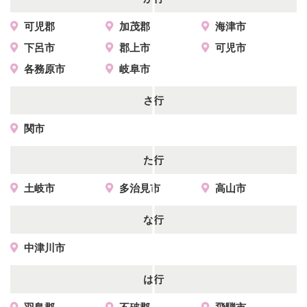
可児郡
加茂郡
海津市
下呂市
郡上市
可児市
各務原市
岐阜市
さ行
関市
た行
土岐市
多治見市
高山市
な行
中津川市
は行