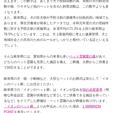
言えます。この数字は、あくまで犬の登録頭数の為、実際の犬の飼育頭
数や猫、ウサギなど他のペットを含めた飼育頭数は、この数字よりも多
くなります。
また、岐阜県は、犬の狂犬病や予防注射の接種率が比較的高い地域でも
あります。厚生労働省が発表したデータでは、令和元年度の犬の登録件
数に対する予防注射の実施率は、全国平均の71.3%を上回り岐阜県は
78.5%となっています。これは、犬を家族同様に考えた健康管理、犬と
地域社会との共存のためのルールがしっかりと根付いている証といえる
でしょう。
そんな岐阜県には、愛知県からの来園も多い
ペット霊園愛の森
があり、
どちらのペット霊園も充実した施設を備え、ご葬儀、火葬からご供養ま
で対応することができます。
岐阜県の犬・猫・小動物など、大切なペットのお葬式は安心して「イオ
ンのペット葬」にお任せください。
岐阜県での「イオンのペット葬」は、イオンが定める
50の品質基準
（明
瞭な料金設定、霊園や供養堂など安心してご供養できる施設を持ってい
るなど）をクリアした葬儀社・ペット霊園のみが葬儀を執り行います。
「イオンのペット葬」
よりお申込みいただいた場合、
1,000WAON
POINT
を進呈いたします。