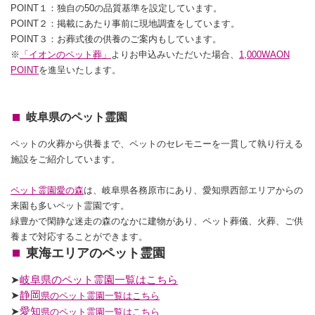
POINT１：独自の50の品質基準を設定しています。
POINT２：掲載にあたり事前に現地調査をしています。
POINT３：お葬式後の供養のご案内もしています。
※
「イオンのペット葬」
よりお申込みいただいた場合、
1,000WAON
POINT
を進呈いたします。
岐阜県のペット霊園
ペットの火葬から供養まで、ペットのセレモニーを一貫して執り行える
施設をご紹介しています。
ペット霊園愛の森
は、岐阜県各務原市にあり、愛知県西部エリアからの
来園も多いペット霊園です。
緑豊かで閑静な迷走の森のなかに建物があり、ペット葬儀、火葬、ご供
養まで対応することができます。
東海エリアのペット霊園
➤
岐阜県のペット霊園一覧はこちら
➤
静岡
県のペット霊園一覧はこちら
➤
愛知
県のペット霊園一覧はこちら