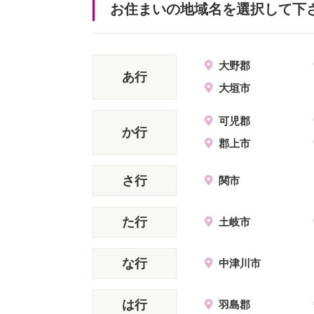
お住まいの地域名を選択して下
大野郡
あ行
大垣市
可児郡
か行
郡上市
さ行
関市
た行
土岐市
な行
中津川市
は行
羽島郡