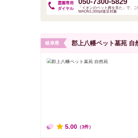
050-7300-5829
霊園専用
「イオンのペット葬を見た」で、ご
ダイヤル
WAON1,000pt進呈対象
郡上八幡ペット墓苑 自
岐阜県
5.00
（3件）