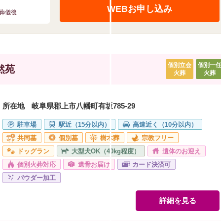
WEBお申し込み
葬儀後
個別立会
個別一
然苑
火葬
火葬
所在地
岐阜県郡上市八幡町有坂785‐29
駐車場
駅近（15分以内）
高速近く（10分以内）
共同墓
個別墓
樹木葬
宗教フリー
ドッグラン
大型犬OK（40kg程度）
遺体のお迎え
個別火葬対応
遺骨お届け
カード決済可
パウダー加工
詳細を見る