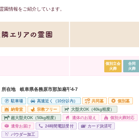
霊園情報をご紹介しています。
個別立会
合同
火葬
火葬
所在地
岐阜県各務原市那加扇平4-7
駐車場
高速近く（10分以内）
共同墓
個別墓
納骨堂
宗教フリー
大型犬OK（40kg程度）
超大型犬OK（50kg程度）
遺体のお迎え
個別火葬対応
遺骨お届け
24時間電話受付
カード決済可
パウダー加工