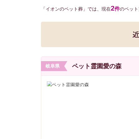
2
件
「イオンのペット葬」では、現在
のペット
ペット霊園愛の森
岐阜県