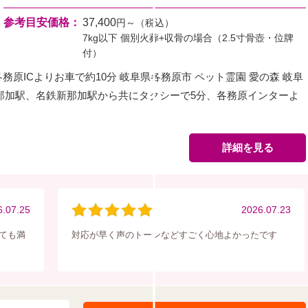
参考目安価格：
37,400
円～（税込）
7kg以下 個別火葬+収骨の場合（2.5寸骨壺・位牌
付）
務原ICよりお車で約10分 岐阜県各務原市 ペット霊園 愛の森 岐阜
那加駅、名鉄新那加駅から共にタクシーで5分、各務原インターよ
詳細を見る
6.07.25
2026.07.23
ても満
対応が早く声のトーンなどすごく心地よかったです