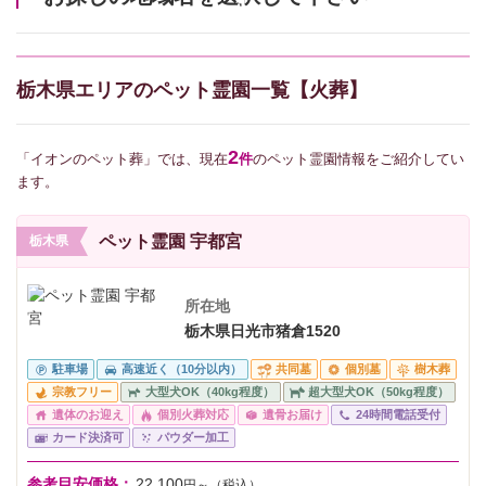
栃木県エリアのペット霊園一覧【火葬】
2
「イオンのペット葬」では、現在
件
のペット霊園情報をご紹介してい
ます。
ペット霊園 宇都宮
栃木県
所在地
栃木県日光市猪倉1520
駐車場
高速近く（10分以内）
共同墓
個別墓
樹木葬
宗教フリー
大型犬OK（40kg程度）
超大型犬OK（50kg程度）
遺体のお迎え
個別火葬対応
遺骨お届け
24時間電話受付
カード決済可
パウダー加工
参考目安価格：
22,100
円～（税込）