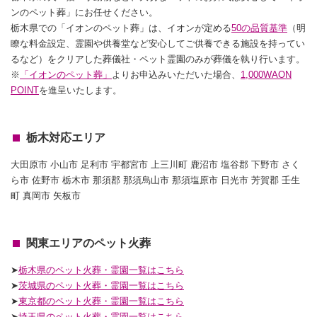
ンのペット葬」にお任せください。
栃木県での「イオンのペット葬」は、イオンが定める
50の品質基準
（明
瞭な料金設定、霊園や供養堂など安心してご供養できる施設を持ってい
るなど）をクリアした葬儀社・ペット霊園のみが葬儀を執り行います。
※
「イオンのペット葬」
よりお申込みいただいた場合、
1,000WAON
POINT
を進呈いたします。
栃木対応エリア
大田原市 小山市 足利市 宇都宮市 上三川町 鹿沼市 塩谷郡 下野市 さく
ら市 佐野市 栃木市 那須郡 那須烏山市 那須塩原市 日光市 芳賀郡 壬生
町 真岡市 矢板市
関東エリアのペット火葬
➤
栃木県のペット火葬・霊園一覧はこちら
➤
茨城県のペット火葬・霊園一覧はこちら
➤
東京都のペット火葬・霊園一覧はこちら
➤
埼玉県のペット火葬・霊園一覧はこちら