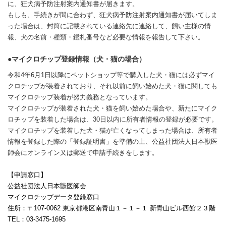
に、狂犬病予防注射案内通知書が届きます。
もしも、手続きが間に合わず、狂犬病予防注射案内通知書が届いてしま
った場合は、封筒に記載されている連絡先に連絡して、飼い主様の情
報、犬の名前・種類・鑑札番号など必要な情報を報告して下さい。
●マイクロチップ登録情報（犬・猫の場合）
令和
4
年
6
月
1
日以降にペットショップ等で購入した犬・猫には必ずマイ
クロチップが装着されており、それ以前に飼い始めた犬・猫に関しても
マイクロチップ装着が努力義務となっています。
マイクロチップが装着された犬・猫を飼い始めた場合や、新たにマイク
ロチップを装着した場合は、
30
日以内に所有者情報の登録が必要です。
マイクロチップを装着した犬・猫が亡くなってしまった場合は、所有者
情報を登録した際の「登録証明書」を準備の上、公益社団法人日本獣医
師会にオンライン又は郵送で申請手続きをします。
【申請窓口】
公益社団法人日本獣医師会
マイクロチップデータ登録窓口
住所：〒
107-0062
東京都港区南青山１－１－１ 新青山ビル西館２３階
TEL
：
03-3475-1695