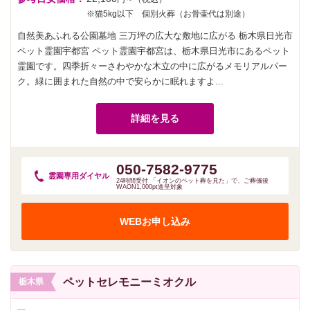
※猫5kg以下 個別火葬（お骨壷代は別途）
自然美あふれる公園墓地 三万坪の広大な敷地に広がる 栃木県日光市
ペット霊園宇都宮 ペット霊園宇都宮は、栃木県日光市にあるペット
霊園です。四季折々ーさわやかな木立の中に広がるメモリアルパー
ク。緑に囲まれた自然の中で安らかに眠れますよ...
詳細を見る
050-7582-9775
霊園専用
ダイヤル
24時間受付 「イオンのペット葬を見た」で、ご葬儀後
WAON1,000pt進呈対象
WEBお申し込み
ペットセレモニーミオクル
栃木県