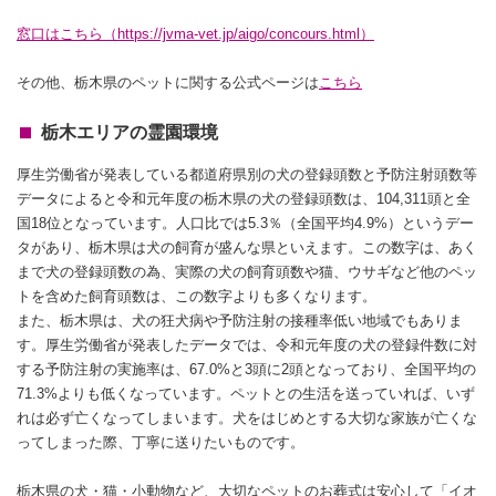
窓口はこちら（https://jvma-vet.jp/aigo/concours.html）
その他、栃木県のペットに関する公式ページは
こちら
栃木エリアの霊園環境
厚生労働省が発表している都道府県別の犬の登録頭数と予防注射頭数等
データによると令和元年度の栃木県の犬の登録頭数は、104,311頭と全
国18位となっています。人口比では5.3％（全国平均4.9%）というデー
タがあり、栃木県は犬の飼育が盛んな県といえます。この数字は、あく
まで犬の登録頭数の為、実際の犬の飼育頭数や猫、ウサギなど他のペッ
トを含めた飼育頭数は、この数字よりも多くなります。
また、栃木県は、犬の狂犬病や予防注射の接種率低い地域でもありま
す。厚生労働省が発表したデータでは、令和元年度の犬の登録件数に対
する予防注射の実施率は、67.0%と3頭に2頭となっており、全国平均の
71.3%よりも低くなっています。ペットとの生活を送っていれば、いず
れは必ず亡くなってしまいます。犬をはじめとする大切な家族が亡くな
ってしまった際、丁寧に送りたいものです。
栃木県の犬・猫・小動物など、大切なペットのお葬式は安心して「イオ