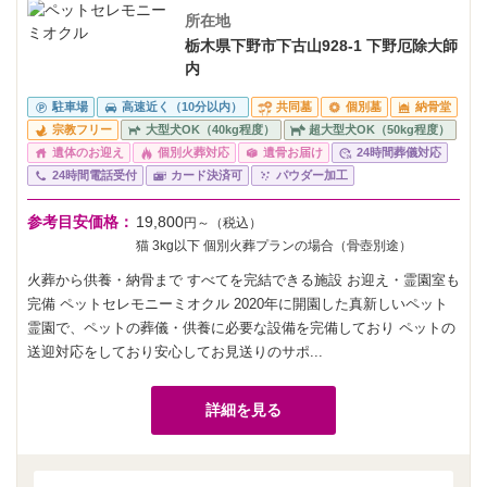
所在地
栃木県下野市下古山928-1 下野厄除大師
内
駐車場
高速近く（10分以内）
共同墓
個別墓
納骨堂
宗教フリー
大型犬OK（40kg程度）
超大型犬OK（50kg程度）
遺体のお迎え
個別火葬対応
遺骨お届け
24時間葬儀対応
24時間電話受付
カード決済可
パウダー加工
参考目安価格：
19,800
円～（税込）
猫 3kg以下 個別火葬プランの場合（骨壺別途）
火葬から供養・納骨まで すべてを完結できる施設 お迎え・霊園室も
完備 ペットセレモニーミオクル 2020年に開園した真新しいペット
霊園で、ペットの葬儀・供養に必要な設備を完備しており ペットの
送迎対応をしており安心してお見送りのサポ...
詳細を見る