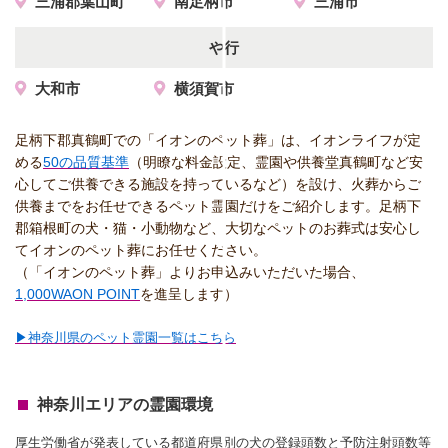
三浦郡葉山町
南足柄市
三浦市
や行
大和市
横須賀市
足柄下郡真鶴町での「イオンのペット葬」は、イオンライフが定
める
50の品質基準
（明瞭な料金設定、霊園や供養堂真鶴町など安
心してご供養できる施設を持っているなど）を設け、火葬からご
供養までをお任せできるペット霊園だけをご紹介します。足柄下
郡箱根町の犬・猫・小動物など、大切なペットのお葬式は安心し
てイオンのペット葬にお任せください。
（「イオンのペット葬」よりお申込みいただいた場合、
1,000WAON POINT
を進呈します）
▶神奈川県のペット霊園一覧はこちら
神奈川エリアの霊園環境
厚生労働省が発表している都道府県別の犬の登録頭数と予防注射頭数等