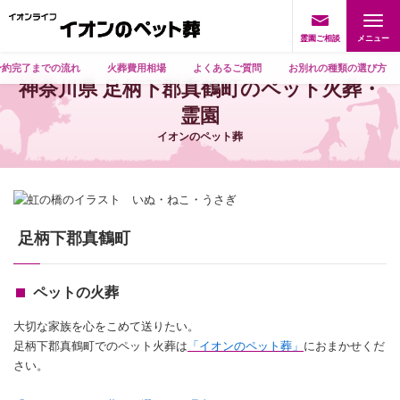
霊園ご相談
予約完了までの流れ
火葬費用相場
よくあるご質問
お別れの種類の選び方
神奈川県 足柄下郡真鶴町のペット火葬・
霊園
イオンのペット葬
足柄下郡真鶴町
ペットの火葬
大切な家族を心をこめて送りたい。
足柄下郡真鶴町でのペット火葬は
「イオンのペット葬」
におまかせくだ
さい。