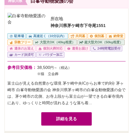
白峯寺動物愛護の会
神奈川県
所在地
神奈川県茅ケ崎市下寺尾1551
駐車場
高速近く（10分以内）
共同墓
個別墓
納骨堂
宗教フリー
大型犬OK（40kg程度）
超大型犬OK（50kg程度）
遺体のお迎え
個別火葬対応
遺骨お届け
24時間電話受付
カード決済可
パウダー加工
参考目安価格：
38,500
円～（税込）
※猫 立会葬
富士山が見える自然豊かな環境 茅ケ崎中央ICからお車で約9分 茅ヶ
崎市 白峯寺動物愛護の会 神奈川県茅ヶ崎市の白峯会動物愛護の会で
は、茅ケ崎市の北側、お寺上段から富士山が一望できる白峯寺境内
にあり、ゆっくりと時間が流れるような落ち着...
詳細を見る