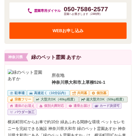
050-7586-2577
霊園専用
ダイヤル
霊園へお繋ぎします（24時間）
WEBお申し込み
緑のペット霊園 あすか
神奈川県
所在地
神奈川県大和市上草柳526-1
駐車場
高速近く（10分以内）
共同墓
個別墓
宗教フリー
大型犬OK（40kg程度）
超大型犬OK（50kg程度）
遺体のお迎え
個別火葬対応
遺骨お届け
カード決済可
パウダー加工
横浜町田ICからお車で約10分 緑あふれる閑静な環境 ペットセレモ
ニーを完結できる施設 神奈川県大和市 緑のペット霊園あすか 神奈
川県大和市にある「緑のペット霊園あすか」は、横浜町田ICから車