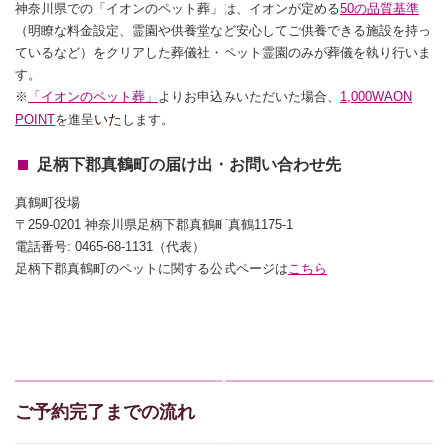
神奈川県での「イオンのペット葬」は、イオンが定める
50の品質基準
（明瞭な料金設定、霊園や供養堂など安心してご供養できる施設を持っ
ているなど）をクリアした葬儀社・ペット霊園のみが葬儀を執り行いま
す。
※
「イオンのペット葬」
よりお申込みいただいた場合、
1,000WAON
いた
POINT
を進呈
します。
足柄下郡真鶴町の届け出・お問い合わせ先
真鶴町役場
〒259-0201 神奈川県足柄下郡真鶴町真鶴1175-1
電話番号: 0465-68-1131（代表）
足柄下郡真鶴町のペットに関する公式ページは
こちら
ご予約完了までの流れ