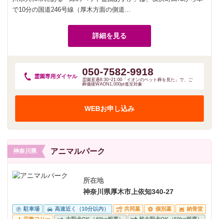
で10分の国道246号線（厚木方面の側道...
詳細を見る
050-7582-9918
霊園専用
ダイヤル
霊園直通8:30~21:00「イオンのペット葬を見た」で、ご
葬儀後WAON1,000pt進呈対象
WEBお申し込み
アニマルパーク
神奈川県
所在地
神奈川県厚木市上依知340-27
駐車場
高速近く（10分以内）
共同墓
個別墓
納骨堂