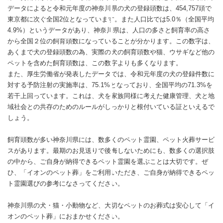
データによると令和元年度の神奈川県の犬の登録頭数は、454,757頭で
東京都に次ぐ全国2位となっています。また人口比では5.0％（全国平均
4.9%）というデータがあり、神奈川県は、人口の多さと飼育率の高さ
から全国２位の飼育頭数になっていることが分かります。この数字は、
あくまで犬の登録頭数の為、実際の犬の飼育頭数や猫、ウサギなど他の
ペットを含めた飼育頭数は、この数字よりも多くなります。
また、厚生労働省が発表したデータでは、令和元年度の犬の登録件数に
対する予防注射の実施率は、75.1%となっており、全国平均の71.3%を
若干上回っています。これは、犬を家族同様に考えた健康管理、犬と地
域社会との共存のためのルールがしっかりと根付いている証といえるで
しょう。
飼育頭数が多い神奈川県には、数多くのペット霊園、ペット火葬サービ
スがあります。最期のお見送りで後悔しないためにも、数多くの選択肢
の中から、ご自身が納得できるペット霊園を選ぶことは大切です。ぜ
ひ、「イオンのペット葬」をご利用いただき、ご自身が納得できるペッ
ト霊園選びの参考になさってください。
神奈川県の犬・猫・小動物など、大切なペットのお葬式は安心して「イ
オンのペット葬」におまかせください。