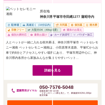
所在地
神奈川県平塚市寺田縄1277 蓮昭寺内
駐車場
高速近く（10分以内）
共同墓
個別墓
樹木葬
宗教フリー
大型犬OK（40kg程度）
遺体のお迎え
個別火葬対応
遺骨お届け
カード決済可
パウダー加工
人とペットが一緒に入れる樹木葬墓、神奈川県平塚市 ペットセレモ
ニー湘南 ペットセレモニー湘南は、小田原厚木道路、平塚ICからお
車で約6分とアクセスしやすい場所にあり、 平塚市周辺中心に、神
奈川県内各所から家族みんなが集まりやすいペット...
詳細を見る
050-7576-5048
霊園専用
ダイヤル
霊園直通7:00~22:00
「イオンのペット葬を見た」で、葬儀後WAON1,000pt
進呈対象