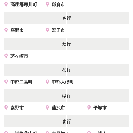
高座郡寒川町
鎌倉市
さ行
座間市
逗子市
た行
茅ヶ崎市
な行
中郡二宮町
中郡大磯町
は行
秦野市
藤沢市
平塚市
ま行