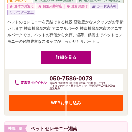
宗教フリー
大型犬OK（40kg程度）
超大型犬OK（50kg程度）
遺体のお迎え
個別火葬対応
遺骨お届け
カード決済可
パウダー加工
ペットのセレモニーを完結できる施設 経験豊かなスタッフがお手伝
いします 神奈川県厚木市 アニマルパーク 神奈川県厚木市のアニマ
ルパークでは、ペットの葬儀から火葬、埋葬、供養までペットセレ
モニーの経験豊富なスタッフがしっかりとサポート...
詳細を見る
050-7586-0078
霊園専用
ダイヤル
電話受付時間:9:00-18:00(霊園にお繋ぎします)
「イオンのペット葬を見た」で、葬儀後WAON1,000pt
進呈対象
WEBお申し込み
ペットセレモニー湘南
神奈川県