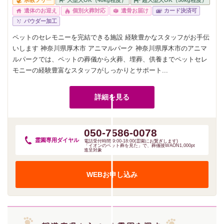
宗教フリー
大型犬OK（40kg程度）
超大型犬OK（50kg程度）
遺体のお迎え
個別火葬対応
遺骨お届け
カード決済可
パウダー加工
ペットのセレモニーを完結できる施設 経験豊かなスタッフがお手伝
いします 神奈川県厚木市 アニマルパーク 神奈川県厚木市のアニマ
ルパークでは、ペットの葬儀から火葬、埋葬、供養までペットセレ
モニーの経験豊富なスタッフがしっかりとサポート...
詳細を見る
050-7586-0078
霊園専用
ダイヤル
電話受付時間:9:00-18:00(霊園にお繋ぎします)
「イオンのペット葬を見た」で、葬儀後WAON1,000pt
進呈対象
WEBお申し込み