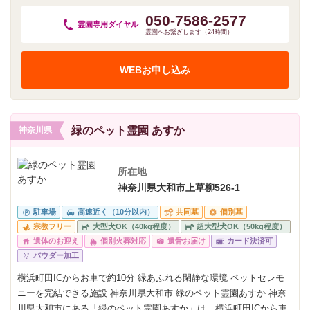
050-7586-2577
霊園専用
ダイヤル
霊園へお繋ぎします（24時間）
WEBお申し込み
緑のペット霊園 あすか
神奈川県
所在地
神奈川県大和市上草柳526-1
駐車場
高速近く（10分以内）
共同墓
個別墓
宗教フリー
大型犬OK（40kg程度）
超大型犬OK（50kg程度）
遺体のお迎え
個別火葬対応
遺骨お届け
カード決済可
パウダー加工
横浜町田ICからお車で約10分 緑あふれる閑静な環境 ペットセレモ
ニーを完結できる施設 神奈川県大和市 緑のペット霊園あすか 神奈
川県大和市にある「緑のペット霊園あすか」は、横浜町田ICから車