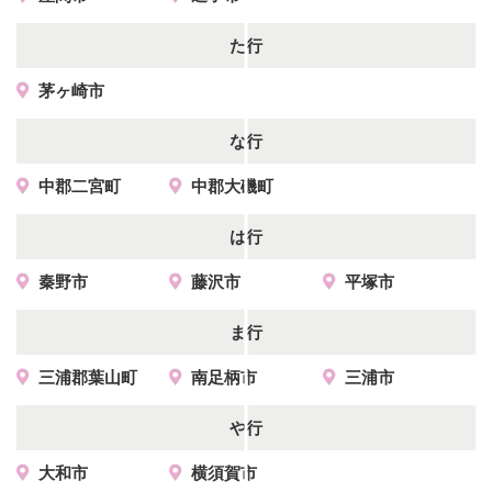
た行
茅ヶ崎市
な行
中郡二宮町
中郡大磯町
は行
秦野市
藤沢市
平塚市
ま行
三浦郡葉山町
南足柄市
三浦市
や行
大和市
横須賀市