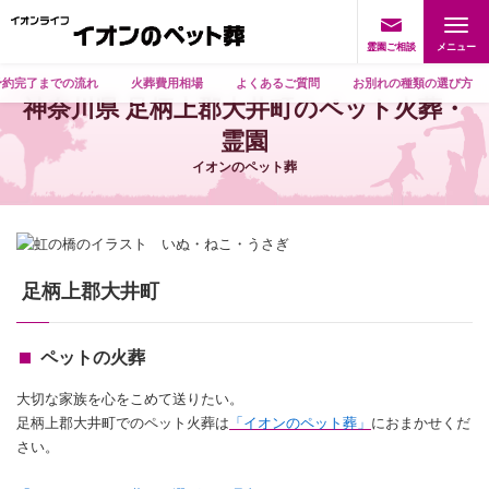
霊園ご相談
予約完了までの流れ
火葬費用相場
よくあるご質問
お別れの種類の選び方
神奈川県 足柄上郡大井町のペット火葬・
霊園
イオンのペット葬
足柄上郡大井町
ペットの火葬
大切な家族を心をこめて送りたい。
足柄上郡大井町でのペット火葬は
「イオンのペット葬」
におまかせくだ
さい。