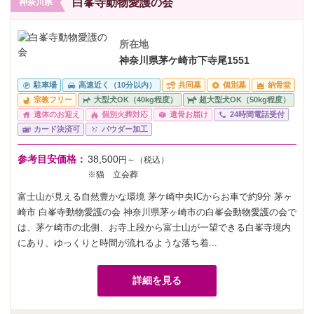
白峯寺動物愛護の会
神奈川県
所在地
神奈川県茅ケ崎市下寺尾1551
駐車場
高速近く（10分以内）
共同墓
個別墓
納骨堂
宗教フリー
大型犬OK（40kg程度）
超大型犬OK（50kg程度）
遺体のお迎え
個別火葬対応
遺骨お届け
24時間電話受付
カード決済可
パウダー加工
参考目安価格：
38,500
円～（税込）
※猫 立会葬
富士山が見える自然豊かな環境 茅ケ崎中央ICからお車で約9分 茅ヶ
崎市 白峯寺動物愛護の会 神奈川県茅ヶ崎市の白峯会動物愛護の会で
は、茅ケ崎市の北側、お寺上段から富士山が一望できる白峯寺境内
にあり、ゆっくりと時間が流れるような落ち着...
詳細を見る