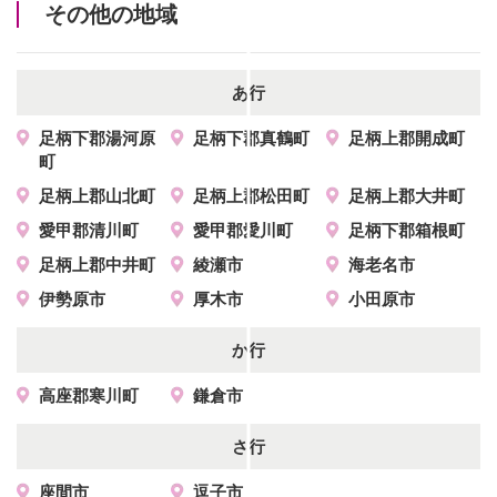
その他の地域
あ行
足柄下郡湯河原
足柄下郡真鶴町
足柄上郡開成町
町
足柄上郡山北町
足柄上郡松田町
足柄上郡大井町
愛甲郡清川町
愛甲郡愛川町
足柄下郡箱根町
足柄上郡中井町
綾瀬市
海老名市
伊勢原市
厚木市
小田原市
か行
高座郡寒川町
鎌倉市
さ行
座間市
逗子市