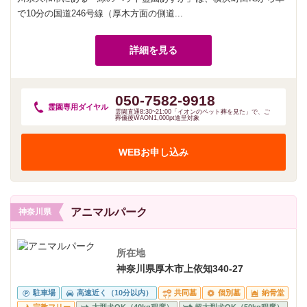
で10分の国道246号線（厚木方面の側道...
詳細を見る
050-7582-9918
霊園専用
ダイヤル
霊園直通8:30~21:00「イオンのペット葬を見た」で、ご
葬儀後WAON1,000pt進呈対象
WEBお申し込み
アニマルパーク
神奈川県
所在地
神奈川県厚木市上依知340-27
駐車場
高速近く（10分以内）
共同墓
個別墓
納骨堂