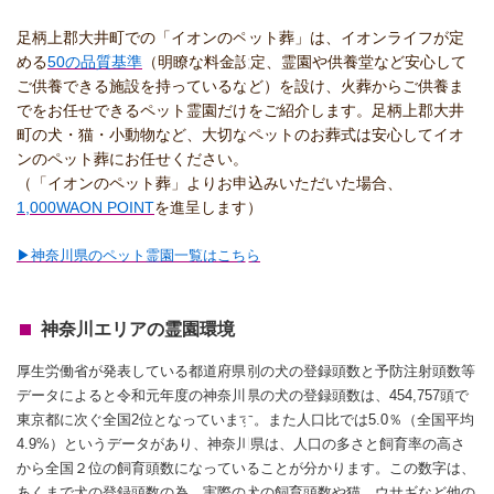
足柄上郡大井町での「イオンのペット葬」は、イオンライフが定
める
50の品質基準
（明瞭な料金設定、霊園や供養堂など安心して
ご供養できる施設を持っているなど）を設け、火葬からご供養ま
でをお任せできるペット霊園だけをご紹介します。足柄上郡大井
町の犬・猫・小動物など、大切なペットのお葬式は安心してイオ
ンのペット葬にお任せください。
（「イオンのペット葬」よりお申込みいただいた場合、
1,000WAON POINT
を進呈します）
▶神奈川県のペット霊園一覧はこちら
神奈川エリアの霊園環境
厚生労働省が発表している都道府県別の犬の登録頭数と予防注射頭数等
データによると令和元年度の神奈川県の犬の登録頭数は、454,757頭で
東京都に次ぐ全国2位となっています。また人口比では5.0％（全国平均
4.9%）というデータがあり、神奈川県は、人口の多さと飼育率の高さ
から全国２位の飼育頭数になっていることが分かります。この数字は、
あくまで犬の登録頭数の為、実際の犬の飼育頭数や猫、ウサギなど他の