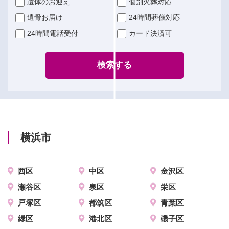
遺体のお迎え
個別火葬対応
遺骨お届け
24時間葬儀対応
24時間電話受付
カード決済可
検索する
横浜市
西区
中区
金沢区
瀬谷区
泉区
栄区
戸塚区
都筑区
青葉区
緑区
港北区
磯子区