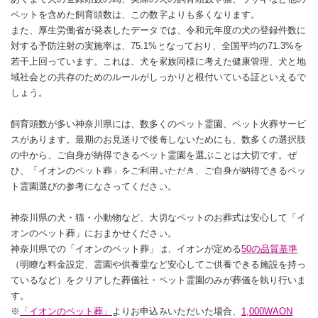
ペットを含めた飼育頭数は、この数字よりも多くなります。
また、厚生労働省が発表したデータでは、令和元年度の犬の登録件数に
対する予防注射の実施率は、75.1%となっており、全国平均の71.3%を
若干上回っています。これは、犬を家族同様に考えた健康管理、犬と地
域社会との共存のためのルールがしっかりと根付いている証といえるで
しょう。
飼育頭数が多い神奈川県には、数多くのペット霊園、ペット火葬サービ
スがあります。最期のお見送りで後悔しないためにも、数多くの選択肢
の中から、ご自身が納得できるペット霊園を選ぶことは大切です。ぜ
ひ、「イオンのペット葬」をご利用いただき、ご自身が納得できるペッ
ト霊園選びの参考になさってください。
神奈川県の犬・猫・小動物など、大切なペットのお葬式は安心して「イ
オンのペット葬」におまかせください。
神奈川県での「イオンのペット葬」は、イオンが定める
50の品質基準
（明瞭な料金設定、霊園や供養堂など安心してご供養できる施設を持っ
ているなど）をクリアした葬儀社・ペット霊園のみが葬儀を執り行いま
す。
※
「イオンのペット葬」
よりお申込みいただいた場合、
1,000WAON