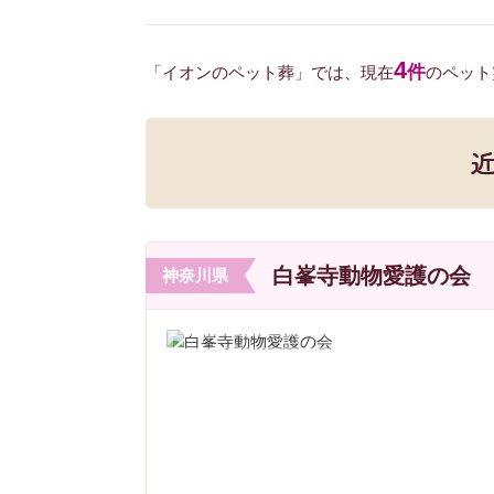
4
件
「イオンのペット葬」では、現在
のペット
白峯寺動物愛護の会
神奈川県