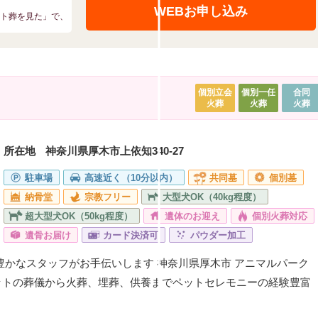
WEBお申し込み
ペット葬を見た」で、
個別立会
個別一任
合同
火葬
火葬
火葬
所在地
神奈川県厚木市上依知340-27
駐車場
高速近く（10分以内）
共同墓
個別墓
納骨堂
宗教フリー
大型犬OK（40kg程度）
超大型犬OK（50kg程度）
遺体のお迎え
個別火葬対応
遺骨お届け
カード決済可
パウダー加工
豊かなスタッフがお手伝いします 神奈川県厚木市 アニマルパーク
ットの葬儀から火葬、埋葬、供養までペットセレモニーの経験豊富