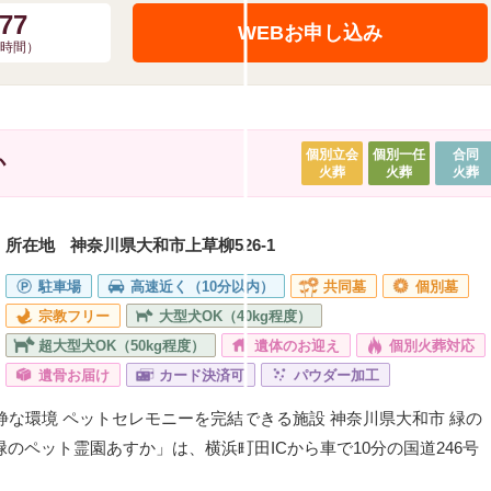
577
WEBお申し込み
4時間）
個別立会
個別一任
合同
か
火葬
火葬
火葬
所在地
神奈川県大和市上草柳526-1
駐車場
高速近く（10分以内）
共同墓
個別墓
宗教フリー
大型犬OK（40kg程度）
超大型犬OK（50kg程度）
遺体のお迎え
個別火葬対応
遺骨お届け
カード決済可
パウダー加工
閑静な環境 ペットセレモニーを完結できる施設 神奈川県大和市 緑の
のペット霊園あすか」は、横浜町田ICから車で10分の国道246号