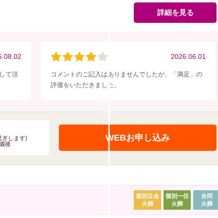
詳細を見る
6.08.02
2026.06.01
して頂
コメントのご記入はありませんでしたが、「満足」の
評価をいただきました。
WEBお申し込み
お繋ぎします)
儀後
個別立会
個別一任
合同
火葬
火葬
火葬