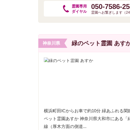
050-7586-2
霊園専用
ダイヤル
霊園へお繋ぎします（2
緑のペット霊園 あす
神奈川県
横浜町田ICからお車で約10分 緑あふれる
ペット霊園あすか 神奈川県大和市にある「緑
線（厚木方面の側道...