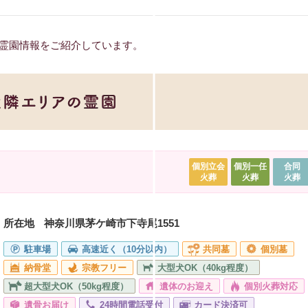
霊園情報をご紹介しています。
個別立会
個別一任
合同
火葬
火葬
火葬
所在地
神奈川県茅ケ崎市下寺尾1551
駐車場
高速近く（10分以内）
共同墓
個別墓
納骨堂
宗教フリー
大型犬OK（40kg程度）
超大型犬OK（50kg程度）
遺体のお迎え
個別火葬対応
遺骨お届け
24時間電話受付
カード決済可