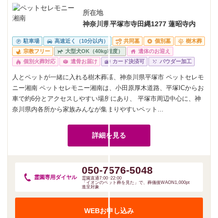
所在地
神奈川県平塚市寺田縄1277 蓮昭寺内
駐車場
高速近く（10分以内）
共同墓
個別墓
樹木葬
宗教フリー
大型犬OK（40kg程度）
遺体のお迎え
個別火葬対応
遺骨お届け
カード決済可
パウダー加工
人とペットが一緒に入れる樹木葬墓、神奈川県平塚市 ペットセレモ
ニー湘南 ペットセレモニー湘南は、小田原厚木道路、平塚ICからお
車で約6分とアクセスしやすい場所にあり、 平塚市周辺中心に、神
奈川県内各所から家族みんなが集まりやすいペット...
詳細を見る
050-7576-5048
霊園専用
ダイヤル
霊園直通7:00~22:00
「イオンのペット葬を見た」で、葬儀後WAON1,000pt
進呈対象
WEBお申し込み