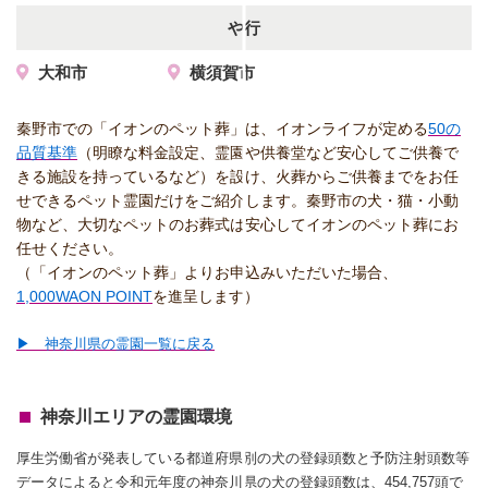
や行
大和市
横須賀市
秦野市での「イオンのペット葬」は、イオンライフが定める
50の
品質基準
（明瞭な料金設定、霊園や供養堂など安心してご供養で
きる施設を持っているなど）を設け、火葬からご供養までをお任
せできるペット霊園だけをご紹介します。秦野市の犬・猫・小動
物など、大切なペットのお葬式は安心してイオンのペット葬にお
任せください。
（「イオンのペット葬」よりお申込みいただいた場合、
1,000WAON POINT
を進呈します）
▶ 神奈川県の霊園一覧に戻る
神奈川エリアの霊園環境
厚生労働省が発表している都道府県別の犬の登録頭数と予防注射頭数等
データによると令和元年度の神奈川県の犬の登録頭数は、454,757頭で