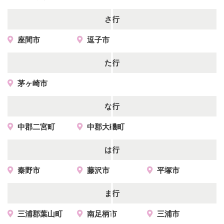
さ行
座間市
逗子市
た行
茅ヶ崎市
な行
中郡二宮町
中郡大磯町
は行
秦野市
藤沢市
平塚市
ま行
三浦郡葉山町
南足柄市
三浦市