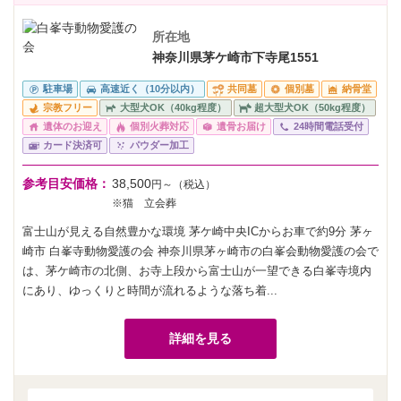
所在地
神奈川県茅ケ崎市下寺尾1551
駐車場
高速近く（10分以内）
共同墓
個別墓
納骨堂
宗教フリー
大型犬OK（40kg程度）
超大型犬OK（50kg程度）
遺体のお迎え
個別火葬対応
遺骨お届け
24時間電話受付
カード決済可
パウダー加工
参考目安価格：
38,500
円～（税込）
※猫 立会葬
富士山が見える自然豊かな環境 茅ケ崎中央ICからお車で約9分 茅ヶ
崎市 白峯寺動物愛護の会 神奈川県茅ヶ崎市の白峯会動物愛護の会で
は、茅ケ崎市の北側、お寺上段から富士山が一望できる白峯寺境内
にあり、ゆっくりと時間が流れるような落ち着...
詳細を見る