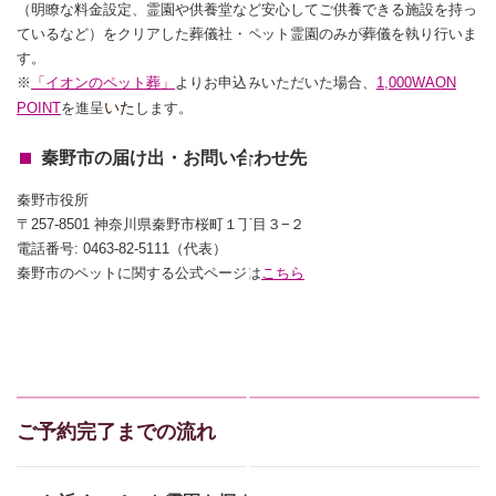
（明瞭な料金設定、霊園や供養堂など安心してご供養できる施設を持っ
ているなど）をクリアした葬儀社・ペット霊園のみが葬儀を執り行いま
す。
※
「イオンのペット葬」
よりお申込みいただいた場合、
1,000WAON
いた
POINT
を進呈
します。
秦野市の届け出・お問い合わせ先
秦野市役所
〒257-8501 神奈川県秦野市桜町１丁目３−２
電話番号: 0463-82-5111（代表）
秦野市のペットに関する公式ページは
こちら
ご予約完了までの流れ