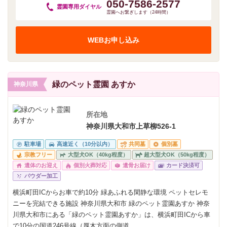
050-7586-2577
霊園専用
ダイヤル
霊園へお繋ぎします（24時間）
WEBお申し込み
緑のペット霊園 あすか
神奈川県
所在地
神奈川県大和市上草柳526-1
駐車場
高速近く（10分以内）
共同墓
個別墓
宗教フリー
大型犬OK（40kg程度）
超大型犬OK（50kg程度）
遺体のお迎え
個別火葬対応
遺骨お届け
カード決済可
パウダー加工
横浜町田ICからお車で約10分 緑あふれる閑静な環境 ペットセレモ
ニーを完結できる施設 神奈川県大和市 緑のペット霊園あすか 神奈
川県大和市にある「緑のペット霊園あすか」は、横浜町田ICから車
で10分の国道246号線（厚木方面の側道...