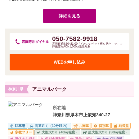
詳細を見る
050-7582-9918
霊園専用
ダイヤル
霊園直通8:30~21:00「イオンのペット葬を見た」で、ご
葬儀後WAON1,000pt進呈対象
WEBお申し込み
アニマルパーク
神奈川県
所在地
神奈川県厚木市上依知340-27
駐車場
高速近く（10分以内）
共同墓
個別墓
納骨堂
宗教フリー
大型犬OK（40kg程度）
超大型犬OK（50kg程度）
遺体のお迎え
個別火葬対応
遺骨お届け
カード決済可