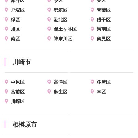
瀬谷区
泉区
栄区
戸塚区
都筑区
青葉区
緑区
港北区
磯子区
旭区
保土ヶ谷区
港南区
南区
神奈川区
鶴見区
川崎市
中原区
高津区
多摩区
宮前区
麻生区
幸区
川崎区
相模原市