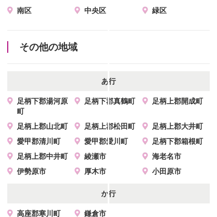
南区
中央区
緑区
その他の地域
あ行
足柄下郡湯河原
足柄下郡真鶴町
足柄上郡開成町
町
足柄上郡山北町
足柄上郡松田町
足柄上郡大井町
愛甲郡清川町
愛甲郡愛川町
足柄下郡箱根町
足柄上郡中井町
綾瀬市
海老名市
伊勢原市
厚木市
小田原市
か行
高座郡寒川町
鎌倉市