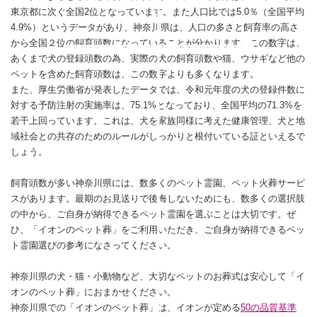
東京都に次ぐ全国2位となっています。また人口比では5.0％（全国平均
4.9%）というデータがあり、神奈川県は、人口の多さと飼育率の高さ
から全国２位の飼育頭数になっていることが分かります。この数字は、
あくまで犬の登録頭数の為、実際の犬の飼育頭数や猫、ウサギなど他の
ペットを含めた飼育頭数は、この数字よりも多くなります。
また、厚生労働省が発表したデータでは、令和元年度の犬の登録件数に
対する予防注射の実施率は、75.1%となっており、全国平均の71.3%を
若干上回っています。これは、犬を家族同様に考えた健康管理、犬と地
域社会との共存のためのルールがしっかりと根付いている証といえるで
しょう。
飼育頭数が多い神奈川県には、数多くのペット霊園、ペット火葬サービ
スがあります。最期のお見送りで後悔しないためにも、数多くの選択肢
の中から、ご自身が納得できるペット霊園を選ぶことは大切です。ぜ
ひ、「イオンのペット葬」をご利用いただき、ご自身が納得できるペッ
ト霊園選びの参考になさってください。
神奈川県の犬・猫・小動物など、大切なペットのお葬式は安心して「イ
オンのペット葬」におまかせください。
神奈川県での「イオンのペット葬」は、イオンが定める
50の品質基準