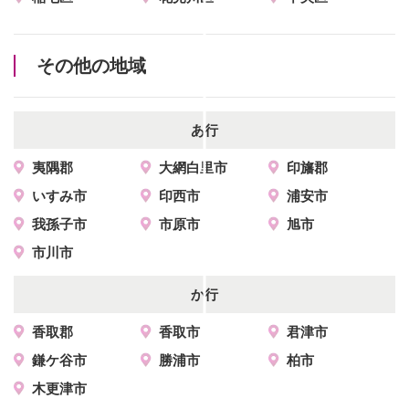
その他の地域
あ行
夷隅郡
大網白里市
印旛郡
いすみ市
印西市
浦安市
我孫子市
市原市
旭市
市川市
か行
香取郡
香取市
君津市
鎌ケ谷市
勝浦市
柏市
木更津市