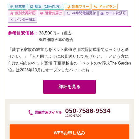
駐車場
駅近（15分以内）
宗教フリー
ドッグラン
個別火葬対応
遺骨お届け
24時間電話受付
カード決済可
パウダー加工
参考目安価格：
38,500
円～（税込）
※猫 個別火葬の場合
「愛する家族の旅立ちをペット葬儀専用の貸切式場でゆっくりと送
りたい。」「人と同じようにお見送りしてあげたい。」という方に
向けた柏市のペット斎場 千葉県柏市の「ペットのお葬式The Garden
柏」は2023年10月にオープンしたペットのお...
詳細を見る
050-7586-9534
霊園専用
ダイヤル
10:00~17:00
WEBお申し込み