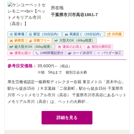
所在地
千葉県市川市高谷1861-7
駐車場
駅近（15分以内）
高速近く（10分以内）
共同墓
納骨堂
宗教フリー
大型犬OK（40kg程度）
超大型犬OK（50kg程度）
遺体のお迎え
個別火葬対応
遺骨お届け
24時間電話受付
カード決済可
パウダー加工
参考目安価格：
39,600
円～（税込）
※猫 5Kgまで 個別立会火葬
厚生労働省認定一級葬祭ディレクター在籍 東京メトロ「原木中山」
駅から徒歩15分 ＪＲ京葉線「二俣新町」駅から徒歩15分 千葉県市
川市 ペットメモリアル市川（高谷） 千葉県市川市高谷にあるペット
メモリアル市川（高谷）は、ペットの火葬炉...
詳細を見る