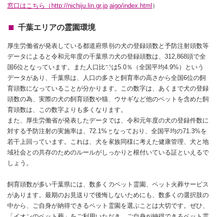
窓口はこちら（
http://nichiju.lin.gr.jp/aigo/index.html
）
千葉エリアの霊園環境
厚生労働省が発表している都道府県別の犬の登録頭数と予防注射頭数等
データによると令和元年度の千葉県の犬の登録頭数は、312,868頭で全
国6位となっています。また人口比では5.0％（全国平均4.9%）という
データがあり、千葉県は、人口の多さと飼育率の高さから全国6位の飼
育頭数になっていることが分かります。この数字は、あくまで犬の登録
頭数の為、実際の犬の飼育頭数や猫、ウサギなど他のペットを含めた飼
育頭数は、この数字よりも多くなります。
また、厚生労働省が発表したデータでは、令和元年度の犬の登録件数に
対する予防注射の実施率は、72.1%となっており、全国平均の71.3%を
若干上回っています。これは、犬を家族同様に考えた健康管理、犬と地
域社会との共存のためのルールがしっかりと根付いている証といえるで
しょう。
飼育頭数が多い千葉県には、数多くのペット霊園、ペット火葬サービス
があります。最期のお見送りで後悔しないためにも、数多くの選択肢の
中から、ご自身が納得できるペット霊園を選ぶことは大切です。ぜひ、
「イオンのペット葬」をご利用いただき、ご自身が納得できるペット霊