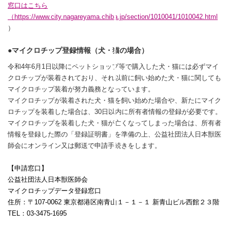
窓口はこちら
（
https://www.city.nagareyama.chiba.jp/section/1010041/1010042.html
）
●マイクロチップ登録情報（犬・猫の場合）
令和
4
年
6
月
1
日以降にペットショップ等で購入した犬・猫には必ずマイ
クロチップが装着されており、それ以前に飼い始めた犬・猫に関しても
マイクロチップ装着が努力義務となっています。
マイクロチップが装着された犬・猫を飼い始めた場合や、新たにマイク
ロチップを装着した場合は、
30
日以内に所有者情報の登録が必要です。
マイクロチップを装着した犬・猫が亡くなってしまった場合は、所有者
情報を登録した際の「登録証明書」を準備の上、公益社団法人日本獣医
師会にオンライン又は郵送で申請手続きをします。
【申請窓口】
公益社団法人日本獣医師会
マイクロチップデータ登録窓口
住所：〒
107-0062
東京都港区南青山１－１－１ 新青山ビル西館２３階
TEL
：
03-3475-1695