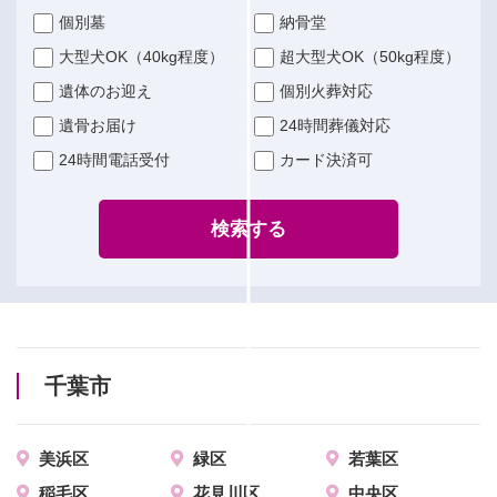
個別墓
納骨堂
大型犬OK（40kg程度）
超大型犬OK（50kg程度）
遺体のお迎え
個別火葬対応
遺骨お届け
24時間葬儀対応
24時間電話受付
カード決済可
検索する
千葉市
美浜区
緑区
若葉区
稲毛区
花見川区
中央区