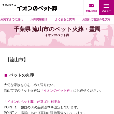
霊園ご相談
予約完了までの流れ
火葬費用相場
よくあるご質問
お別れの種類の選び方
千葉県 流山市のペット火葬・霊園
イオンのペット葬
【流山市】
ペットの火葬
大切な家族を心をこめて送りたい。
流山市でのペット火葬は
「イオンのペット葬」
にお任せください。
「イオンのペット葬」が選ばれる理由
POINT１ 独自の50の品質基準を設定しています。
POINT２ 掲載にあたり事前に現地調査をしています。