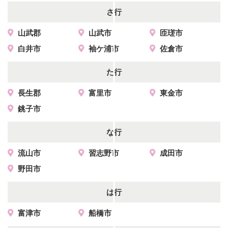
さ行
山武郡
山武市
匝瑳市
白井市
袖ケ浦市
佐倉市
た行
長生郡
富里市
東金市
銚子市
な行
流山市
習志野市
成田市
野田市
は行
富津市
船橋市