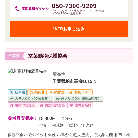
050-7300-9209
霊園専用
ダイヤル
「イオンのペット葬を見た」で、ご葬儀後
WAON1,000pt進呈対象
WEBお申し込み
京葉動物保護協会
千葉県
所在地
千葉県柏市高柳1015-1
駐車場
共同墓
納骨堂
宗教フリー
大型犬OK（40kg程度）
超大型犬OK（50kg程度）
遺体のお迎え
個別火葬対応
遺骨お届け
参考目安価格：
15,400
円～（税込）
※猫 3Kg未満 個別ペット火葬
個別立会いでのペット火葬 小鳥から超大型犬まで火葬可能 柏市・松