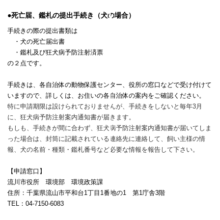
●死亡届、鑑札の提出手続き（犬の場合）
手続きの際の提出書類は
・犬の死亡届出書
・鑑札及び狂犬病予防注射済票
の２点です。
手続きは、各自治体の動物保護センター、役所の窓口などで受け付けて
いますので、詳しくは、お住いの各自治体の案内をご確認ください。
特に申請期限は設けられておりませんが、手続きをしないと毎年
3
月
に、狂犬病予防注射案内通知書が届きます。
もしも、手続きが間に合わず、狂犬病予防注射案内通知書が届いてしま
った場合は、封筒に記載されている連絡先に連絡して、飼い主様の情
報、犬の名前・種類・鑑札番号など必要な情報を報告して下さい。
【申請窓口】
流川市役所 環境部 環境政策課
住所：千葉県流山市平和台1丁目1番地の1 第1庁舎3階
TEL
：
04-7150-6083