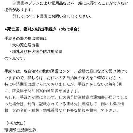
※霊園やプランにより愛用品などを一緒に火葬することができない
場合があります。
詳しくはペット霊園にお問い合わせください。
●死亡届、鑑札の提出手続き（犬の場合）
手続きの際の提出書類は
・犬の死亡届出書
・鑑札及び狂犬病予防注射済票
の２点です。
手続きは、各自治体の動物保護センター、役所の窓口などで受け付けて
いますので、詳しくは、お住いの各自治体の案内をご確認ください。
特に申請期限は設けられておりませんが、手続きをしないと毎年
3
月
に、狂犬病予防注射案内通知書が届きます。
もしも、手続きが間に合わず、狂犬病予防注射案内通知書が届いてしま
った場合は、封筒に記載されている連絡先に連絡して、飼い主様の情
報、犬の名前・種類・鑑札番号など必要な情報を報告して下さい。
【申請窓口】
環境部 生活衛生課