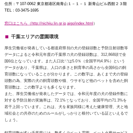
住所：〒
107-0062
東京都港区南青山１－１－１ 新青山ビル西館２３階
TEL
：
03-3475-1695
窓口はこちら（
http://nichiju.lin.gr.jp/aigo/index.html
）
千葉エリアの霊園環境
厚生労働省が発表している都道府県別の犬の登録頭数と予防注射頭数等
データによると令和元年度の千葉県の犬の登録頭数は、312,868頭で全
国6位となっています。また人口比では5.0％（全国平均4.9%）という
データがあり、千葉県は、人口の多さと飼育率の高さから全国6位の飼
育頭数になっていることが分かります。この数字は、あくまで犬の登録
頭数の為、実際の犬の飼育頭数や猫、ウサギなど他のペットを含めた飼
育頭数は、この数字よりも多くなります。
また、厚生労働省が発表したデータでは、令和元年度の犬の登録件数に
対する予防注射の実施率は、72.1%となっており、全国平均の71.3%を
若干上回っています。これは、犬を家族同様に考えた健康管理、犬と地
域社会との共存のためのルールがしっかりと根付いている証といえるで
しょう。
飼育頭数が多い千葉県には、数多くのペット霊園、ペット火葬サービス