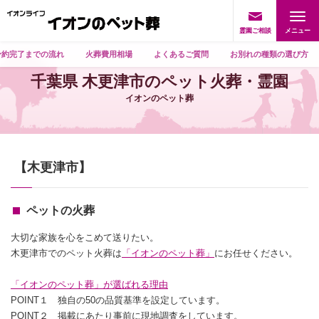
霊園ご相談
予約完了までの流れ
火葬費用相場
よくあるご質問
お別れの種類の選び方
千葉県 木更津市のペット火葬・霊園
イオンのペット葬
【木更津市】
ペットの火葬
大切な家族を心をこめて送りたい。
木更津市でのペット火葬は
「イオンのペット葬」
にお任せください。
「イオンのペット葬」が選ばれる理由
POINT１ 独自の50の品質基準を設定しています。
POINT２ 掲載にあたり事前に現地調査をしています。