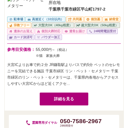
所在地
千葉県千葉市緑区平山町1797-2
駐車場
高速近く（10分以内）
共同墓
個別墓
納骨堂
宗教フリー
大型犬OK（40kg程度）
超大型犬OK（50kg程度）
遺体のお迎え
個別火葬対応
遺骨お届け
24時間電話受付
カード決済可
パウダー加工
参考目安価格：
55,000
円～（税込）
※猫 家族火葬
大宮ICよりお車で約２分 JR鎌取駅よりバスで約5分 ペットのセレモ
ニーを完結できる施設 千葉市緑区 リン・ペット・セメタリー 千葉
市緑区のリン・ペット・セメタリーは、千葉県内各地からアクセス
しやすい大宮ICからほど近くアクセ...
詳細を見る
050-7586-2967
霊園専用
ダイヤル
24時間受付