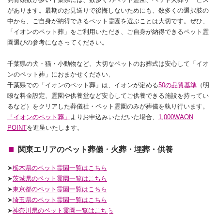
があります。最期のお見送りで後悔しないためにも、数多くの選択肢の
中から、ご自身が納得できるペット霊園を選ぶことは大切です。ぜひ、
「イオンのペット葬」をご利用いただき、ご自身が納得できるペット霊
園選びの参考になさってください。
千葉県の犬・猫・小動物など、大切なペットのお葬式は安心して「イオ
ンのペット葬」におまかせください。
千葉県での「イオンのペット葬」は、イオンが定める
50の品質基準
（明
瞭な料金設定、霊園や供養堂など安心してご供養できる施設を持ってい
るなど）をクリアした葬儀社・ペット霊園のみが葬儀を執り行います。
「イオンのペット葬」
よりお申込みいただいた場合、
1,000WAON
POINT
を進呈いたします。
関東エリアのペット葬儀・火葬・埋葬・供養
➤
栃木県のペット霊園一覧はこちら
➤
茨城県のペット霊園一覧はこちら
➤
東京都のペット霊園一覧はこちら
➤
埼玉県のペット霊園一覧はこちら
➤
神奈川県のペット霊園一覧はこちら