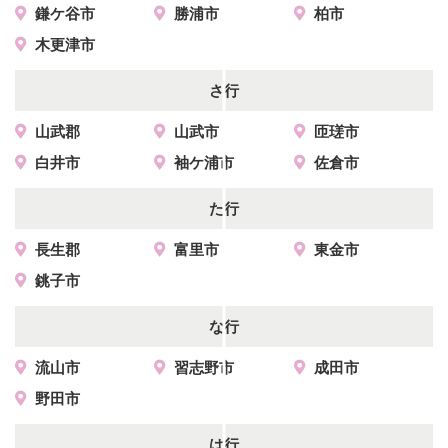
鎌ケ谷市
勝浦市
柏市
木更津市
さ行
山武郡
山武市
匝瑳市
白井市
袖ケ浦市
佐倉市
た行
長生郡
富里市
東金市
銚子市
な行
流山市
習志野市
成田市
野田市
は行