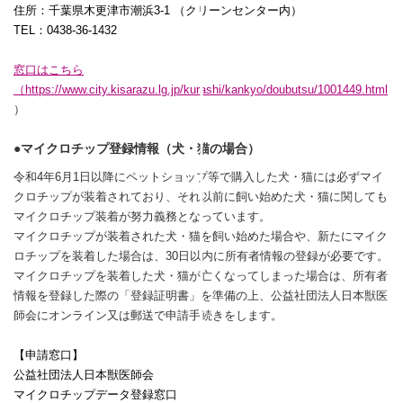
住所：千葉県木更津市潮浜3-1 （クリーンセンター内）
TEL
：
0438-36-1432
窓口はこちら
（
https://www.city.kisarazu.lg.jp/kurashi/kankyo/doubutsu/1001449.html
）
●マイクロチップ登録情報（犬・猫の場合）
令和
4
年
6
月
1
日以降にペットショップ等で購入した犬・猫には必ずマイ
クロチップが装着されており、それ以前に飼い始めた犬・猫に関しても
マイクロチップ装着が努力義務となっています。
マイクロチップが装着された犬・猫を飼い始めた場合や、新たにマイク
ロチップを装着した場合は、
30
日以内に所有者情報の登録が必要です。
マイクロチップを装着した犬・猫が亡くなってしまった場合は、所有者
情報を登録した際の「登録証明書」を準備の上、公益社団法人日本獣医
師会にオンライン又は郵送で申請手続きをします。
【申請窓口】
公益社団法人日本獣医師会
マイクロチップデータ登録窓口