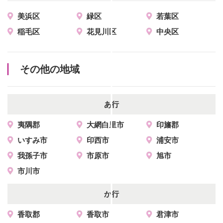
美浜区
緑区
若葉区
稲毛区
花見川区
中央区
その他の地域
あ行
夷隅郡
大網白里市
印旛郡
いすみ市
印西市
浦安市
我孫子市
市原市
旭市
市川市
か行
香取郡
香取市
君津市