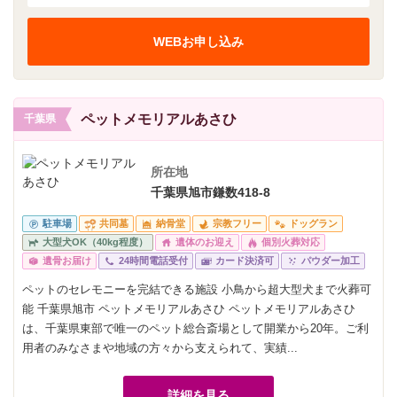
WEBお申し込み
ペットメモリアルあさひ
千葉県
所在地
千葉県旭市鎌数418-8
駐車場
共同墓
納骨堂
宗教フリー
ドッグラン
大型犬OK（40kg程度）
遺体のお迎え
個別火葬対応
遺骨お届け
24時間電話受付
カード決済可
パウダー加工
ペットのセレモニーを完結できる施設 小鳥から超大型犬まで火葬可
能 千葉県旭市 ペットメモリアルあさひ ペットメモリアルあさひ
は、千葉県東部で唯一のペット総合斎場として開業から20年。ご利
用者のみなさまや地域の方々から支えられて、実績...
詳細を見る