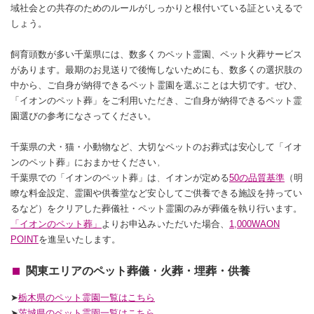
域社会との共存のためのルールがしっかりと根付いている証といえるで
しょう。
飼育頭数が多い千葉県には、数多くのペット霊園、ペット火葬サービス
があります。最期のお見送りで後悔しないためにも、数多くの選択肢の
中から、ご自身が納得できるペット霊園を選ぶことは大切です。ぜひ、
「イオンのペット葬」をご利用いただき、ご自身が納得できるペット霊
園選びの参考になさってください。
千葉県の犬・猫・小動物など、大切なペットのお葬式は安心して「イオ
ンのペット葬」におまかせください。
千葉県での「イオンのペット葬」は、イオンが定める
50の品質基準
（明
瞭な料金設定、霊園や供養堂など安心してご供養できる施設を持ってい
るなど）をクリアした葬儀社・ペット霊園のみが葬儀を執り行います。
「イオンのペット葬」
よりお申込みいただいた場合、
1,000WAON
POINT
を進呈いたします。
関東エリアのペット葬儀・火葬・埋葬・供養
➤
栃木県のペット霊園一覧はこちら
➤
茨城県のペット霊園一覧はこちら