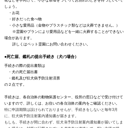
花などを手向けて、小さな祭壇をつくってお別れのときを待つといいで
しょう。
・お花
・好きだった食べ物
・小さな愛用品（金物やプラスチック類などは火葬できません。）
※霊園やプランにより愛用品などを一緒に火葬することができない
場合があります。
詳しくはペット霊園にお問い合わせください。
●死亡届、鑑札の提出手続き（犬の場合）
手続きの際の提出書類は
・犬の死亡届出書
・鑑札及び狂犬病予防注射済票
の２点です。
手続きは、各自治体の動物保護センター、役所の窓口などで受け付けて
いますので、詳しくは、お住いの各自治体の案内をご確認ください。
特に申請期限は設けられておりませんが、手続きをしないと毎年
3
月
に、狂犬病予防注射案内通知書が届きます。
もしも、手続きが間に合わず、狂犬病予防注射案内通知書が届いてしま