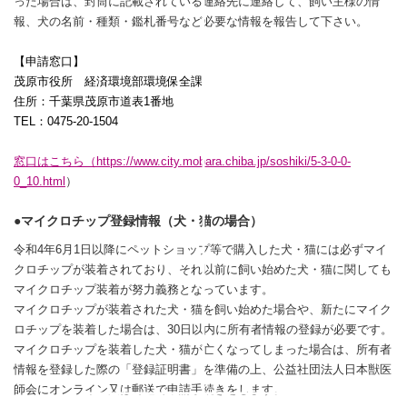
った場合は、封筒に記載されている連絡先に連絡して、飼い主様の情
報、犬の名前・種類・鑑札番号など必要な情報を報告して下さい。
【申請窓口】
茂原市役所 経済環境部環境保全課
住所：千葉県茂原市道表1番地
TEL
：
0475-20-1504
窓口はこちら（
https://www.city.mobara.chiba.jp/soshiki/5-3-0-0-
0_10.html
）
●マイクロチップ登録情報（犬・猫の場合）
令和
4
年
6
月
1
日以降にペットショップ等で購入した犬・猫には必ずマイ
クロチップが装着されており、それ以前に飼い始めた犬・猫に関しても
マイクロチップ装着が努力義務となっています。
マイクロチップが装着された犬・猫を飼い始めた場合や、新たにマイク
ロチップを装着した場合は、
30
日以内に所有者情報の登録が必要です。
マイクロチップを装着した犬・猫が亡くなってしまった場合は、所有者
情報を登録した際の「登録証明書」を準備の上、公益社団法人日本獣医
師会にオンライン又は郵送で申請手続きをします。