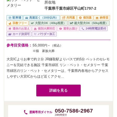
所在地
千葉県千葉市緑区平山町1797-2
駐車場
高速近く（10分以内）
共同墓
個別墓
納骨堂
宗教フリー
大型犬OK（40kg程度）
超大型犬OK（50kg程度）
遺体のお迎え
個別火葬対応
遺骨お届け
24時間電話受付
カード決済可
パウダー加工
参考目安価格：
55,000
円～（税込）
※猫 家族火葬
大宮ICよりお車で約２分 JR鎌取駅よりバスで約5分 ペットのセレモ
ニーを完結できる施設 千葉市緑区 リン・ペット・セメタリー 千葉
市緑区のリン・ペット・セメタリーは、千葉県内各地からアクセス
しやすい大宮ICからほど近くアクセ...
詳細を見る
050-7586-2967
霊園専用
ダイヤル
24時間受付