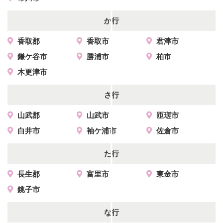
か行
香取郡
香取市
君津市
鎌ケ谷市
勝浦市
柏市
木更津市
さ行
山武郡
山武市
匝瑳市
白井市
袖ケ浦市
佐倉市
た行
長生郡
富里市
東金市
銚子市
な行