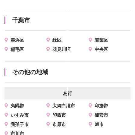
千葉市
美浜区
緑区
若葉区
稲毛区
花見川区
中央区
その他の地域
あ行
夷隅郡
大網白里市
印旛郡
いすみ市
印西市
浦安市
我孫子市
市原市
旭市
市川市