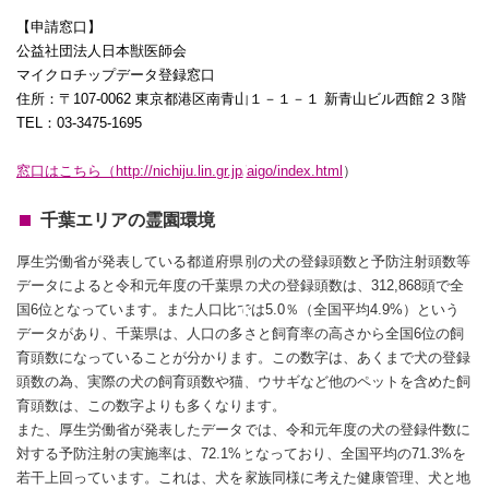
【申請窓口】
公益社団法人日本獣医師会
マイクロチップデータ登録窓口
住所：〒
107-0062
東京都港区南青山１－１－１ 新青山ビル西館２３階
TEL
：
03-3475-1695
窓口はこちら（
http://nichiju.lin.gr.jp/aigo/index.html
）
千葉エリアの霊園環境
厚生労働省が発表している都道府県別の犬の登録頭数と予防注射頭数等
データによると令和元年度の千葉県の犬の登録頭数は、312,868頭で全
国6位となっています。また人口比では5.0％（全国平均4.9%）という
データがあり、千葉県は、人口の多さと飼育率の高さから全国6位の飼
育頭数になっていることが分かります。この数字は、あくまで犬の登録
頭数の為、実際の犬の飼育頭数や猫、ウサギなど他のペットを含めた飼
育頭数は、この数字よりも多くなります。
また、厚生労働省が発表したデータでは、令和元年度の犬の登録件数に
対する予防注射の実施率は、72.1%となっており、全国平均の71.3%を
若干上回っています。これは、犬を家族同様に考えた健康管理、犬と地