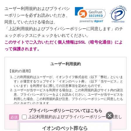
ユーザー利用規約およびプライバシ
ーポリシーを必ずお読みいただき、
同意していただける場合は、
「上記利用規約およびプライバシーポリシーに同意します」のチ
ェックボックスにチェックをいれてください。
このサイトでご入力いただく個人情報はSSL（暗号化通信）によ
って保護されます。
ユーザー利用規約
【規約の適用】
この利用規約はユーザーが、イオンライフ株式会社（以下「弊社」といいま
す）が運営するウェブサイト「イオンのペット葬」（以下「当サービス」と
いいます）を利用するに際しての注意事項を定めたものです。
ユーザーが当サービスを利用する場合は、この利用規約及びサイト内の諸注
意、プライバシーポリシーをよくお読みください。ユーザーが当サービスを
利用した場合、この利用規約及び注意、プライバシーポリシーに同意したも
のとさせていただきます。
プライバシーポリシーについてはこちら
【当サービスについて】
上記利用規約およびプライバシーポリシーに同意し
当サービスは現在、ウェブサイトを通じてペット霊園の紹介及び予約サービス
を提供していますが、将来、弊社の判断で、様々なサービスを追加、変更、削
ます。
除することがありえます。
当サービスは、ユーザーが弊社の提供するサービスにアクセスすることを許諾