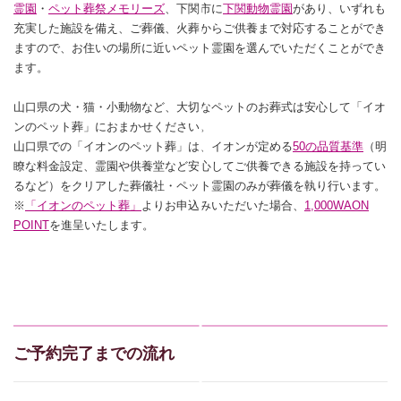
霊園
・
ペット葬祭メモリーズ
、下関市に
下関動物霊園
があり、いずれも
充実した施設を備え、ご葬儀、火葬からご供養まで対応することができ
ますので、お住いの場所に近いペット霊園を選んでいただくことができ
ます。
山口県の犬・猫・小動物など、大切なペットのお葬式は安心して「イオ
ンのペット葬」におまかせください。
山口県での「イオンのペット葬」は、イオンが定める
50の品質基準
（明
瞭な料金設定、霊園や供養堂など安心してご供養できる施設を持ってい
るなど）をクリアした葬儀社・ペット霊園のみが葬儀を執り行います。
※
「イオンのペット葬」
よりお申込みいただいた場合、
1,000WAON
POINT
を進呈いたします。
ご予約完了までの流れ