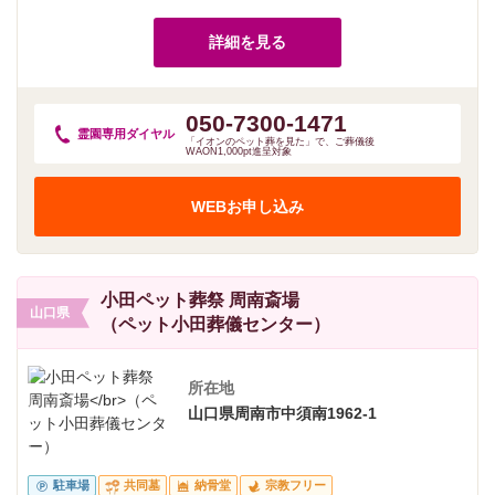
詳細を見る
050-7300-1471
霊園専用
ダイヤル
「イオンのペット葬を見た」で、ご葬儀後
WAON1,000pt進呈対象
WEBお申し込み
小田ペット葬祭 周南斎場
山口県
（ペット小田葬儀センター）
所在地
山口県周南市中須南1962-1
駐車場
共同墓
納骨堂
宗教フリー