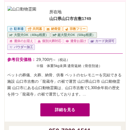
所在地
山口県山口市吉敷1749
駐車場
共同墓
納骨堂
宗教フリー
大型犬OK（40kg程度）
超大型犬OK（50kg程度）
遺体のお迎え
個別火葬対応
遺骨お届け
カード決済可
パウダー加工
参考目安価格：
29,700
円～（税込）
※猫 体重5kg未満 遺骨返納（骨壺別途）
ペットの葬儀、火葬、納骨、供養 ペットのセレモニーを完結できる
施設 山口市吉敷の「龍蔵寺」の裾で運営 山口県山口市 山口動物霊
園 山口市にある山口動物霊園は、山口市吉敷で1,300余年前の歴史
を持つ「龍蔵寺」の裾で運営しております。...
詳細を見る