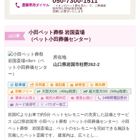
050-7300-1511
霊園専用
ダイヤル
「イオンのペット葬を見た」で、ご葬儀後
WAON1,000pt進呈対象
霊園にお繋ぎいたします
小田ペット葬祭 岩国斎場
山口県
（ペット小田葬儀センター）
所在地
山口県岩国市柱野262-2
駐車場
共同墓
個別墓
納骨堂
樹木葬
宗教フリー
大型犬OK（40kg程度）
超大型犬OK（50kg程度）
遺体のお迎え
個別火葬対応
遺骨お届け
24時間電話受付
カード決済可
パウダー加工
岩国ICよりお車で約5分 ペットセレモニーの充実した設備とサービ
ス 山口県岩国市 小田ペット葬祭（ペット小田葬儀センター） 小田
ペット葬祭 岩国斎場は、ペットのセレモニーを完結できる施設を
完備したペット霊園です。 建屋内は、広々とし...