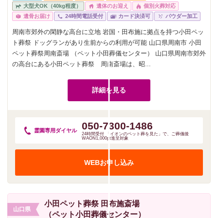
大型犬OK（40kg程度）
遺体のお迎え
個別火葬対応
遺骨お届け
24時間電話受付
カード決済可
パウダー加工
周南市郊外の閑静な高台に立地 岩国・田布施に拠点を持つ小田ペッ
ト葬祭 ドッグランがあり生前からの利用が可能 山口県周南市 小田
ペット葬祭周南斎場 （ペット小田葬儀センター） 山口県周南市郊外
の高台にある小田ペット葬祭 周南斎場は、昭...
詳細を見る
050-7300-1486
霊園専用
ダイヤル
24時間受付 「イオンのペット葬を見た」で、ご葬儀後
WAON1,000pt進呈対象
WEBお申し込み
小田ペット葬祭 田布施斎場
山口県
（ペット小田葬儀センター）