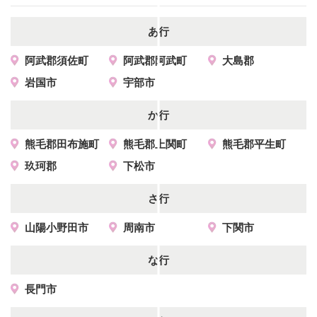
あ行
阿武郡須佐町
阿武郡阿武町
大島郡
岩国市
宇部市
か行
熊毛郡田布施町
熊毛郡上関町
熊毛郡平生町
玖珂郡
下松市
さ行
山陽小野田市
周南市
下関市
な行
長門市