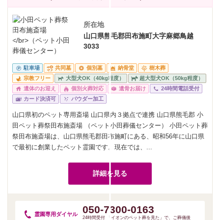
所在地
山口県熊毛郡田布施町大字麻郷鳥越
3033
駐車場
共同墓
個別墓
納骨堂
樹木葬
宗教フリー
大型犬OK（40kg程度）
超大型犬OK（50kg程度）
遺体のお迎え
個別火葬対応
遺骨お届け
24時間電話受付
カード決済可
パウダー加工
山口県初のペット専用斎場 山口県内３拠点で連携 山口県熊毛郡 小
田ペット葬祭田布施斎場 （ペット小田葬儀センター） 小田ペット葬
祭田布施斎場は、山口県熊毛郡田布施町にある、昭和56年に山口県
で最初に創業したペット霊園です。現在では、...
詳細を見る
050-7300-0163
霊園専用
ダイヤル
24時間受付 「イオンのペット葬を見た」で、ご葬儀後