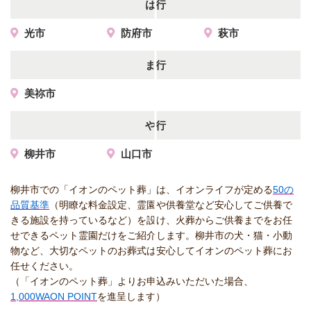
は行
光市
防府市
萩市
ま行
美祢市
や行
柳井市
山口市
柳井市での「イオンのペット葬」は、イオンライフが定める
50の
品質基準
（明瞭な料金設定、霊園や供養堂など安心してご供養で
きる施設を持っているなど）を設け、火葬からご供養までをお任
せできるペット霊園だけをご紹介します。柳井市の犬・猫・小動
物など、大切なペットのお葬式は安心してイオンのペット葬にお
任せください。
（「イオンのペット葬」よりお申込みいただいた場合、
1,000WAON POINT
を進呈します）