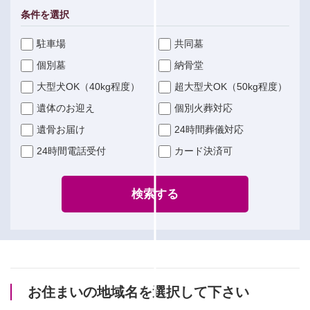
条件を選択
駐車場
共同墓
個別墓
納骨堂
大型犬OK（40kg程度）
超大型犬OK（50kg程度）
遺体のお迎え
個別火葬対応
遺骨お届け
24時間葬儀対応
24時間電話受付
カード決済可
検索する
お住まいの地域名を選択して下さい