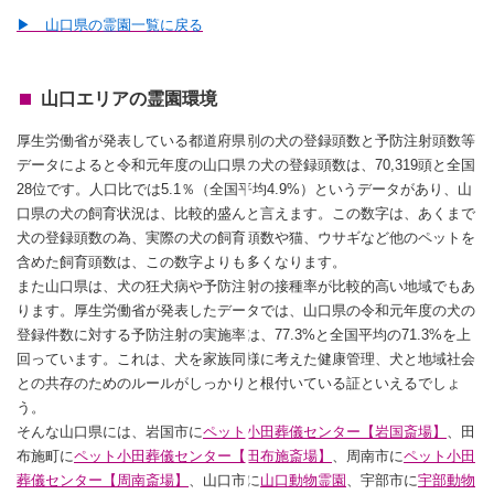
▶ 山口県の霊園一覧に戻る
山口エリアの霊園環境
厚生労働省が発表している都道府県別の犬の登録頭数と予防注射頭数等
データによると令和元年度の山口県の犬の登録頭数は、70,319頭と全国
28位です。人口比では5.1％（全国平均4.9%）というデータがあり、山
口県の犬の飼育状況は、比較的盛んと言えます。この数字は、あくまで
犬の登録頭数の為、実際の犬の飼育頭数や猫、ウサギなど他のペットを
含めた飼育頭数は、この数字よりも多くなります。
また山口県は、犬の狂犬病や予防注射の接種率が比較的高い地域でもあ
ります。厚生労働省が発表したデータでは、山口県の令和元年度の犬の
登録件数に対する予防注射の実施率は、77.3%と全国平均の71.3%を上
回っています。これは、犬を家族同様に考えた健康管理、犬と地域社会
との共存のためのルールがしっかりと根付いている証といえるでしょ
う。
そんな山口県には、岩国市に
ペット小田葬儀センター【岩国斎場】
、田
布施町に
ペット小田葬儀センター【田布施斎場】
、周南市に
ペット小田
葬儀センター【周南斎場】
、山口市に
山口動物霊園
、宇部市に
宇部動物