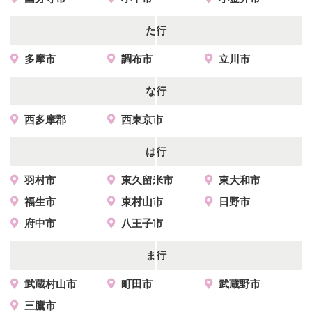
た行
多摩市
調布市
立川市
な行
西多摩郡
西東京市
は行
羽村市
東久留米市
東大和市
福生市
東村山市
日野市
府中市
八王子市
ま行
武蔵村山市
町田市
武蔵野市
三鷹市