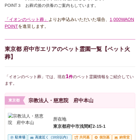
POINT３ お葬式後の供養のご案内もしています。
「イオンのペット葬」
よりお申込みいただいた場合、
1,000WAON
POINT
を進呈します。
東京都 府中市エリアのペット霊園一覧【ペット火
葬】
1
「イオンのペット葬」では、現在
件
のペット霊園情報をご紹介してい
ます。
宗教法人・慈恵院 府中本山
東京都
所在地
東京都府中市浅間町2-15-1
駐車場
高速近く（10分以内）
共同墓
個別墓
納骨堂