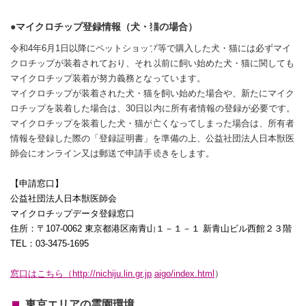
●マイクロチップ登録情報（犬・猫の場合）
令和
4
年
6
月
1
日以降にペットショップ等で購入した犬・猫には必ずマイ
クロチップが装着されており、それ以前に飼い始めた犬・猫に関しても
マイクロチップ装着が努力義務となっています。
マイクロチップが装着された犬・猫を飼い始めた場合や、新たにマイク
ロチップを装着した場合は、
30
日以内に所有者情報の登録が必要です。
マイクロチップを装着した犬・猫が亡くなってしまった場合は、所有者
情報を登録した際の「登録証明書」を準備の上、公益社団法人日本獣医
師会にオンライン又は郵送で申請手続きをします。
【申請窓口】
公益社団法人日本獣医師会
マイクロチップデータ登録窓口
住所：〒
107-0062
東京都港区南青山１－１－１ 新青山ビル西館２３階
TEL
：
03-3475-1695
窓口はこちら（
http://nichiju.lin.gr.jp/aigo/index.html
）
東京エリアの霊園環境