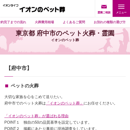
霊園ご相談
予約完了までの流れ
火葬費用相場
よくあるご質問
お別れの種類の選び方
東京都 府中市のペット火葬・霊園
イオンのペット葬
【府中市】
ペットの火葬
大切な家族を心をこめて送りたい。
府中市でのペット火葬は
「イオンのペット葬」
にお任せください。
「イオンのペット葬」が選ばれる理由
POINT１ 独自の50の品質基準を設定しています。
POINT２ 掲載にあたり事前に現地調査をしています。