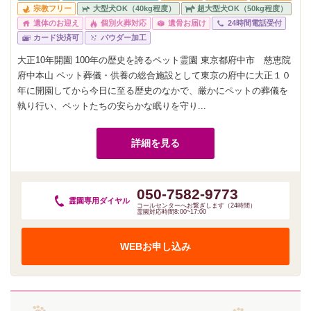
宗教フリー
大型犬OK（40kg程度）
超大型犬OK（50kg程度）
遺体のお迎え
個別火葬対応
遺骨お届け
24時間電話受付
カード決済可
パウダー加工
大正10年開園 100年の歴史を誇るペット霊園 東京都府中市 慈恵院
府中本山 ペット葬儀・供養の総合施設として東京の府中に大正１０
年に開園してから今日に至る歴史のなかで、厳かにペットの葬儀を
執り行い、ペットたちの安らかな眠りを守り...
詳細を見る
050-7582-9773
霊園専用
ダイヤル
コールセンターへお繋ぎします（24時間）
霊園対応時間8:00~17:00
WEBお申し込み