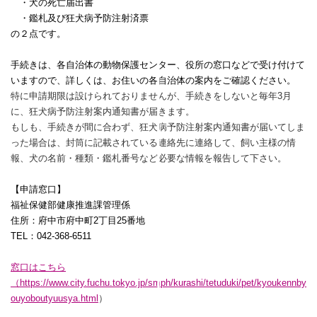
・犬の死亡届出書
・鑑札及び狂犬病予防注射済票
の２点です。
手続きは、各自治体の動物保護センター、役所の窓口などで受け付けて
いますので、詳しくは、お住いの各自治体の案内をご確認ください。
特に申請期限は設けられておりませんが、手続きをしないと毎年
3
月
に、狂犬病予防注射案内通知書が届きます。
もしも、手続きが間に合わず、狂犬病予防注射案内通知書が届いてしま
った場合は、封筒に記載されている連絡先に連絡して、飼い主様の情
報、犬の名前・種類・鑑札番号など必要な情報を報告して下さい。
【申請窓口】
福祉保健部健康推進課管理係
住所：府中市府中町2丁目25番地
TEL
：
042-368-6511
窓口はこちら
（
https://www.city.fuchu.tokyo.jp/smph/kurashi/tetuduki/pet/kyoukennby
ouyoboutyuusya.html
）