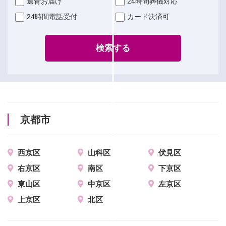
遺骨お届け
24時間葬儀対応
24時間電話受付
カード決済可
検索する
京都市
西京区
山科区
伏見区
右京区
南区
下京区
東山区
中京区
左京区
上京区
北区