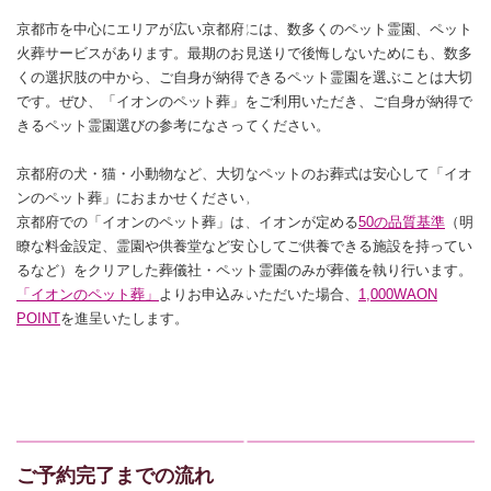
京都市を中心にエリアが広い京都府には、数多くのペット霊園、ペット
火葬サービスがあります。最期のお見送りで後悔しないためにも、数多
くの選択肢の中から、ご自身が納得できるペット霊園を選ぶことは大切
です。ぜひ、「イオンのペット葬」をご利用いただき、ご自身が納得で
きるペット霊園選びの参考になさってください。
京都府の犬・猫・小動物など、大切なペットのお葬式は安心して「イオ
ンのペット葬」におまかせください。
京都府での「イオンのペット葬」は、イオンが定める
50の品質基準
（明
瞭な料金設定、霊園や供養堂など安心してご供養できる施設を持ってい
るなど）をクリアした葬儀社・ペット霊園のみが葬儀を執り行います。
「イオンのペット葬」
よりお申込みいただいた場合、
1,000WAON
POINT
を進呈いたします。
ご予約完了までの流れ