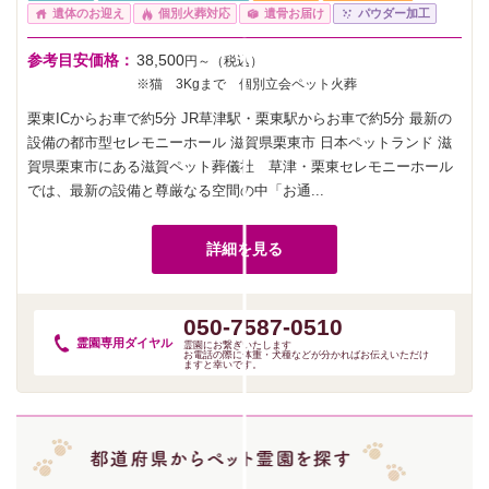
遺体のお迎え
個別火葬対応
遺骨お届け
パウダー加工
参考目安価格：
38,500
円～（税込）
※猫 3Kgまで 個別立会ペット火葬
栗東ICからお車で約5分 JR草津駅・栗東駅からお車で約5分 最新の
設備の都市型セレモニーホール 滋賀県栗東市 日本ペットランド 滋
賀県栗東市にある滋賀ペット葬儀社 草津・栗東セレモニーホール
では、最新の設備と尊厳なる空間の中「お通...
詳細を見る
050-7587-0510
霊園専用
ダイヤル
霊園にお繋ぎいたします
お電話の際に体重・犬種などが分かればお伝えいただけ
ますと幸いです。