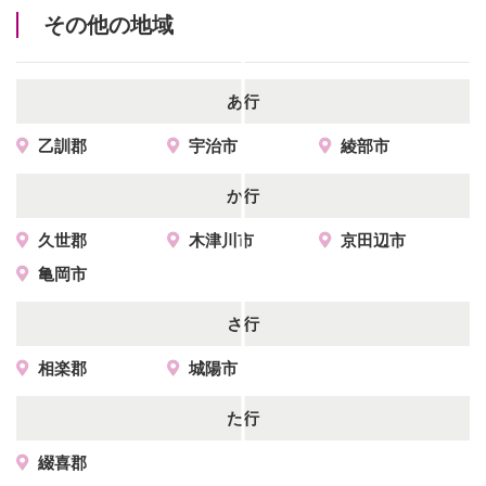
その他の地域
あ行
乙訓郡
宇治市
綾部市
か行
久世郡
木津川市
京田辺市
亀岡市
さ行
相楽郡
城陽市
た行
綴喜郡