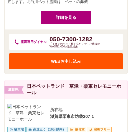
置します。北白川ペット霊園は、ペットの葬儀...
詳細を見る
050-7300-1282
霊園専用
ダイヤル
「イオンのペット葬を見た」で、ご葬儀後
WAON1,000pt進呈対象
WEBお申し込み
日本ペットランド 草津・栗東セレモニーホ
滋賀県
ール
所在地
滋賀県栗東市坊袋207-1
駐車場
高速近く（10分以内）
納骨堂
宗教フリー