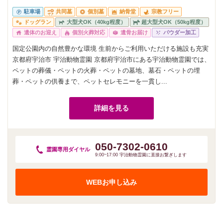
駐車場
共同墓
個別墓
納骨堂
宗教フリー
ドッグラン
大型犬OK（40kg程度）
超大型犬OK（50kg程度）
遺体のお迎え
個別火葬対応
遺骨お届け
パウダー加工
国定公園内の自然豊かな環境 生前からご利用いただける施設も充実
京都府宇治市 宇治動物霊園 京都府宇治市にある宇治動物霊園では、
ペットの葬儀・ペットの火葬・ペットの墓地、墓石・ペットの埋
葬・ペットの供養まで、ペットセレモニーを一貫し...
詳細を見る
050-7302-0610
霊園専用
ダイヤル
9:00~17:00 宇治動物霊園に直接お繋ぎします
WEBお申し込み