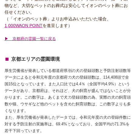
物など、大切なペットのお葬式は安心してイオンのペット葬にお
任せください。
（「イオンのペット葬」よりお申込みいただいた場合、
1,000WAON POINT
を進呈します）
▶ 京都府の霊園一覧に戻る
京都エリアの霊園環境
厚生労働省が発表している都道府県別の犬の登録頭数と予防注射頭数等
データによると令和元年度の京都府の犬の登録頭数は、114,408頭で全
国15位となっています。また人口比では4.4％（全国平均4.9%）という
データがあり、京都府は、それほど、犬の飼育が盛んではないことが分
かります。この数字は、あくまで犬の登録頭数の為、実際の犬の飼育頭
数や猫、ウサギなど他のペットを含めた飼育頭数は、この数字よりも多
くなります。
また、厚生労働省が発表したデータでは、令和元年度の犬の登録件数に
対する予防注射の実施率は、69.4%となっており、全国平均の71.3%を
若干下回っています。