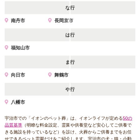
な行
南丹市
長岡京市
は行
福知山市
ま行
向日市
舞鶴市
や行
八幡市
宇治市での「イオンのペット葬」は、イオンライフが定める
50の
品質基準
（明瞭な料金設定、霊園や供養堂など安心してご供養で
きる施設を持っているなど）を設け、火葬からご供養までをお任
せできるペット霊園だけをご紹介します。宇治市の犬・猫・小動