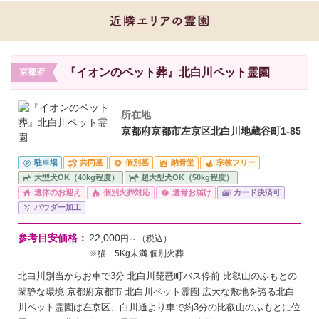
『イオンのペット葬』北白川ペット霊園
京都府
所在地
京都府京都市左京区北白川地蔵谷町1-85
駐車場
共同墓
個別墓
納骨堂
宗教フリー
大型犬OK（40kg程度）
超大型犬OK（50kg程度）
遺体のお迎え
個別火葬対応
遺骨お届け
カード決済可
パウダー加工
参考目安価格：
22,000
円～（税込）
※猫 5Kg未満 個別火葬
北白川別当からお車で3分 北白川琵琶町バス停前 比叡山のふもとの
閑静な環境 京都府京都市 北白川ペット霊園 広大な敷地を誇る北白
川ペット霊園は左京区、白川通より車で約3分の比叡山のふもとに位