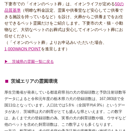
下妻市での「イオンのペット葬」は、イオンライフが定める
50の
品質基準
（明瞭な料金設定、霊園や供養堂など安心してご供養で
きる施設を持っているなど）を設け、火葬からご供養までをお任
せできるペット霊園だけをご紹介します。下妻市の犬・猫・小動
物など、大切なペットのお葬式は安心してイオンのペット葬にお
任せください。
（「イオンのペット葬」よりお申込みいただいた場合、
1,000WAON POINT
を進呈します）
▶ 茨城県の霊園一覧に戻る
茨城エリアの霊園環境
厚生労働省が発表している都道府県別の犬の登録頭数と予防注射頭数等
データによると令和元年度の栃木県の犬の登録頭数は、167,083頭で全
国11位となっています。人口比では5.8％（全国平均4.9%）というデー
タがあり、茨城県は犬の飼育がとても盛んな県といえます。この数字
は、あくまで犬の登録頭数の為、実際の犬の飼育頭数や猫、ウサギなど
他のペットを含めた飼育頭数は、この数字よりも多くなります。
一方で、栃茨城は、犬の狂犬病や予防注射の接種率低い地域でもありま