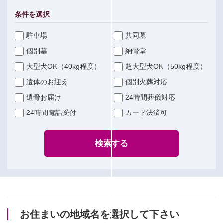
条件を選択
駐車場
共同墓
個別墓
納骨堂
大型犬OK（40kg程度）
超大型犬OK（50kg程度）
遺体のお迎え
個別火葬対応
遺骨お届け
24時間葬儀対応
24時間電話受付
カード決済可
検索する
お住まいの地域名を選択して下さい