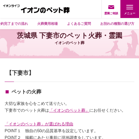
霊園ご相談
予約完了までの流れ
火葬費用相場
よくあるご質問
お別れの種類の選び方
茨城県 下妻市のペット火葬・霊園
イオンのペット葬
【下妻市】
ペットの火葬
大切な家族を心をこめて送りたい。
下妻市でのペット火葬は
「イオンのペット葬」
にお任せください。
「イオンのペット葬」が選ばれる理由
POINT１ 独自の50の品質基準を設定しています。
POINT２ 掲載にあたり事前に現地調査をしています。