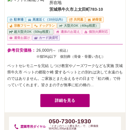
所在地
茨城県牛久市上太田町783-10
駐車場
高速近く（10分以内）
共同墓
納骨堂
宗教フリー
ドッグラン
大型犬OK（40kg程度）
超大型犬OK（50kg程度）
遺体のお迎え
個別火葬対応
遺骨お届け
カード決済可
参考目安価格：
26,000
円～（税込）
※猫5Kg以下 個別葬（骨壷・骨覆い含む）
ペットセレモニーを完結 しつけ教室やノーズワークなども実施 茨城
県牛久市 ペットの郷龍ケ崎 愛するペットとの別れは決して永遠のも
のではありません。ご家族とまた会えるその日まで「虹の橋」で待
っていてくれます。皆さまの子が無事に虹の橋の...
詳細を見る
050-7300-1930
「イオンのペット葬を見た」で、ご葬儀後
霊園専用
ダイヤル
WAON1,000pt進呈対象