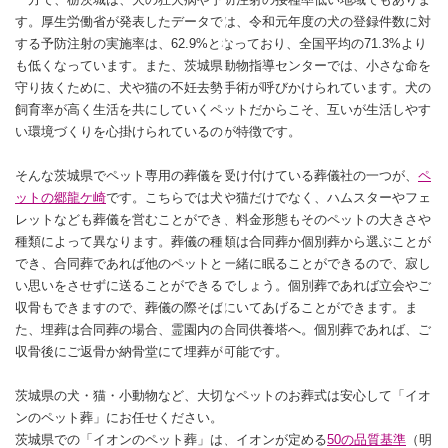
す。厚生労働省が発表したデータでは、令和元年度の犬の登録件数に対
する予防注射の実施率は、62.9%となっており、全国平均の71.3%より
も低くなっています。また、茨城県動物指導センターでは、小さな命を
守り抜くために、犬や猫の不妊去勢手術が呼びかけられています。犬の
飼育率が高く生活を共にしていくペットだからこそ、互いが生活しやす
い環境づくりを心掛けられているのが特徴です。
そんな茨城県でペット専用の葬儀を受け付けている葬儀社の一つが、
ペ
ットの郷龍ケ崎
です。こちらでは犬や猫だけでなく、ハムスターやフェ
レットなども葬儀を営むことができ、料金形態もそのペットの大きさや
種類によって異なります。葬儀の種類は合同葬か個別葬から選ぶことが
でき、合同葬であれば他のペットと一緒に眠ることができるので、寂し
い思いをさせずに送ることができるでしょう。個別葬であれば立会やご
収骨もできますので、葬儀の際そばにいてあげることができます。ま
た、埋葬は合同葬の場合、霊園内の合同供養塔へ。個別葬であれば、ご
収骨後にご返骨か納骨堂にて埋葬が可能です。
茨城県の犬・猫・小動物など、大切なペットのお葬式は安心して「イオ
ンのペット葬」にお任せください。
茨城県での「イオンのペット葬」は、イオンが定める
50の品質基準
（明