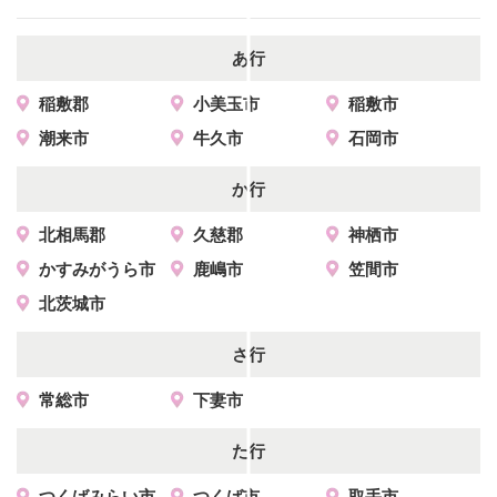
あ行
稲敷郡
小美玉市
稲敷市
潮来市
牛久市
石岡市
か行
北相馬郡
久慈郡
神栖市
かすみがうら市
鹿嶋市
笠間市
北茨城市
さ行
常総市
下妻市
た行
つくばみらい市
つくば市
取手市