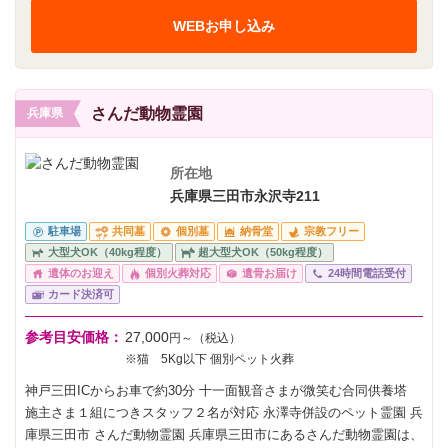
WEBお申し込み
さんだ動物霊園
兵庫県
所在地
兵庫県三田市永沢寺211
駐車場
共同墓
個別墓
納骨堂
宗教フリー
大型犬OK（40kg程度）
超大型犬OK（50kg程度）
遺体のお迎え
個別火葬対応
遺骨お届け
24時間電話受付
カード決済可
参考目安価格：
27,000
円～（税込）
※猫 5Kg以下 個別ペット火葬
神戸三田ICからお車で約30分 十一面観音さまが微笑む合同供養塔
施主さま１組につきスタッフ２名が対応 永澤寺併設のペット霊園 兵
庫県三田市 さんだ動物霊園 兵庫県三田市にあるさんだ動物霊園は、