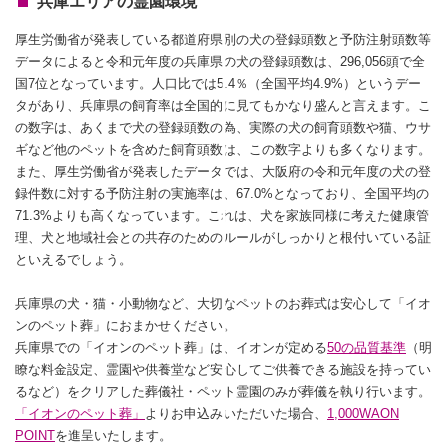
兵庫エリアの霊園環境
厚生労働省が発表している都道府県別の犬の登録頭数と予防注射頭数等
データによると令和元年度の兵庫県の犬の登録頭数は、296,056頭で全
国7位となっています。人口比では5.4％（全国平均4.9%）というデー
タがあり、兵庫県の飼育率は全国的に見てもかなり盛んと言えます。こ
の数字は、あくまで犬の登録頭数の為、実際の犬の飼育頭数や猫、ウサ
ギなど他のペットを含めた飼育頭数は、この数字よりも多くなります。
また、厚生労働省が発表したデータでは、大阪府の令和元年度の犬の登
録件数に対する予防注射の実施率は、67.0%となっており、全国平均の
71.3%よりも高くなっています。これは、犬を家族同様に考えた健康管
理、犬と地域社会との共存のためのルールがしっかりと根付いている証
といえるでしょう。
兵庫県の犬・猫・小動物など、大切なペットのお葬式は安心して「イオ
ンのペット葬」におまかせください。
兵庫県での「イオンのペット葬」は、イオンが定める
50の品質基準
（明
瞭な料金設定、霊園や供養堂など安心してご供養できる施設を持ってい
るなど）をクリアした葬儀社・ペット霊園のみが葬儀を執り行います。
「イオンのペット葬」
よりお申込みいただいた場合、
1,000WAON
POINT
を進呈いたします。