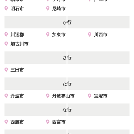
明石市
尼崎市
か行
川辺郡
加東市
川西市
加古川市
さ行
三田市
た行
丹波市
丹波篠山市
宝塚市
な行
西脇市
西宮市