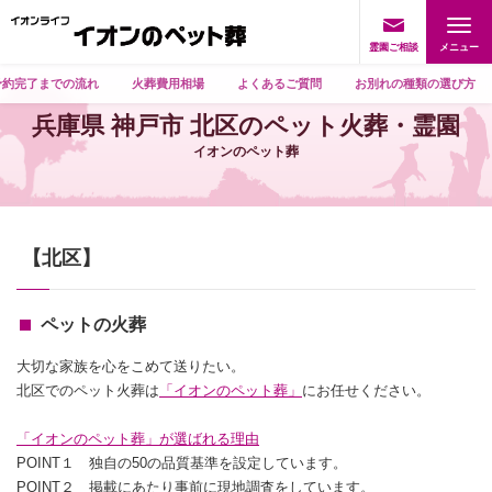
霊園ご相談
予約完了までの流れ
火葬費用相場
よくあるご質問
お別れの種類の選び方
兵庫県 神戸市 北区のペット火葬・霊園
イオンのペット葬
【北区】
ペットの火葬
大切な家族を心をこめて送りたい。
北区でのペット火葬は
「イオンのペット葬」
にお任せください。
「イオンのペット葬」が選ばれる理由
POINT１ 独自の50の品質基準を設定しています。
POINT２ 掲載にあたり事前に現地調査をしています。