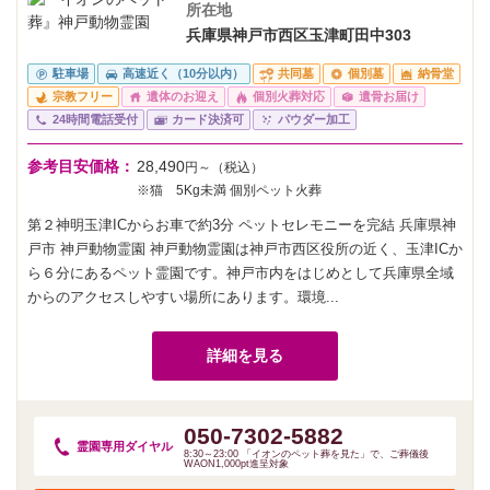
所在地
兵庫県神戸市西区玉津町田中303
駐車場
高速近く（10分以内）
共同墓
個別墓
納骨堂
宗教フリー
遺体のお迎え
個別火葬対応
遺骨お届け
24時間電話受付
カード決済可
パウダー加工
参考目安価格：
28,490
円～（税込）
※猫 5Kg未満 個別ペット火葬
第２神明玉津ICからお車で約3分 ペットセレモニーを完結 兵庫県神
戸市 神戸動物霊園 神戸動物霊園は神戸市西区役所の近く、玉津ICか
ら６分にあるペット霊園です。神戸市内をはじめとして兵庫県全域
からのアクセスしやすい場所にあります。環境...
詳細を見る
050-7302-5882
霊園専用
ダイヤル
8:30～23:00 「イオンのペット葬を見た」で、ご葬儀後
WAON1,000pt進呈対象