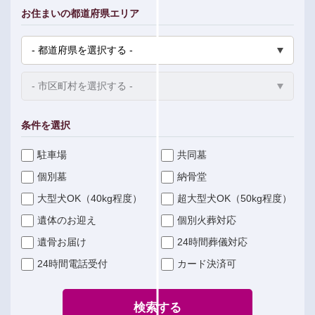
お住まいの都道府県エリア
条件を選択
駐車場
共同墓
個別墓
納骨堂
大型犬OK（40kg程度）
超大型犬OK（50kg程度）
遺体のお迎え
個別火葬対応
遺骨お届け
24時間葬儀対応
24時間電話受付
カード決済可
検索する