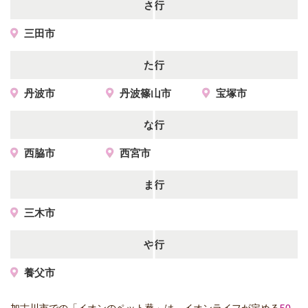
さ行
三田市
た行
丹波市
丹波篠山市
宝塚市
な行
西脇市
西宮市
ま行
三木市
や行
養父市