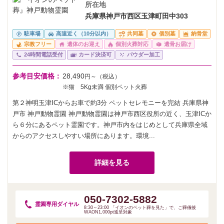
所在地
兵庫県神戸市西区玉津町田中303
駐車場
高速近く（10分以内）
共同墓
個別墓
納骨堂
宗教フリー
遺体のお迎え
個別火葬対応
遺骨お届け
24時間電話受付
カード決済可
パウダー加工
参考目安価格：
28,490
円～（税込）
※猫 5Kg未満 個別ペット火葬
第２神明玉津ICからお車で約3分 ペットセレモニーを完結 兵庫県神
戸市 神戸動物霊園 神戸動物霊園は神戸市西区役所の近く、玉津ICか
ら６分にあるペット霊園です。神戸市内をはじめとして兵庫県全域
からのアクセスしやすい場所にあります。環境...
詳細を見る
050-7302-5882
霊園専用
ダイヤル
8:30～23:00 「イオンのペット葬を見た」で、ご葬儀後
WAON1,000pt進呈対象