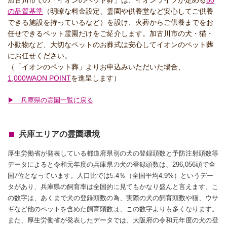
加古川市での「イオンのペット葬」は、イオンライフが定める
50
の品質基準
（明瞭な料金設定、霊園や供養堂など安心してご供養
できる施設を持っているなど）を設け、火葬からご供養までをお
任せできるペット霊園だけをご紹介します。加古川市の犬・猫・
小動物など、大切なペットのお葬式は安心してイオンのペット葬
にお任せください。
（「イオンのペット葬」よりお申込みいただいた場合、
1,000WAON POINT
を進呈します）
▶ 兵庫県の霊園一覧に戻る
兵庫エリアの霊園環境
厚生労働省が発表している都道府県別の犬の登録頭数と予防注射頭数等
データによると令和元年度の兵庫県の犬の登録頭数は、296,056頭で全
国7位となっています。人口比では5.4％（全国平均4.9%）というデー
タがあり、兵庫県の飼育率は全国的に見てもかなり盛んと言えます。こ
の数字は、あくまで犬の登録頭数の為、実際の犬の飼育頭数や猫、ウサ
ギなど他のペットを含めた飼育頭数は、この数字よりも多くなります。
また、厚生労働省が発表したデータでは、大阪府の令和元年度の犬の登