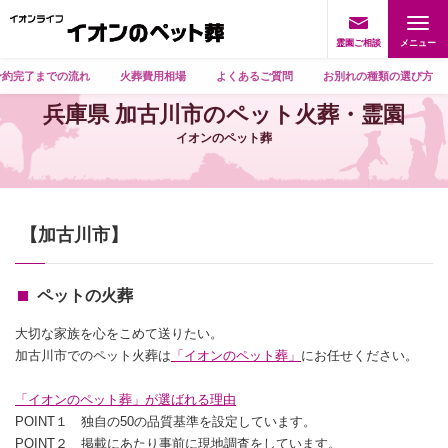
霊園ご相談
予約完了までの流れ
火葬費用相場
よくあるご質問
お別れの種類の選び方
兵庫県 加古川市のペット火葬・霊園
イオンのペット葬
【加古川市】
ペットの火葬
大切な家族を心をこめて送りたい。
加古川市でのペット火葬は
「イオンのペット葬」
にお任せください。
「イオンのペット葬」が選ばれる理由
POINT１ 独自の50の品質基準を設定しています。
POINT２ 掲載にあたり事前に現地調査をしています。