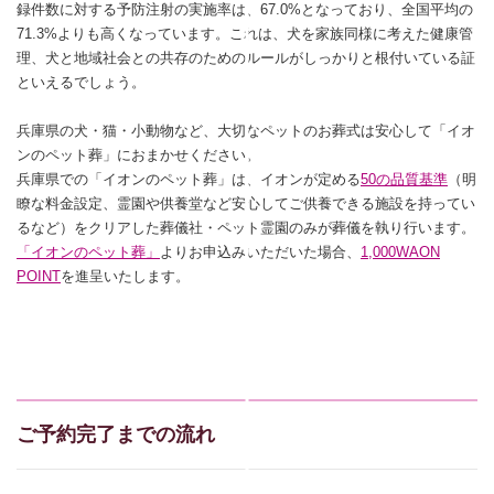
録件数に対する予防注射の実施率は、67.0%となっており、全国平均の
71.3%よりも高くなっています。これは、犬を家族同様に考えた健康管
理、犬と地域社会との共存のためのルールがしっかりと根付いている証
といえるでしょう。
兵庫県の犬・猫・小動物など、大切なペットのお葬式は安心して「イオ
ンのペット葬」におまかせください。
兵庫県での「イオンのペット葬」は、イオンが定める
50の品質基準
（明
瞭な料金設定、霊園や供養堂など安心してご供養できる施設を持ってい
るなど）をクリアした葬儀社・ペット霊園のみが葬儀を執り行います。
「イオンのペット葬」
よりお申込みいただいた場合、
1,000WAON
POINT
を進呈いたします。
ご予約完了までの流れ