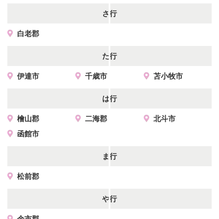
さ行
白老郡
た行
伊達市
千歳市
苫小牧市
は行
檜山郡
二海郡
北斗市
函館市
ま行
松前郡
や行
余市郡