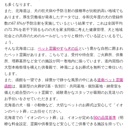
も多くなります。
また、北海道は、犬の狂犬病や予防注射の接種率が比較的高い地域でも
あります。厚生労働省が発表したデータでは、令和元年度の犬の登録件
数の67.6%が予防注射を実施しているという結果です。これは全国平均
の71.3%を若干下回るものの犬を家族同様に考えた健康管理、犬と地域
社会との共存のためのルールがしっかりと根付いている証といえるでし
ょう。
そんな北海道には、
ペット霊園やすらぎの丘
という豊かな自然に囲まれ
たペット霊園があります。こちらでは、受付や待合室、ご火葬所、供養
所、埋葬墓所など全ての施設が同一敷地内に揃っています。道内屈指の
大型本格祭壇を構えた供養殿で、神職によるお葬式を無料でご奉仕いた
します。
また、函館を一望でき、緑豊かで静かな風景の中にある
道南ペット霊園
函館
は、最新型の火葬炉2基・告別室・共同墓地・個別墓地・納骨室を
備えた総合型のペット霊園で、経験豊かなスタッフが最期のお見送りの
お手伝いをさせていただきます。
北海道の犬・猫・小動物など、大切なペットのお葬式は安心して「イオ
ンのペット葬」にお任せください。
北海道での「イオンのペット葬」は、イオンが定める
50の品質基準
（明
瞭な料金設定、霊園や供養堂など安心してご供養できる施設を持ってい