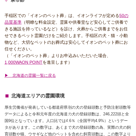
手稲区での「イオンのペット葬」は、イオンライフが定める
50の
品質基準
（明瞭な料金設定、霊園や供養堂など安心してご供養で
きる施設を持っているなど）を設け、火葬からご供養までをお任
せできるペット霊園だけをご紹介します。手稲区の犬・猫・小動
物など、大切なペットのお葬式は安心してイオンのペット葬にお
任せください。
（「イオンのペット葬」よりお申込みいただいた場合、
1,000WAON POINT
を進呈します）
▶ 北海道の霊園一覧に戻る
北海道エリアの霊園環境
厚生労働省が発表している都道府県別の犬の登録頭数と予防注射頭数等
データによると令和元年度の北海道の犬の登録頭数は、246,222頭と全
国9位となっています。人口比では4.6％（全国平均4.9%）というデー
タがあります。この数字は、あくまで犬の登録頭数の為、実際の犬の飼
育頭数や猫、ウサギなど他のペットを含めた飼育頭数は、この数字より