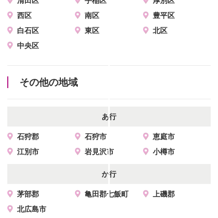
清田区
手稲区
厚別区
西区
南区
豊平区
白石区
東区
北区
中央区
その他の地域
あ行
石狩郡
石狩市
恵庭市
江別市
岩見沢市
小樽市
か行
茅部郡
亀田郡七飯町
上磯郡
北広島市