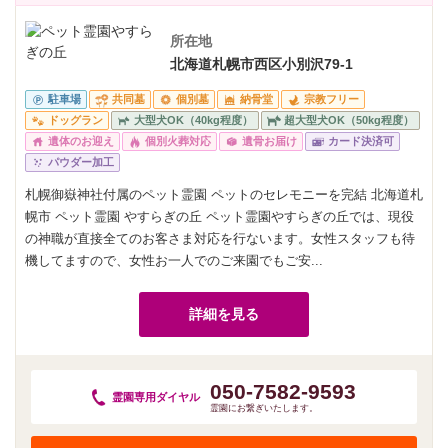
所在地
北海道札幌市西区小別沢79-1
駐車場
共同墓
個別墓
納骨堂
宗教フリー
ドッグラン
大型犬OK（40kg程度）
超大型犬OK（50kg程度）
遺体のお迎え
個別火葬対応
遺骨お届け
カード決済可
パウダー加工
札幌御嶽神社付属のペット霊園 ペットのセレモニーを完結 北海道札
幌市 ペット霊園 やすらぎの丘 ペット霊園やすらぎの丘では、現役
の神職が直接全てのお客さま対応を行ないます。女性スタッフも待
機してますので、女性お一人でのご来園でもご安...
詳細を見る
050-7582-9593
霊園専用
ダイヤル
霊園にお繋ぎいたします。