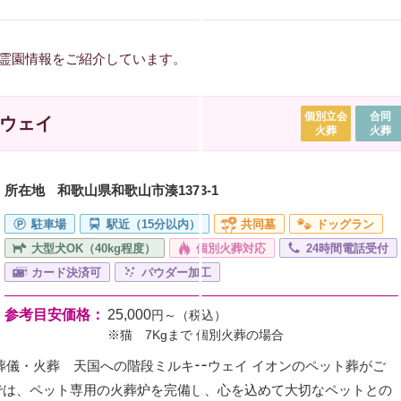
霊園情報をご紹介しています。
個別立会
合同
ウェイ
火葬
火葬
所在地
和歌山県和歌山市湊1373-1
駐車場
駅近（15分以内）
共同墓
ドッグラン
大型犬OK（40kg程度）
個別火葬対応
24時間電話受付
カード決済可
パウダー加工
参考目安価格：
25,000
円～（税込）
※猫 7Kgまで 個別火葬の場合
葬儀・火葬 天国への階段ミルキーウェイ イオンのペット葬がご
では、ペット専用の火葬炉を完備し、心を込めて大切なペットとの