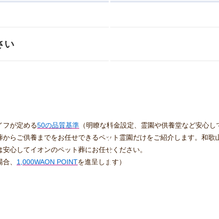
さい
イフが定める
50の品質基準
（明瞭な料金設定、霊園や供養堂など安心し
葬からご供養までをお任せできるペット霊園だけをご紹介します。和歌
は安心してイオンのペット葬にお任せください。
場合、
1,000WAON POINT
を進呈します）