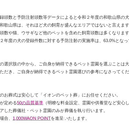
録頭数と予防注射頭数等データによると令和２年度の和歌山県の
す。和歌山県は、それほど犬の飼育が盛んなエリアではないと言えま
頭数や猫、ウサギなど他のペットを含めた飼育頭数は多くなりま
２年度の犬の登録件数に対する予防注射の実施率は、63.0%となっ
。
の選択肢の中から、ご自身が納得できるペット霊園を選ぶことは
ただき、ご自身が納得できるペット霊園選びの参考になさってく
のお葬式は安心して「イオンのペット葬」にお任せください。
が定める
50の品質基準
（明瞭な料金設定、霊園や供養堂など安心
アした葬儀社・ペット霊園のみが葬儀を執り行います。
場合、
1,000WAON POINT
を進呈いたします。