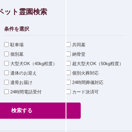
ペット霊園検索
条件を選択
駐車場
共同墓
個別墓
納骨堂
大型犬OK（40kg程度）
超大型犬OK（50kg程度）
遺体のお迎え
個別火葬対応
遺骨お届け
24時間葬儀対応
24時間電話受付
カード決済可
検索する