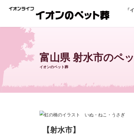
「
富山県 射水市のペ
イオンのペット葬
【射水市】