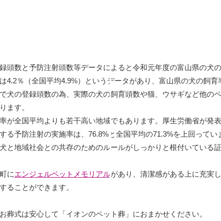
録頭数と予防注射頭数等データによると令和元年度の富山県の犬
では4.2％（全国平均4.9%）というデータがあり、富山県の犬の飼育
で犬の登録頭数の為、実際の犬の飼育頭数や猫、ウサギなど他の
ります。
率が全国平均よりも若干高い地域でもあります。厚生労働省が発
る予防注射の実施率は、76.8%と全国平均の71.3%を上回ってい
犬と地域社会との共存のためのルールがしっかりと根付いている
町に
エンジェルペットメモリアル
があり、清潔感がある上に充実
することができます。
お葬式は安心して「イオンのペット葬」におまかせください。