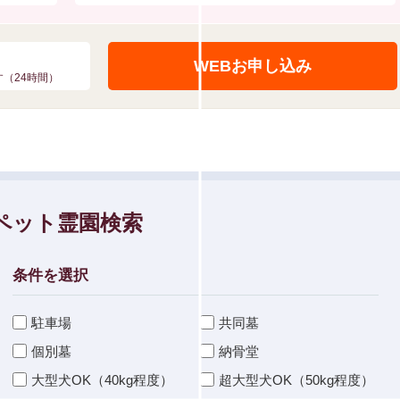
WEBお申し込み
（24時間）
ペット霊園検索
条件を選択
駐車場
共同墓
個別墓
納骨堂
大型犬OK（40kg程度）
超大型犬OK（50kg程度）