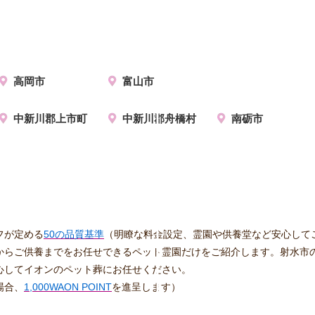
高岡市
富山市
中新川郡上市町
中新川郡舟橋村
南砺市
フが定める
50の品質基準
（明瞭な料金設定、霊園や供養堂など安心して
からご供養までをお任せできるペット霊園だけをご紹介します。射水市
心してイオンのペット葬にお任せください。
場合、
1,000WAON POINT
を進呈します）