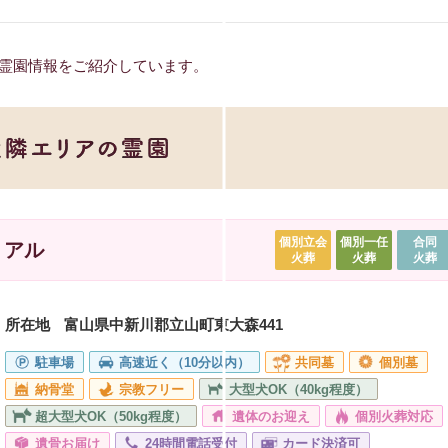
霊園情報をご紹介しています。
個別立会
個別一任
合同
リアル
火葬
火葬
火葬
所在地
富山県中新川郡立山町東大森441
駐車場
高速近く（10分以内）
共同墓
個別墓
納骨堂
宗教フリー
大型犬OK（40kg程度）
超大型犬OK（50kg程度）
遺体のお迎え
個別火葬対応
遺骨お届け
24時間電話受付
カード決済可