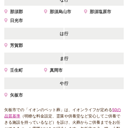
那須郡
那須烏山市
那須塩原市
日光市
は行
芳賀郡
ま行
壬生町
真岡市
や行
矢板市
矢板市での「イオンのペット葬」は、イオンライフが定める
50の
品質基準
（明瞭な料金設定、霊園や供養堂など安心してご供養で
きる施設を持っているなど）を設け、火葬からご供養までをお任