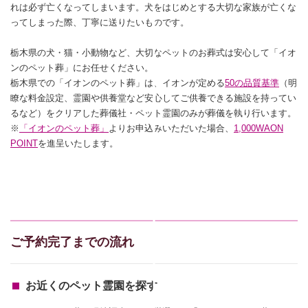
れは必ず亡くなってしまいます。犬をはじめとする大切な家族が亡くな
ってしまった際、丁寧に送りたいものです。
栃木県の犬・猫・小動物など、大切なペットのお葬式は安心して「イオ
ンのペット葬」にお任せください。
栃木県での「イオンのペット葬」は、イオンが定める
50の品質基準
（明
瞭な料金設定、霊園や供養堂など安心してご供養できる施設を持ってい
るなど）をクリアした葬儀社・ペット霊園のみが葬儀を執り行います。
※
「イオンのペット葬」
よりお申込みいただいた場合、
1,000WAON
POINT
を進呈いたします。
ご予約完了までの流れ
お近くのペット霊園を探す