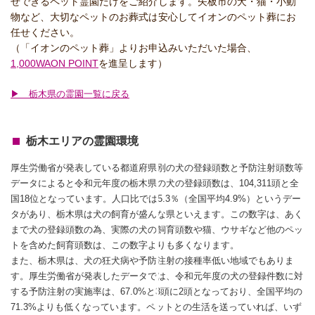
せできるペット霊園だけをご紹介します。矢板市の犬・猫・小動
物など、大切なペットのお葬式は安心してイオンのペット葬にお
任せください。
（「イオンのペット葬」よりお申込みいただいた場合、
1,000WAON POINT
を進呈します）
▶ 栃木県の霊園一覧に戻る
栃木エリアの霊園環境
厚生労働省が発表している都道府県別の犬の登録頭数と予防注射頭数等
データによると令和元年度の栃木県の犬の登録頭数は、104,311頭と全
国18位となっています。人口比では5.3％（全国平均4.9%）というデー
タがあり、栃木県は犬の飼育が盛んな県といえます。この数字は、あく
まで犬の登録頭数の為、実際の犬の飼育頭数や猫、ウサギなど他のペッ
トを含めた飼育頭数は、この数字よりも多くなります。
また、栃木県は、犬の狂犬病や予防注射の接種率低い地域でもありま
す。厚生労働省が発表したデータでは、令和元年度の犬の登録件数に対
する予防注射の実施率は、67.0%と3頭に2頭となっており、全国平均の
71.3%よりも低くなっています。ペットとの生活を送っていれば、いず