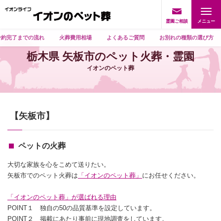
霊園ご相談
予約完了までの流れ
火葬費用相場
よくあるご質問
お別れの種類の選び方
栃木県 矢板市のペット火葬・霊園
イオンのペット葬
【矢板市】
ペットの火葬
大切な家族を心をこめて送りたい。
矢板市でのペット火葬は
「イオンのペット葬」
にお任せください。
「イオンのペット葬」が選ばれる理由
POINT１ 独自の50の品質基準を設定しています。
POINT２ 掲載にあたり事前に現地調査をしています。