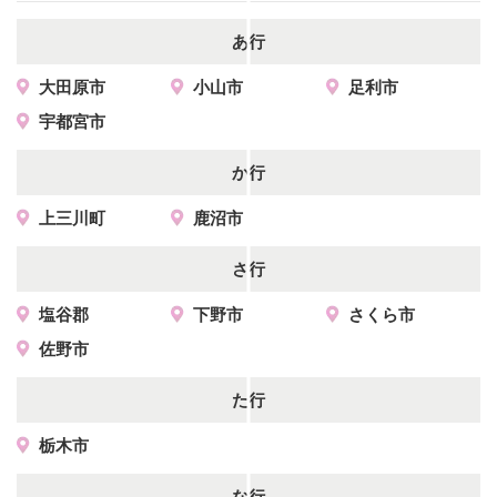
あ行
大田原市
小山市
足利市
宇都宮市
か行
上三川町
鹿沼市
さ行
塩谷郡
下野市
さくら市
佐野市
た行
栃木市
な行