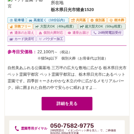
所在地
栃木県日光市猪倉1520
駐車場
高速近く（10分以内）
共同墓
個別墓
樹木葬
宗教フリー
大型犬OK（40kg程度）
超大型犬OK（50kg程度）
遺体のお迎え
個別火葬対応
遺骨お届け
24時間電話受付
カード決済可
パウダー加工
参考目安価格：
22,100
円～（税込）
※猫5kg以下 個別火葬（お骨壷代は別途）
自然美あふれる公園墓地 三万坪の広大な敷地に広がる 栃木県日光市
ペット霊園宇都宮 ペット霊園宇都宮は、栃木県日光市にあるペット
霊園です。四季折々ーさわやかな木立の中に広がるメモリアルパー
ク。緑に囲まれた自然の中で安らかに眠れますよ...
詳細を見る
050-7582-9775
霊園専用
ダイヤル
24時間受付 「イオンのペット葬を見た」で、ご葬儀後
WAON1,000pt進呈対象