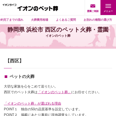
霊園ご相談
予約完了までの流れ
火葬費用相場
よくあるご質問
お別れの種類の選び方
静岡県 浜松市 西区のペット火葬・霊園
イオンのペット葬
【西区】
ペットの火葬
大切な家族を心をこめて送りたい。
西区でのペット火葬は
「イオンのペット葬」
にお任せください。
「イオンのペット葬」が選ばれる理由
POINT１ 独自の50の品質基準を設定しています。
POINT２ 掲載にあたり事前に現地調査をしています。