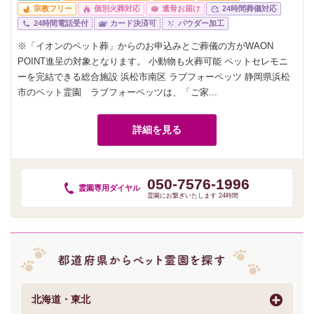
宗教フリー
個別火葬対応
遺骨お届け
24時間葬儀対応
24時間電話受付
カード決済可
パウダー加工
※「イオンのペット葬」からのお申込みとご葬儀の方がWAON
POINT進呈の対象となります。 小動物も火葬可能 ペットセレモニ
ーを完結できる総合施設 浜松市南区 ラブフォーペッツ 静岡県浜松
市のペット霊園 ラブフォーペッツは、「ご家...
詳細を見る
050-7576-1996
霊園専用
ダイヤル
霊園にお繋ぎいたします 24時間
北海道・東北