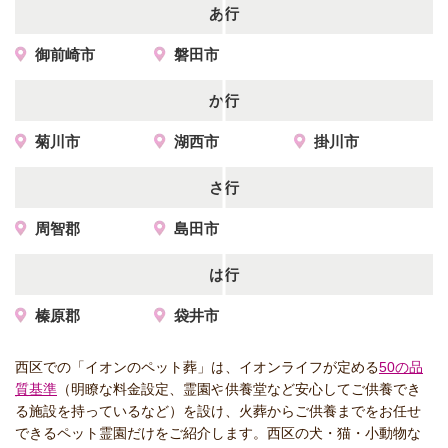
あ行
御前崎市
磐田市
か行
菊川市
湖西市
掛川市
さ行
周智郡
島田市
は行
榛原郡
袋井市
西区での「イオンのペット葬」は、イオンライフが定める
50の品
質基準
（明瞭な料金設定、霊園や供養堂など安心してご供養でき
る施設を持っているなど）を設け、火葬からご供養までをお任せ
できるペット霊園だけをご紹介します。西区の犬・猫・小動物な