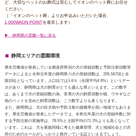
ど、大切なペットのお葬式は安心してイオンのペット葬にお任せ
ください。
（「イオンのペット葬」よりお申込みいただいた場合、
1,000WAON POINT
を進呈します）
▶ 静岡県の霊園一覧に戻る
静岡エリアの霊園環境
厚生労働省が発表している都道府県別の犬の登録頭数と予防注射頭数等
データによると令和元年度の静岡県の犬の登録頭数は、205,567頭と全
国10位となっています。人口比では5.6％（全国平均4.9%）というデー
タがあり、静岡県は犬の飼育がとても盛んな県といえます。この数字
は、あくまで犬の登録頭数の為、実際の犬の飼育頭数や猫、ウサギなど
他のペットを含めた飼育頭数は、この数字よりも多くなります。
また、静岡県は、犬の狂犬病や予防注射の接種率が高い地域でもありま
す。厚生労働省が発表したデータでは、令和元年度の犬の登録件数に対
する予防注射の実施率は、78.5%と全国平均の71.3%よりも高くなって
います。これは、犬を家族同様に考えた健康管理、犬と地域社会との共
存のためのルールがしっかりと根付いている証といえるでしょう。