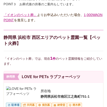
POINT３ お葬式後の供養のご案内もしています。
「イオンのペット葬」
よりお申込みいただいた場合、
1,000WAON
POINT
を進呈します。
静岡県 浜松市 西区エリアのペット霊園一覧【ペッ
ト火葬】
1
「イオンのペット葬」では、現在
件
のペット霊園情報をご紹介してい
ます。
LOVE for PETs ラブフォーペッツ
静岡県
所在地
静岡県浜松市南区江之島町751-1
駐車場
共同墓
個別墓
納骨堂
樹木葬