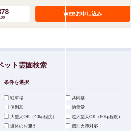
878
WEBお申し込み
00
ペット霊園検索
条件を選択
駐車場
共同墓
個別墓
納骨堂
大型犬OK（40kg程度）
超大型犬OK（50kg程度）
遺体のお迎え
個別火葬対応