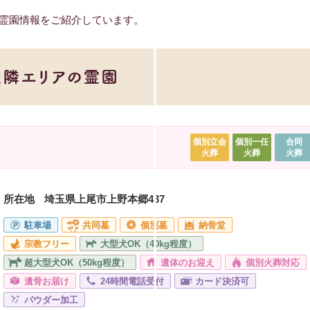
霊園情報をご紹介しています。
個別立会
個別一任
合同
火葬
火葬
火葬
所在地
埼玉県上尾市上野本郷437
駐車場
共同墓
個別墓
納骨堂
宗教フリー
大型犬OK（40kg程度）
超大型犬OK（50kg程度）
遺体のお迎え
個別火葬対応
遺骨お届け
24時間電話受付
カード決済可
パウダー加工