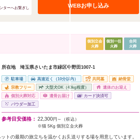
WEBお申し込み
ンターへお繋ぎし
個別立会
個別一任
合同
火葬
火葬
火葬
所在地
埼玉県さいたま市緑区中野田1007-1
駐車場
高速近く（10分以内）
共同墓
納骨堂
宗教フリー
大型犬OK（40kg程度）
遺体のお迎え
個別火葬対応
遺骨お届け
カード決済可
パウダー加工
参考目安価格：
22,300
円～（税込）
※猫 5Kg 個別立会火葬
ペットの最期の旅立ちを温かくお見送りする場を用意しています。