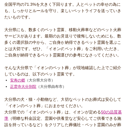
全国平均の71.3%を大きく下回ります。
人とペットの幸せの為に
も、しっかりとルールを守り、楽しいペットライフを送っていき
たいものです。
大分県にも、数多くのペット霊園、移動火葬車などのペット火葬
サービスがあります。最期のお見送りで後悔しないためにも、数
多くの選択肢の中から、ご自身が納得できるペット霊園を選ぶこ
とは大切です。ぜひ、「イオンのペット葬」をご利用いただき、
ご自身が納得できるペット霊園選びの参考になさってください。
そんな大分県で「イオンのペット葬」が現地確認した上でご紹介
しているのは、以下のペット霊園です。
安寿の郷
（大分県大分市）
正雲寺大分別院
（大分県由布市）
大分県の犬・猫・小動物など、大切なペットのお葬式は安心して
「イオンのペット葬」におまかせください。
大分県での「イオンのペット葬」は、イオンが定める
50の品質基
準
（明瞭な料金設定、霊園や供養堂など安心してご供養できる施
設を持っているなど）をクリアした葬儀社・ペット霊園のみが葬