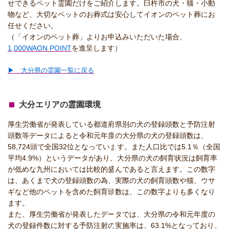
せできるペット霊園だけをご紹介します。臼杵市の犬・猫・小動
物など、大切なペットのお葬式は安心してイオンのペット葬にお
任せください。
（「イオンのペット葬」よりお申込みいただいた場合、
1,000WAON POINT
を進呈します）
▶ 大分県の霊園一覧に戻る
大分エリアの霊園環境
厚生労働省が発表している都道府県別の犬の登録頭数と予防注射
頭数等データによると令和元年度の大分県の犬の登録頭数は、
58,724頭で全国32位となっています。また人口比では5.1％（全国
平均4.9%）というデータがあり、大分県の犬の飼育状況は飼育率
が低めな九州においては比較的盛んであると言えます。この数字
は、あくまで犬の登録頭数の為、実際の犬の飼育頭数や猫、ウサ
ギなど他のペットを含めた飼育頭数は、この数字よりも多くなり
ます。
また、厚生労働省が発表したデータでは、大分県の令和元年度の
犬の登録件数に対する予防注射の実施率は、63.1%となっており、