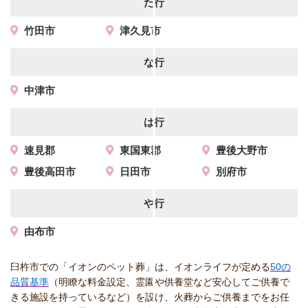
た行
竹田市
津久見市
な行
中津市
は行
速見郡
東国東郡
豊後大野市
豊後高田市
日田市
別府市
や行
由布市
臼杵市での「イオンのペット葬」は、イオンライフが定める
50の
品質基準
（明瞭な料金設定、霊園や供養堂など安心してご供養で
きる施設を持っているなど）を設け、火葬からご供養までをお任