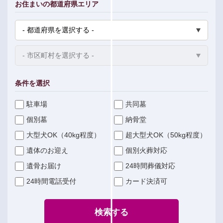
お住まいの都道府県エリア
条件を選択
駐車場
共同墓
個別墓
納骨堂
大型犬OK（40kg程度）
超大型犬OK（50kg程度）
遺体のお迎え
個別火葬対応
遺骨お届け
24時間葬儀対応
24時間電話受付
カード決済可
検索する