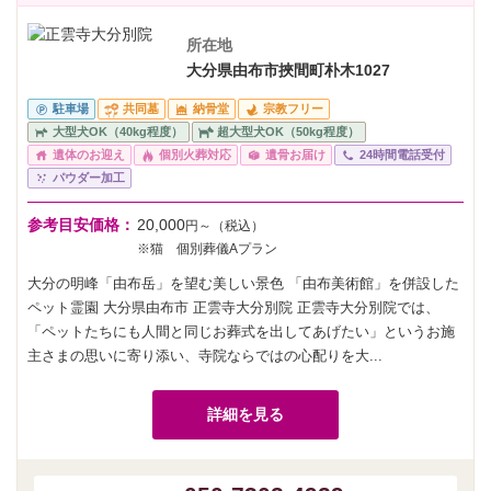
所在地
大分県由布市挾間町朴木1027
駐車場
共同墓
納骨堂
宗教フリー
大型犬OK（40kg程度）
超大型犬OK（50kg程度）
遺体のお迎え
個別火葬対応
遺骨お届け
24時間電話受付
パウダー加工
参考目安価格：
20,000
円～（税込）
※猫 個別葬儀Aプラン
大分の明峰「由布岳」を望む美しい景色 「由布美術館」を併設した
ペット霊園 大分県由布市 正雲寺大分別院 正雲寺大分別院では、
「ペットたちにも人間と同じお葬式を出してあげたい」というお施
主さまの思いに寄り添い、寺院ならではの心配りを大...
詳細を見る