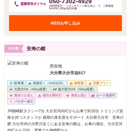
050-7302-4929
霊園専用
ダイヤル
24時間受付 「イオンのペット葬を見た」で、ご葬儀後
WAON1,000pt進呈対象
WEBお申し込み
安寿の郷
大分県
所在地
大分県大分市迫817
駐車場
高速近く（10分以内）
納骨堂
宗教フリー
大型犬OK（40kg程度）
超大型犬OK（50kg程度）
遺体のお迎え
個別火葬対応
遺骨お届け
カード決済可
パウダー加工
JR鶴崎駅タクシー7分 大分宮河内ICからお車で約10分 トリミング資
格を持つスタッフが 最期の身支度をサポート 大分県大分市 安寿の
郷 大分市内の大野川近くにある安寿の郷は、お車の場合、大分宮河
内ICから10分、電車でも鶴崎駅から...