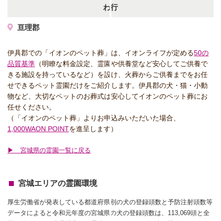
わ行
亘理郡
伊具郡での「イオンのペット葬」は、イオンライフが定める
50の
品質基準
（明瞭な料金設定、霊園や供養堂など安心してご供養で
きる施設を持っているなど）を設け、火葬からご供養までをお任
せできるペット霊園だけをご紹介します。伊具郡の犬・猫・小動
物など、大切なペットのお葬式は安心してイオンのペット葬にお
任せください。
（「イオンのペット葬」よりお申込みいただいた場合、
1,000WAON POINT
を進呈します）
▶ 宮城県の霊園一覧に戻る
宮城エリアの霊園環境
厚生労働省が発表している都道府県別の犬の登録頭数と予防注射頭数等
データによると令和元年度の宮城県の犬の登録頭数は、113,069頭と全