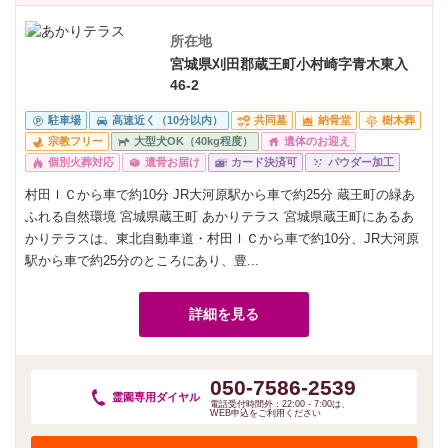
所在地
宮城県刈田郡蔵王町小村崎字青木東入
46-2
駐車場
高速近く（10分以内）
共同墓
納骨堂
樹木葬
宗教フリー
大型犬OK（40kg程度）
遺体のお迎え
個別火葬対応
遺骨お届け
カード決済可
パウダー加工
村田ＩＣから車で約10分 JR大河原駅から車で約25分 蔵王町の緑あ
ふれる自然環境 宮城県蔵王町 あかりテラス 宮城県蔵王町にあるあ
かりテラスは、東北自動車道・村田ＩＣから車で約10分、JR大河原
駅から車で約25分のところにあり、豊...
詳細を見る
050-7586-2539
霊園専用
ダイヤル
電話受付時間外：22:00 - 7:00は、
WEB申込をご利用ください