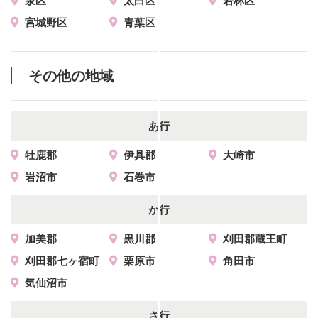
泉区
太白区
若林区
宮城野区
青葉区
その他の地域
あ行
牡鹿郡
伊具郡
大崎市
岩沼市
石巻市
か行
加美郡
黒川郡
刈田郡蔵王町
刈田郡七ヶ宿町
栗原市
角田市
気仙沼市
さ行