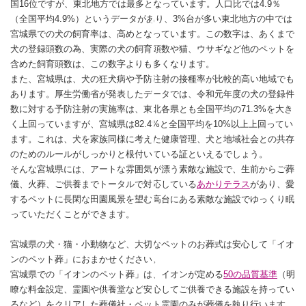
国16位ですが、東北地方では最多となっています。人口比では4.9％
（全国平均4.9%）というデータがあり、3%台が多い東北地方の中では
宮城県での犬の飼育率は、高めとなっています。この数字は、あくまで
犬の登録頭数の為、実際の犬の飼育頭数や猫、ウサギなど他のペットを
含めた飼育頭数は、この数字よりも多くなります。
また、宮城県は、犬の狂犬病や予防注射の接種率が比較的高い地域でも
あります。厚生労働省が発表したデータでは、令和元年度の犬の登録件
数に対する予防注射の実施率は、東北各県とも全国平均の71.3%を大き
く上回っていますが、宮城県は82.4%と全国平均を10%以上上回ってい
ます。これは、犬を家族同様に考えた健康管理、犬と地域社会との共存
のためのルールがしっかりと根付いている証といえるでしょう。
そんな宮城県には、アートな雰囲気が漂う素敵な施設で、生前からご葬
儀、火葬、ご供養までトータルで対応している
あかりテラス
があり、愛
するペットに長閑な田園風景を望む高台にある素敵な施設でゆっくり眠
っていただくことができます。
宮城県の犬・猫・小動物など、大切なペットのお葬式は安心して「イオ
ンのペット葬」におまかせください。
宮城県での「イオンのペット葬」は、イオンが定める
50の品質基準
（明
瞭な料金設定、霊園や供養堂など安心してご供養できる施設を持ってい
るなど）をクリアした葬儀社・ペット霊園のみが葬儀を執り行います。