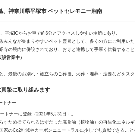
墓、
神奈川県平塚市 ペットセレモニー湘南
、平塚ICからお車で約6分とアクセスしやすい場所にあり、
族みんなが集まりやすいペット霊園として、多くの方にご利用いた
昭寺の境内に併設されており、お寺と連携して手厚く供養すること
仮設営業中）
と、最後のお別れ・旅立ちのご葬儀、火葬・埋葬・法要などをスタ
に真摯に取り組みます
トナーに登録（2021年5月31日）。
らすため捨てられるはずだった廃食油（植物油）の再生化エネルギー
国家のCo2削減やカーボンニュートラルに少しでも貢献できること