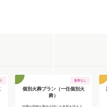
り
返骨なし
立
個別火葬プラン（一任個別火
葬）
住職が翌朝お勤めの際にお名前を読み上