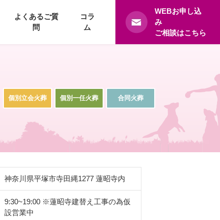
WEBお申し込
よくあるご質
コラ
み
問
ム
ご相談はこちら
個別立会火葬
個別一任火葬
合同火葬
神奈川県平塚市寺田縄1277 蓮昭寺内
9:30~19:00 ※蓮昭寺建替え工事の為仮
設営業中