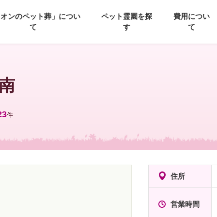
イオンのペット葬」につい
ペット霊園を探
費用につい
て
す
て
南
23
件
住所
営業時間