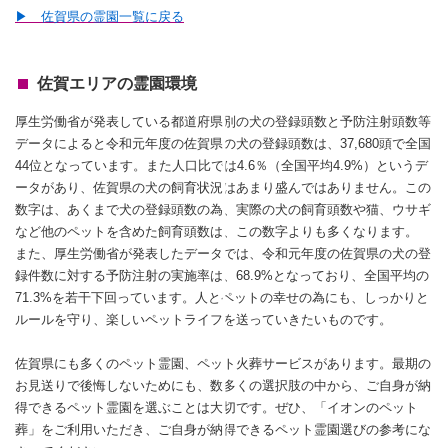
▶ 佐賀県の霊園一覧に戻る
佐賀エリアの霊園環境
厚生労働省が発表している都道府県別の犬の登録頭数と予防注射頭数等
データによると令和元年度の佐賀県の犬の登録頭数は、37,680頭で全国
44位となっています。また人口比では4.6％（全国平均4.9%）というデ
ータがあり、佐賀県の犬の飼育状況はあまり盛んではありません。この
数字は、あくまで犬の登録頭数の為、実際の犬の飼育頭数や猫、ウサギ
など他のペットを含めた飼育頭数は、この数字よりも多くなります。
また、厚生労働省が発表したデータでは、令和元年度の佐賀県の犬の登
録件数に対する予防注射の実施率は、68.9%となっており、全国平均の
71.3%を若干下回っています。人とペットの幸せの為にも、しっかりと
ルールを守り、楽しいペットライフを送っていきたいものです。
佐賀県にも多くのペット霊園、ペット火葬サービスがあります。最期の
お見送りで後悔しないためにも、数多くの選択肢の中から、ご自身が納
得できるペット霊園を選ぶことは大切です。ぜひ、「イオンのペット
葬」をご利用いただき、ご自身が納得できるペット霊園選びの参考にな