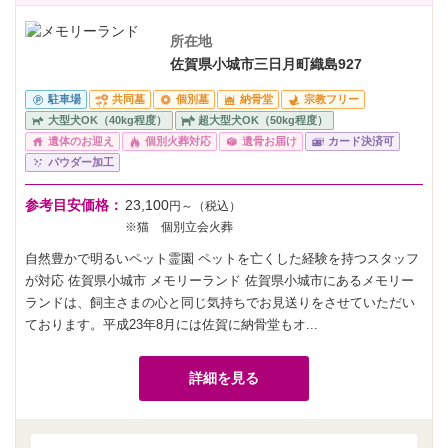
所在地
佐賀県小城市三日月町織島927
駐車場
共同墓
個別墓
納骨堂
宗教フリー
大型犬OK（40kg程度）
超大型犬OK（50kg程度）
遺体のお迎え
個別火葬対応
遺骨お届け
カード決済可
パウダー加工
参考目安価格：
23,100
円～（税込）
※猫 個別立会火葬
自然豊かで明るいペット霊園 ペットを亡くした経験を持つスタッフ
が対応 佐賀県小城市 メモリーランド 佐賀県小城市にあるメモリー
ランドは、飼主さまの心と同じ気持ちでお見送りをさせていただい
ております。平成23年8月には佐賀に納骨堂もオ...
詳細を見る