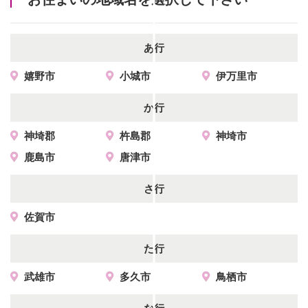
あ行
嬉野市
小城市
伊万里市
か行
神埼郡
杵島郡
神埼市
鹿島市
唐津市
さ行
佐賀市
た行
武雄市
多久市
鳥栖市