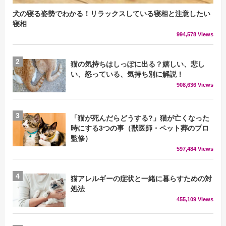
犬の寝る姿勢でわかる！リラックスしている寝相と注意したい
寝相
994,578 Views
猫の気持ちはしっぽに出る？嬉しい、悲し
い、怒っている、気持ち別に解説！
908,636 Views
「猫が死んだらどうする?」猫が亡くなった
時にする3つの事（獣医師・ペット葬のプロ
監修）
597,484 Views
猫アレルギーの症状と一緒に暮らすための対
処法
455,109 Views