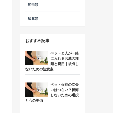
爬虫類
猛禽類
おすすめ記事
ペットと人が一緒
に入れるお墓の種
類と費用｜後悔し
ないための注意点
ペット火葬の立会
いはつらい？後悔
しないための選択
と心の準備