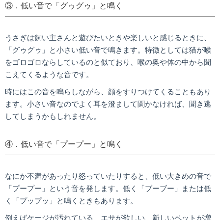
③．低い音で「グゥグゥ」と鳴く
うさぎは飼い主さんと遊びたいときや楽しいと感じるときに、
「グゥグゥ」と小さい低い音で鳴きます。特徴としては猫が喉
をゴロゴロならしているのと似ており、喉の奥や体の中から聞
こえてくるような音です。
時にはこの音を鳴らしながら、顔をすりつけてくることもあり
ます。小さい音なのでよく耳を澄まして聞かなければ、聞き逃
してしまうかもしれません。
④．低い音で「プープー」と鳴く
なにか不満があったり怒っていたりすると、低い大きめの音で
「プープー」という音を発します。低く「ブーブー」または低
く「プップッ」と鳴くときもあります。
例えばケージが汚れている、エサが欲しい、新しいペットが増