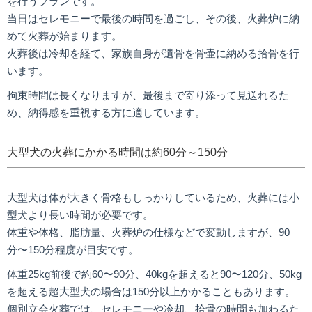
を行うプランです。
当日はセレモニーで最後の時間を過ごし、その後、火葬炉に納
めて火葬が始まります。
火葬後は冷却を経て、家族自身が遺骨を骨壷に納める拾骨を行
います。
拘束時間は長くなりますが、最後まで寄り添って見送れるた
め、納得感を重視する方に適しています。
大型犬の火葬にかかる時間は約60分～150分
大型犬は体が大きく骨格もしっかりしているため、火葬には小
型犬より長い時間が必要です。
体重や体格、脂肪量、火葬炉の仕様などで変動しますが、90
分〜150分程度が目安です。
体重25kg前後で約60〜90分、40kgを超えると90〜120分、50kg
を超える超大型犬の場合は150分以上かかることもあります。
個別立会火葬では、セレモニーや冷却、拾骨の時間も加わるた