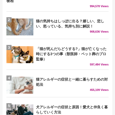
寝相
994,578 Views
猫の気持ちはしっぽに出る？嬉しい、悲し
い、怒っている、気持ち別に解説！
908,636 Views
「猫が死んだらどうする?」猫が亡くなった
時にする3つの事（獣医師・ペット葬のプロ
監修）
597,484 Views
猫アレルギーの症状と一緒に暮らすための対
処法
455,109 Views
犬アレルギーの症状と原因！愛犬と仲良く暮
らしていく方法