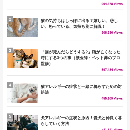
994,578 Views
猫の気持ちはしっぽに出る？嬉しい、悲し
い、怒っている、気持ち別に解説！
908,636 Views
「猫が死んだらどうする?」猫が亡くなった
時にする3つの事（獣医師・ペット葬のプロ
監修）
597,484 Views
猫アレルギーの症状と一緒に暮らすための対
処法
455,109 Views
犬アレルギーの症状と原因！愛犬と仲良く暮
らしていく方法
411,841 Views