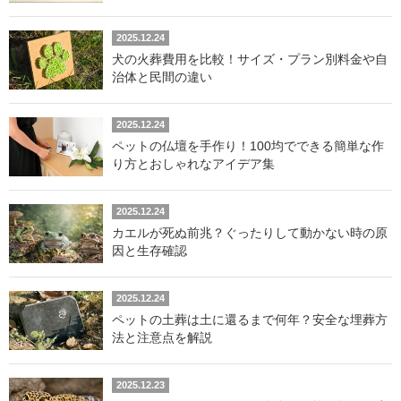
2025.12.24
犬の火葬費用を比較！サイズ・プラン別料金や自
治体と民間の違い
2025.12.24
ペットの仏壇を手作り！100均でできる簡単な作
り方とおしゃれなアイデア集
2025.12.24
カエルが死ぬ前兆？ぐったりして動かない時の原
因と生存確認
2025.12.24
ペットの土葬は土に還るまで何年？安全な埋葬方
法と注意点を解説
2025.12.23