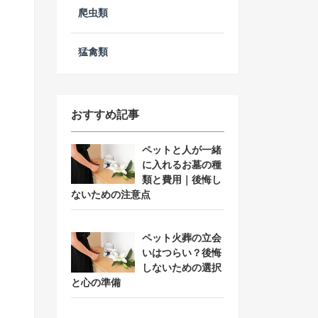
爬虫類
猛禽類
おすすめ記事
ペットと人が一緒
に入れるお墓の種
類と費用｜後悔し
ないための注意点
ペット火葬の立会
いはつらい？後悔
しないための選択
と心の準備