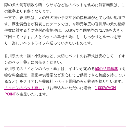
際の犬の飼育頭数や猫、ウサギなど他のペットを含めた飼育頭数は、こ
の数字よりも多くなります。
一方で、香川県は、犬の狂犬病や予防注射の接種率がとても低い地域で
す。厚生労働省が発表したデータでは、令和元年度の香川県の犬の登録
件数に対する予防注射の実施率は、58.9%で全国平均の71.3%を大きく
下回っています。人とペットの幸せの為にも、しっかりとルールを守
り、楽しいペットライフを送っていきたいものです。
香川県の犬・猫・小動物など、大切なペットのお葬式は安心して「イオ
ンのペット葬」にお任せください。
香川県での「イオンのペット葬」は、イオンが定める
50の品質基準
（明
瞭な料金設定、霊園や供養堂など安心してご供養できる施設を持ってい
るなど）をクリアした葬儀社・ペット霊園のみが葬儀を執り行います。
「イオンのペット葬」
よりお申込みいただいた場合、
1,000WAON
POINT
を進呈いたします。