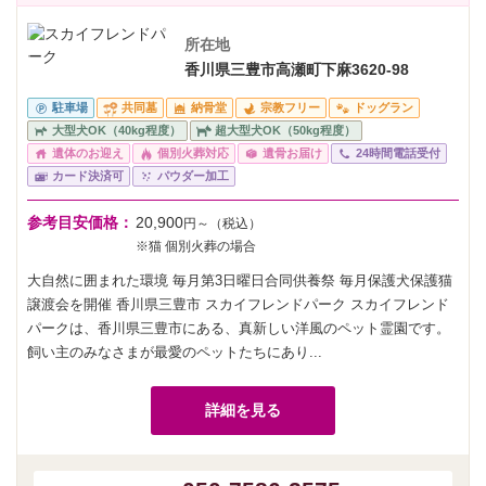
所在地
香川県三豊市高瀬町下麻3620-98
駐車場
共同墓
納骨堂
宗教フリー
ドッグラン
大型犬OK（40kg程度）
超大型犬OK（50kg程度）
遺体のお迎え
個別火葬対応
遺骨お届け
24時間電話受付
カード決済可
パウダー加工
参考目安価格：
20,900
円～（税込）
※猫 個別火葬の場合
大自然に囲まれた環境 毎月第3日曜日合同供養祭 毎月保護犬保護猫
譲渡会を開催 香川県三豊市 スカイフレンドパーク スカイフレンド
パークは、香川県三豊市にある、真新しい洋風のペット霊園です。
飼い主のみなさまが最愛のペットたちにあり...
詳細を見る