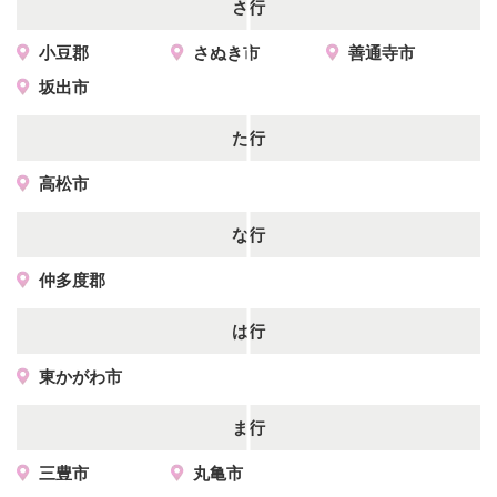
さ行
小豆郡
さぬき市
善通寺市
坂出市
た行
高松市
な行
仲多度郡
は行
東かがわ市
ま行
三豊市
丸亀市