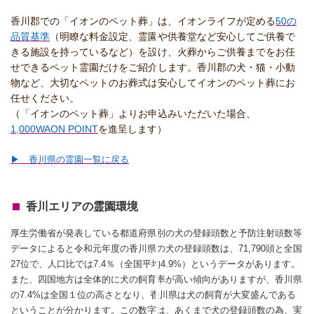
香川郡での「イオンのペット葬」は、イオンライフが定める
50の
品質基準
（明瞭な料金設定、霊園や供養堂など安心してご供養で
きる施設を持っているなど）を設け、火葬からご供養までをお任
せできるペット霊園だけをご紹介します。香川郡の犬・猫・小動
物など、大切なペットのお葬式は安心してイオンのペット葬にお
任せください。
（「イオンのペット葬」よりお申込みいただいた場合、
1,000WAON POINT
を進呈します）
▶ 香川県の霊園一覧に戻る
香川エリアの霊園環境
厚生労働省が発表している都道府県別の犬の登録頭数と予防注射頭数等
データによると令和元年度の香川県の犬の登録頭数は、71,790頭と全国
27位で、人口比では7.4％（全国平均4.9%）というデータがあります。
また、四国地方は全体的に犬の飼育率が高い傾向がありますが、香川県
の7.4%は全国１位の高さとなり、香川県は犬の飼育が大変盛んである
ということが分かります。この数字は、あくまで犬の登録頭数の為、実