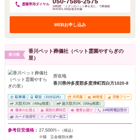
050-7586-2575
霊園専用
ダイヤル
24時間 「イオンのペット葬を見た」で葬儀後
WAON1,000pt進呈対象
WEBお申し込み
香川ペット葬儀社（ペット霊園やすらぎの
香川県
里）
所在地
香川県仲多度郡多度津町西白方1020-8
駐車場
駅近（15分以内）
共同墓
納骨堂
宗教フリー
大型犬OK（40kg程度）
超大型犬OK（50kg程度）
遺体のお迎え
個別火葬対応
遺骨お届け
24時間電話受付
カード決済可
パウダー加工
参考目安価格：
27,500
円～（税込）
※猫 立会個別火葬